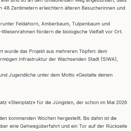
Mal-Tafel sind so an den umlaufenden Weg angebunden, dass
n 48 Zentimetern erleichtern älteren Besucherinnen und
 darunter Feldahorn, Amberbaum, Tulpenbaum und
iesenrahmen fördern die biologische Vielfalt vor Ort.
iert wurde das Projekt aus mehreren Töpfen: dem
rmögen Infrastruktur der Wachsenden Stadt (SIWA),
 und Jugendliche unter dem Motto «Gestalte deinen
platz «Steinplatz» für die Jüngsten, der schon im Mai 2026
den kommenden Wochen hergestellt. Bis dahin ist die
über eine Gehwegüberfahrt und ein Tor auf der Rückseite