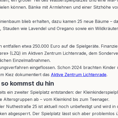
splatten, ein großer Teil des Wasserspielplatzes und eine 
pielen können. Bänke mit Armlehnen und einer Sitzhöhe vo
obinienbaum blieb erhalten, dazu kamen 25 neue Bäume –
 Stauden wie Lavendel und Oregano sowie ein Wildkräuter-W
 entfallen etwa 250.000 Euro auf die Spielgeräte. Finanz
re» (LZQ) im Aktiven Zentrum Lichtenrade, dem Sonderve
ulichen Einzelmaßnahmen.
igungsverfahren eingeflossen. Schon 2024 brachten Kinder
 im Kiez dokumentiert das
Aktive Zentrum Lichtenrade
.
d so kommst du hin
its ein zweiter Spielplatz entstanden: der Kleinkinderspiel
e Altersgruppen ab – vom Kleinkind bis zum Teenager.
 Nuthestraße 25 ist aktuell noch unbefestigt und wird in 
en abgesperrt. Der Spielplatz lässt sich aber problemlos 