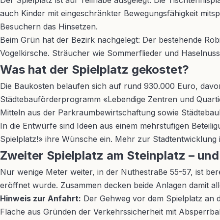
Der Spielplatz ist auf Teilhabe ausgelegt. Die Tischtenni
auch Kinder mit eingeschränkter Bewegungsfähigkeit mits
Besuchern das Hinsetzen.
Beim Grün hat der Bezirk nachgelegt: Der bestehende R
Vogelkirsche. Sträucher wie Sommerflieder und Haselnuss,
Was hat der Spielplatz gekostet?
Die Baukosten belaufen sich auf rund 930.000 Euro, davon
Städtebauförderprogramm «Lebendige Zentren und Quartie
Mitteln aus der Parkraumbewirtschaftung sowie Städteba
In die Entwürfe sind Ideen aus einem mehrstufigen Beteil
Spielplatz!» ihre Wünsche ein. Mehr zur Stadtentwicklung
Zweiter Spielplatz am Steinplatz – un
Nur wenige Meter weiter, in der Nuthestraße 55-57, ist bere
eröffnet wurde. Zusammen decken beide Anlagen damit all
Hinweis zur Anfahrt:
Der Gehweg vor dem Spielplatz an der
Fläche aus Gründen der Verkehrssicherheit mit Absperrbak