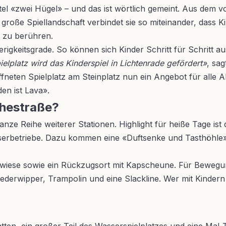
itel «zwei Hügel» – und das ist wörtlich gemeint. Aus de
e große Spiellandschaft verbindet sie so miteinander, dass
 zu berühren.
igkeitsgrade. So können sich Kinder Schritt für Schritt au
elplatz wird das Kinderspiel in Lichtenrade gefördert»
, sag
ffneten Spielplatz am Steinplatz nun ein Angebot für alle
en ist Lava».
thestraße?
ganze Reihe weiterer Stationen. Highlight für heiße Tage i
erbetriebe. Dazu kommen eine «Duftsenke und Tasthöhle» 
elwiese sowie ein Rückzugsort mit Kapscheune. Für Bewegu
Federwipper, Trampolin und eine Slackline. Wer mit Kinder