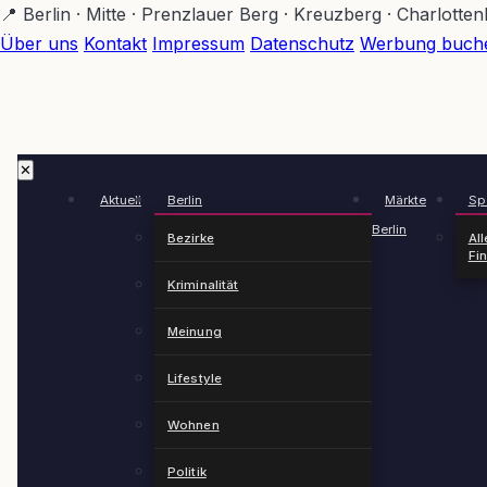
Zum
📍 Berlin · Mitte · Prenzlauer Berg · Kreuzberg · Charlotte
Hauptinhalt
Über uns
Kontakt
Impressum
Datenschutz
Werbung buch
springen
✕
Aktuell
Berlin
Märkte
Spä
Berlin
Bezirke
All
Fi
Kriminalität
Meinung
Lifestyle
Wohnen
Politik