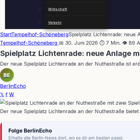
Wirtschaft
Verkehr
Start
Tempelhof-Schöneberg
Spielplatz Lichtenrade: neue 
Tempelhof-Schöneberg
📅 30. Juni 2026
⏱ 7 Min.
👁 89 
Spielplatz Lichtenrade: neue Anlage m
Der neue Spielplatz Lichtenrade an der Nuthestraße ist er
BE
BerlinEcho
𝕏
f
W
Der neue Spielplatz Lichtenrade an der Nuthestraße bietet
Folge BerlinEcho
Erhalte alle Berlin-News dort, wo es dir am besten passt.