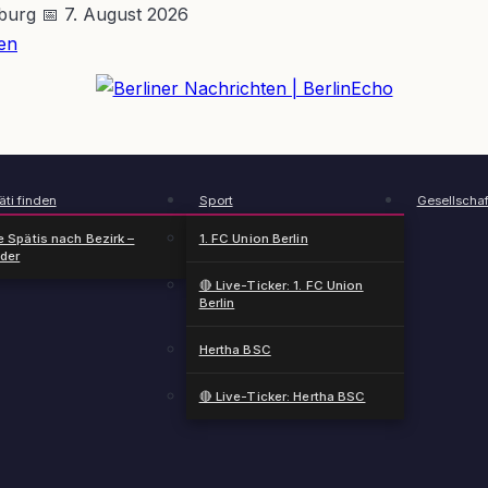
nburg
📅 7. August 2026
en
BerlinEcho – Zur Startseite
ti finden
Sport
Gesellschaf
e Spätis nach Bezirk –
1. FC Union Berlin
nder
🔴 Live-Ticker: 1. FC Union
Berlin
Hertha BSC
🔴 Live-Ticker: Hertha BSC