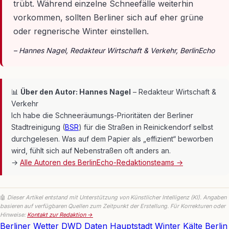
trübt. Während einzelne Schneefälle weiterhin
vorkommen, sollten Berliner sich auf eher grüne
oder regnerische Winter einstellen.
– Hannes Nagel, Redakteur Wirtschaft & Verkehr, BerlinEcho
📊
Über den Autor: Hannes Nagel
– Redakteur Wirtschaft &
Verkehr
Ich habe die Schneeräumungs-Prioritäten der Berliner
Stadtreinigung (
BSR
) für die Straßen in Reinickendorf selbst
durchgelesen. Was auf dem Papier als „effizient“ beworben
wird, fühlt sich auf Nebenstraßen oft anders an.
→
Alle Autoren des BerlinEcho-Redaktionsteams →
🤖
Dieser Artikel entstand mit Unterstützung von Künstlicher Intelligenz (KI). Angaben
basieren auf verfügbaren Quellen zum Zeitpunkt der Erstellung. Für Korrekturen oder
Hinweise:
Kontakt zur Redaktion →
Berliner Wetter
DWD Daten
Hauptstadt Winter
Kälte Berlin