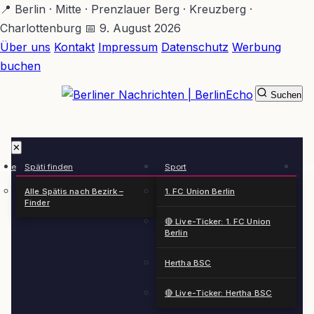
Zum
📍 Berlin · Mitte · Prenzlauer Berg · Kreuzberg ·
Hauptinhalt
Charlottenburg
📅 9. August 2026
springen
Über uns
Kontakt
Impressum
Datenschutz
Werbung
buchen
Suchen
BerlinEcho – Zur Startseite
✕
rkte
Späti finden
Sport
Ge
n
Alle Spätis nach Bezirk –
1. FC Union Berlin
Finder
🔴 Live-Ticker: 1. FC Union
Berlin
Hertha BSC
🔴 Live-Ticker: Hertha BSC