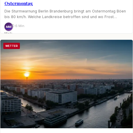
Ostermontag
Die Sturmwarnung Berlin Brandenburg bringt am Ostermontag Böen
bis 80 km/h. Welche Landkreise betroffen sind und wo Frost…
⏱ 6 Min.
MM
Maik
Möhring
WETTER