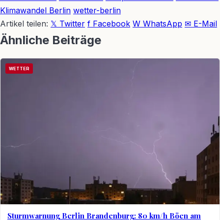
Klimawandel Berlin
wetter-berlin
Artikel teilen:
𝕏 Twitter
f Facebook
W WhatsApp
✉ E-Mail
Ähnliche Beiträge
WETTER
Sturmwarnung Berlin Brandenburg: 80 km/h Böen am