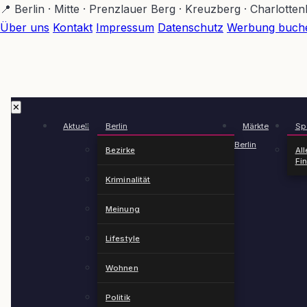
Zum
📍 Berlin · Mitte · Prenzlauer Berg · Kreuzberg · Charlotte
Hauptinhalt
Über uns
Kontakt
Impressum
Datenschutz
Werbung buch
springen
✕
Aktuell
Berlin
Märkte
Spä
Berlin
Bezirke
All
Fi
Kriminalität
Meinung
Lifestyle
Wohnen
Politik