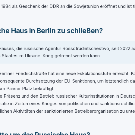
1984 als Geschenk der DDR an die Sowjetunion eröffnet und ist ti
he Haus in Berlin zu schließen?
Hauses, die russische Agentur Rossotrudnitschestwo, seit 2022 au
en Staates im Ukraine-Krieg getrennt werden kann.
rliner Friedrichstraße hat eine neue Eskalationsstufe erreicht. 
konsequente Durchsetzung der EU-Sanktionen, um letztendlich d
m Pariser Platz bekräftigt.
 die Präsenz und den Betrieb russischer Kulturinstitutionen in Deu
omatie in Zeiten eines Krieges von politischen und sanktionsrech
lichen Aktivitäten der sanktionierten Betreiberorganisation zu unt
atte um das Russische Haus?