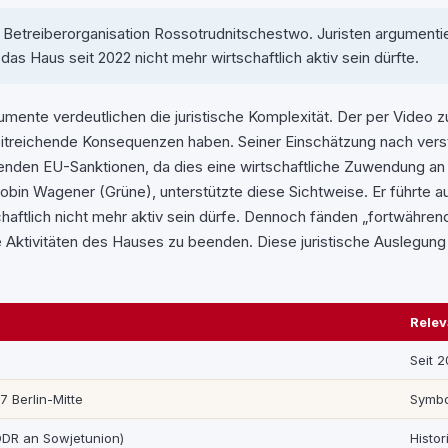
Betreiberorganisation Rossotrudnitschestwo. Juristen argumentier
 das Haus seit 2022 nicht mehr wirtschaftlich aktiv sein dürfte.
ente verdeutlichen die juristische Komplexität. Der per Video z
reichende Konsequenzen haben. Seiner Einschätzung nach verstößt
den EU-Sanktionen, da dies eine wirtschaftliche Zuwendung an ein
bin Wagener (Grüne), unterstützte diese Sichtweise. Er führte 
haftlich nicht mehr aktiv sein dürfe. Dennoch fänden „fortwährend
ktivitäten des Hauses zu beenden. Diese juristische Auslegung 
Rele
Seit 2
7 Berlin-Mitte
Symbo
DDR an Sowjetunion)
Histo