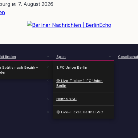
nburg
📅 7. August 2026
en
BerlinEcho – Zur Startseite
ti finden
Sport
Gesellschaf
e Spätis nach Bezirk –
1. FC Union Berlin
nder
🔴 Live-Ticker: 1. FC Union
Berlin
Hertha BSC
🔴 Live-Ticker: Hertha BSC