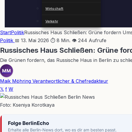
Wirtschaft
Verkehr
Start
Politik
Russisches Haus Schließen: Grüne fordern Um
Politik
📅 13. Mai 2026
⏱ 8 Min.
👁 244 Aufrufe
Russisches Haus Schließen: Grüne fo
Die Grünen fordern, das Russische Haus in Berlin zu sch
MM
Maik Möhring
Verantwortlicher & Chefredakteur
𝕏
f
W
Foto: Kseniya Korotkaya
Folge BerlinEcho
Erhalte alle Berlin-News dort, wo es dir am besten passt.