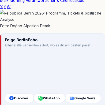
Maik Möhring
Verantwortlicher & Chefredakteur
𝕏
f
W
Foto: Doğan Alpaslan Demir
Folge BerlinEcho
Erhalte alle Berlin-News dort, wo es dir am besten passt.
Discover
WhatsApp
Google News