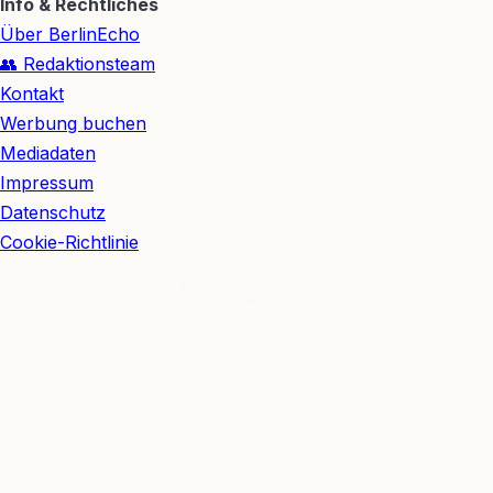
Info & Rechtliches
Über BerlinEcho
👥 Redaktionsteam
Kontakt
Werbung buchen
Mediadaten
Impressum
Datenschutz
Cookie-Richtlinie
© 2026 BerlinEcho · Maik Möhring Media
Impressum
Datenschutz
Kontakt
Über BerlinEcho