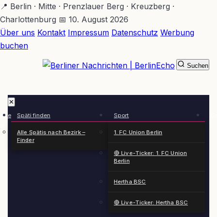
Zum
📍 Berlin · Mitte · Prenzlauer Berg · Kreuzberg ·
Hauptinhalt
Charlottenburg
📅 10. August 2026
springen
Über uns
Kontakt
Impressum
Datenschutz
Werbung
buchen
Suchen
BerlinEcho – Zur Startseite
✕
rkte
Späti finden
Sport
Ge
n
Alle Spätis nach Bezirk –
1. FC Union Berlin
Finder
🔴 Live-Ticker: 1. FC Union
Berlin
Hertha BSC
🔴 Live-Ticker: Hertha BSC