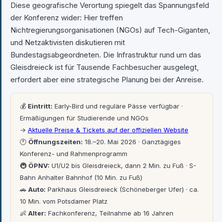
Diese geografische Verortung spiegelt das Spannungsfeld
der Konferenz wider: Hier treffen
Nichtregierungsorganisationen (NGOs) auf Tech-Giganten,
und Netzaktivisten diskutieren mit
Bundestagsabgeordneten. Die Infrastruktur rund um das
Gleisdreieck ist für Tausende Fachbesucher ausgelegt,
erfordert aber eine strategische Planung bei der Anreise.
💰
Eintritt:
Early-Bird und reguläre Pässe verfügbar ·
Ermäßigungen für Studierende und NGOs
→
Aktuelle Preise & Tickets auf der offiziellen Website
🕐
Öffnungszeiten:
18.–20. Mai 2026 · Ganztägiges
Konferenz- und Rahmenprogramm
🚇
ÖPNV:
U1/U2 bis Gleisdreieck, dann 2 Min. zu Fuß · S-
Bahn Anhalter Bahnhof (10 Min. zu Fuß)
🚗
Auto:
Parkhaus Gleisdreieck (Schöneberger Ufer) · ca.
10 Min. vom Potsdamer Platz
👶
Alter:
Fachkonferenz, Teilnahme ab 16 Jahren