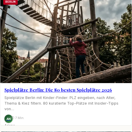
BERLIN
Spielplätze Berlin: Die 80 besten Spielplätze 2026
Spielplätze Berlin mit Kinder-Finder: PLZ eingeben, nach Alter,
Thema & Kiez filtern. 80 kuratierte Top-Plätze mit Insider-Tipps
von…
⏱ 7 Min.
AN
Ariane
Nagel