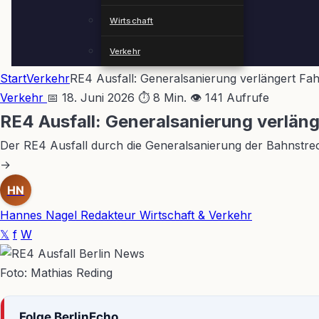
Wirtschaft
Verkehr
Start
Verkehr
RE4 Ausfall: Generalsanierung verlängert Fa
Verkehr
📅 18. Juni 2026
⏱ 8 Min.
👁 141 Aufrufe
RE4 Ausfall: Generalsanierung verlän
Der RE4 Ausfall durch die Generalsanierung der Bahnstrec
→
HN
Hannes Nagel
Redakteur Wirtschaft & Verkehr
𝕏
f
W
Foto: Mathias Reding
Folge BerlinEcho