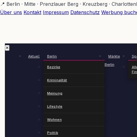
Zum
📍 Berlin · Mitte · Prenzlauer Berg · Kreuzberg · Charlotte
Hauptinhalt
Über uns
Kontakt
Impressum
Datenschutz
Werbung buch
springen
✕
Aktuell
Berlin
Märkte
Spä
Berlin
Bezirke
All
Fi
Kriminalität
Meinung
Lifestyle
Wohnen
Politik