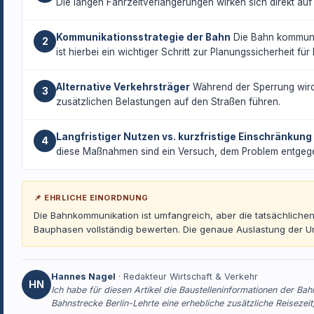
Die langen Fahrzeitverlängerungen wirken sich direkt auf
Kommunikationsstrategie der Bahn
Die Bahn kommunizi
2
ist hierbei ein wichtiger Schritt zur Planungssicherheit für
Alternative Verkehrsträger
Während der Sperrung wird 
3
zusätzlichen Belastungen auf den Straßen führen.
Langfristiger Nutzen vs. kurzfristige Einschränkung
4
diese Maßnahmen sind ein Versuch, dem Problem entgeg
📌 EHRLICHE EINORDNUNG
Die Bahnkommunikation ist umfangreich, aber die tatsächliche
Bauphasen vollständig bewerten. Die genaue Auslastung der Um
Hannes Nagel
· Redakteur Wirtschaft & Verkehr
HN
Ich habe für diesen Artikel die Baustelleninformationen der Ba
Bahnstrecke Berlin-Lehrte eine erhebliche zusätzliche Reisezeit