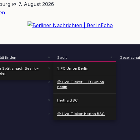
nburg
📅 7. August 2026
en
BerlinEcho – Zur Startseite
ti finden
Sport
Gesellschaf
e Spätis nach Bezirk –
1. FC Union Berlin
nder
🔴 Live-Ticker: 1. FC Union
Berlin
Hertha BSC
🔴 Live-Ticker: Hertha BSC