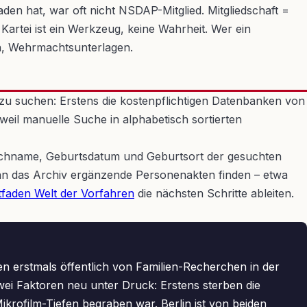
den hat, war oft nicht NSDAP-Mitglied. Mitgliedschaft =
 Kartei ist ein Werkzeug, keine Wahrheit. Wer ein
ten, Wehrmachtsunterlagen.
 zu suchen: Erstens die kostenpflichtigen Datenbanken von
eil manuelle Suche in alphabetisch sortierten
 Nachname, Geburtsdatum und Geburtsort der gesuchten
kann das Archiv ergänzende Personenakten finden – etwa
tfaden Welt der Vorfahren
die nächsten Schritte ableiten.
n erstmals öffentlich von Familien-Recherchen in der
wei Faktoren neu unter Druck: Erstens sterben die
ikrofilm-Tiefen begraben war. Berlin ist von beiden