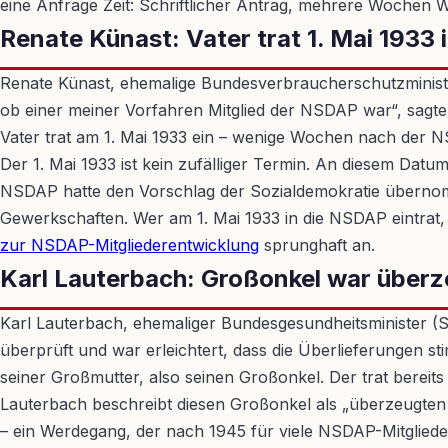
eine Anfrage Zeit: Schriftlicher Antrag, mehrere Wochen W
Renate Künast: Vater trat 1. Mai 1933 
Renate Künast, ehemalige Bundesverbraucherschutzministeri
ob einer meiner Vorfahren Mitglied der NSDAP war“, sagte 
Vater trat am 1. Mai 1933 ein – wenige Wochen nach de
Der 1. Mai 1933 ist kein zufälliger Termin. An diesem Dat
NSDAP hatte den Vorschlag der Sozialdemokratie übernomme
Gewerkschaften. Wer am 1. Mai 1933 in die NSDAP eintrat, m
zur NSDAP-Mitgliederentwicklung
sprunghaft an.
Karl Lauterbach: Großonkel war überze
Karl Lauterbach, ehemaliger Bundesgesundheitsminister (
überprüft und war erleichtert, dass die Überlieferungen 
seiner Großmutter, also seinen Großonkel. Der trat bereits
Lauterbach beschreibt diesen Großonkel als „überzeugten N
– ein Werdegang, der nach 1945 für viele NSDAP-Mitglieder