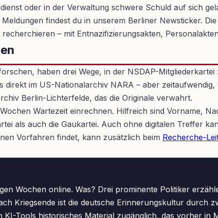
dienst oder in der Verwaltung schwere Schuld auf sich gela
he Meldungen findest du in unserem Berliner Newsticker. Die
iter recherchieren – mit Entnazifizierungsakten, Personalak
nen
 forschen, haben drei Wege, in der NSDAP-Mitgliederkartei
direkt im US-Nationalarchiv NARA – aber zeitaufwendig, w
chiv Berlin-Lichterfelde, das die Originale verwahrt.
ere Wochen Wartezeit einrechnen. Hilfreich sind Vorname,
rtei als auch die Gaukartei. Auch ohne digitalen Treffer 
nen Vorfahren findet, kann zusätzlich beim
Recherche-Lei
en Wochen online. Was? Drei prominente Politiker erzähle
ch Kriegsende ist die deutsche Erinnerungskultur durch z
KI-Tools historisches Material zugänglich, das vorher in M