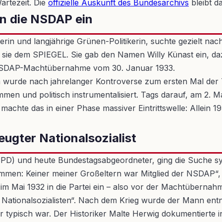
artezeit. Die
offizielle Auskunft des Bundesarchivs
bleibt d
in die NSDAP ein
n und langjährige Grünen-Politikerin, suchte gezielt nach
sie dem SPIEGEL. Sie gab den Namen Willy Künast ein, dazu 
r NSDAP-Machtübernahme vom 30. Januar 1933.
um wurde nach jahrelanger Kontroverse zum ersten Mal der T
n und politisch instrumentalisiert. Tags darauf, am 2. Ma
achte das in einer Phase massiver Eintrittswelle: Allein 19
ugter Nationalsozialist
SPD) und heute Bundestagsabgeordneter, ging die Suche sy
stimmen: Keiner meiner Großeltern war Mitglied der NSDAP
 im Mai 1932 in die Partei ein – also vor der Machtübernah
ationalsozialisten“. Nach dem Krieg wurde der Mann entnaz
 typisch war. Der Historiker Malte Herwig dokumentierte i