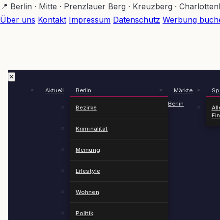
Zum
📍 Berlin · Mitte · Prenzlauer Berg · Kreuzberg · Charlotte
Hauptinhalt
Über uns
Kontakt
Impressum
Datenschutz
Werbung buch
springen
✕
Aktuell
Berlin
Märkte
Spä
Berlin
Bezirke
All
Fi
Kriminalität
Meinung
Lifestyle
Wohnen
Politik