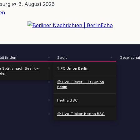
nburg
📅 8. August 2026
en
BerlinEcho – Zur Startseite
ti finden
Sport
Gesellschaf
e Spätis nach Bezirk –
1. FC Union Berlin
nder
🔴 Live-Ticker: 1. FC Union
Berlin
Hertha BSC
🔴 Live-Ticker: Hertha BSC