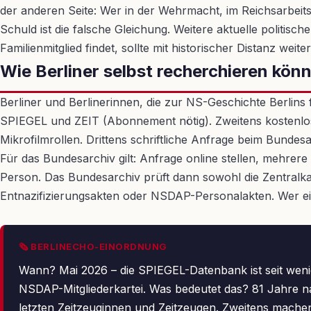
der anderen Seite: Wer in der Wehrmacht, im Reichsarbeits
Schuld ist die falsche Gleichung. Weitere aktuelle politisc
Familienmitglied findet, sollte mit historischer Distanz we
Wie Berliner selbst recherchieren kön
Berliner und Berlinerinnen, die zur NS-Geschichte Berlins
SPIEGEL und ZEIT (Abonnement nötig). Zweitens kostenlos 
Mikrofilmrollen. Drittens schriftliche Anfrage beim Bundesar
Für das Bundesarchiv gilt: Anfrage online stellen, mehr
Person. Das Bundesarchiv prüft dann sowohl die Zentralka
Entnazifizierungsakten oder NSDAP-Personalakten. Wer ei
🗞 BERLINECHO-EINORDNUNG
Wann? Mai 2026 – die SPIEGEL-Datenbank ist seit wenig
NSDAP-Mitgliederkartei. Was bedeutet das? 81 Jahre na
letzten Zeitzeuginnen und Zeitzeugen. Zweitens machen 