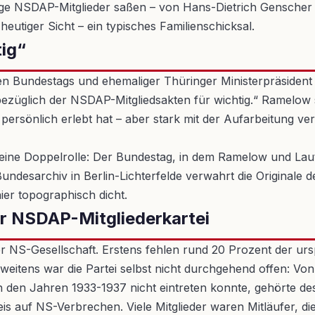
ge NSDAP-Mitglieder saßen – von Hans-Dietrich Genscher b
 heutiger Sicht – ein typisches Familienschicksal.
ig“
Bundestags und ehemaliger Thüringer Ministerpräsident (Li
ezüglich der NSDAP-Mitgliedsakten für wichtig.“ Ramelow 
ersönlich erlebt hat – aber stark mit der Aufarbeitung ver
ung eine Doppelrolle: Der Bundestag, in dem Ramelow und Lau
desarchiv in Berlin-Lichterfelde verwahrt die Originale de
ier topographisch dicht.
er NSDAP-Mitgliederkartei
der NS-Gesellschaft. Erstens fehlen rund 20 Prozent der ur
. Zweitens war die Partei selbst nicht durchgehend offen: 
in den Jahren 1933-1937 nicht eintreten konnte, gehörte d
nweis auf NS-Verbrechen. Viele Mitglieder waren Mitläufer, 