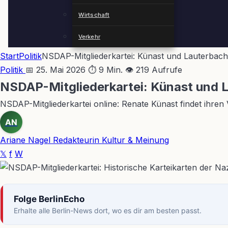
Wirtschaft
Verkehr
Start
Politik
NSDAP-Mitgliederkartei: Künast und Lauterbach 
Politik
📅 25. Mai 2026
⏱ 9 Min.
👁 219 Aufrufe
NSDAP-Mitgliederkartei: Künast und L
NSDAP-Mitgliederkartei online: Renate Künast findet ihren
AN
Ariane Nagel
Redakteurin Kultur & Meinung
𝕏
f
W
Folge BerlinEcho
Erhalte alle Berlin-News dort, wo es dir am besten passt.