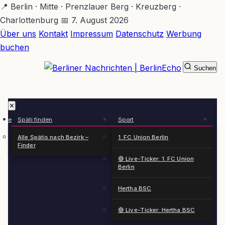
Zum
📍 Berlin · Mitte · Prenzlauer Berg · Kreuzberg ·
Hauptinhalt
Charlottenburg
📅 7. August 2026
springen
Über uns
Kontakt
Impressum
Datenschutz
Werbung
buchen
Suchen
BerlinEcho – Zur Startseite
✕
rkte
Späti finden
Sport
Ge
n
Alle Spätis nach Bezirk –
1. FC Union Berlin
Finder
🔴 Live-Ticker: 1. FC Union
Berlin
Hertha BSC
🔴 Live-Ticker: Hertha BSC