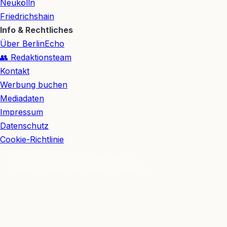
Neukölln
Friedrichshain
Info & Rechtliches
Über BerlinEcho
👥 Redaktionsteam
Kontakt
Werbung buchen
Mediadaten
Impressum
Datenschutz
Cookie-Richtlinie
© 2026 BerlinEcho · Maik Möhring Media
Impressum
Datenschutz
Kontakt
Über BerlinEcho