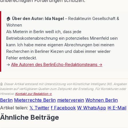
unberechtigten Forderungen schützen.
🏠
Über den Autor: Ida Nagel
– Redakteurin Gesellschaft &
Wohnen
Als Mieterin in Berlin weiß ich, dass jede
Betriebskostenabrechnung ein potenzielles Minenfeld sein
kann. Ich habe meine eigenen Abrechnungen bei meinen
Recherchen in Berliner Kiezen und dabei immer wieder
Fehler entdeckt.
→
Alle Autoren des BerlinEcho-Redaktionsteams →
🤖
Dieser Artikel entstand mit Unterstützung von Künstlicher Intelligenz (KI). Angaben
basieren auf verfügbaren Quellen zum Zeitpunkt der Erstellung. Für Korrekturen oder
Hinweise:
Kontakt zur Redaktion →
Berlin
Mieterrechte Berlin
mieterverein
Wohnen Berlin
Artikel teilen:
𝕏 Twitter
f Facebook
W WhatsApp
✉ E-Mail
Ähnliche Beiträge