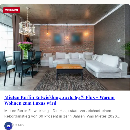
Nagel
WOHNEN
Mieten Berlin Entwicklung 2026: 69 % Plus – Warum
Wohnen zum Luxus wird
Mieten Berlin Entwicklung – Die Hauptstadt verzeichnet einen
Rekordanstieg von 69 Prozent in zehn Jahren. Was Mieter 2026…
⏱ 8 Min.
IN