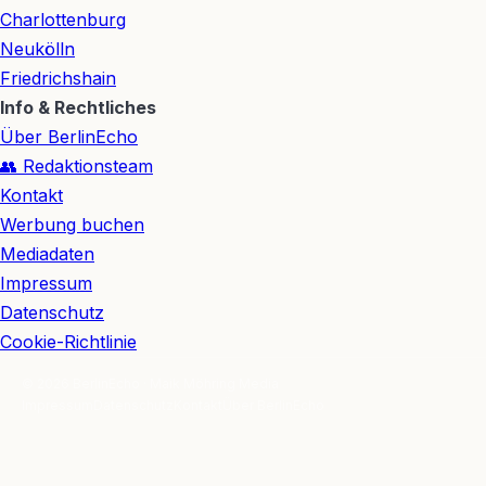
Charlottenburg
Neukölln
Friedrichshain
Info & Rechtliches
Über BerlinEcho
👥 Redaktionsteam
Kontakt
Werbung buchen
Mediadaten
Impressum
Datenschutz
Cookie-Richtlinie
© 2026 BerlinEcho · Maik Möhring Media
Impressum
Datenschutz
Kontakt
Über BerlinEcho