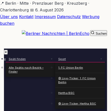
Zum
📍 Berlin · Mitte · Prenzlauer Berg · Kreuzberg ·
Hauptinhalt
Charlottenburg
📅 6. August 2026
springen
Über uns
Kontakt
Impressum
Datenschutz
Werbung
buchen
Suchen
BerlinEcho – Zur Startseite
✕
rkte
Späti finden
Sport
Ge
n
Alle Spätis nach Bezirk –
1. FC Union Berlin
Finder
🔴 Live-Ticker: 1. FC Union
Berlin
Hertha BSC
🔴 Live-Ticker: Hertha BSC