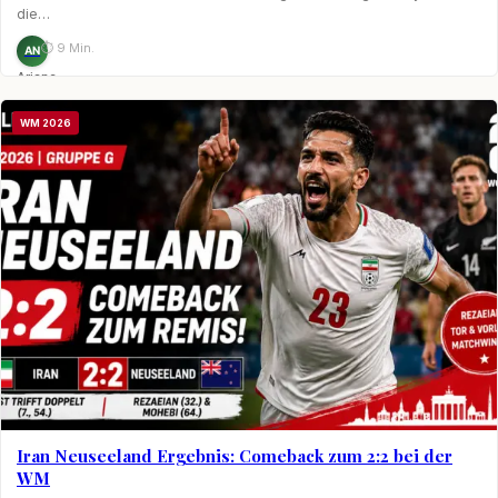
die…
⏱ 9 Min.
AN
Ariane
Nagel
WM 2026
Iran Neuseeland Ergebnis: Comeback zum 2:2 bei der
WM