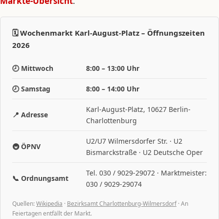
Märkte-Übersicht
.
🗓️ Wochenmarkt Karl-August-Platz – Öffnungszeiten
2026
🕗 Mittwoch
8:00 – 13:00 Uhr
🕗 Samstag
8:00 – 14:00 Uhr
Karl-August-Platz, 10627 Berlin-
📍 Adresse
Charlottenburg
U2/U7 Wilmersdorfer Str. · U2
🚇 ÖPNV
Bismarckstraße · U2 Deutsche Oper
Tel. 030 / 9029-29072 · Marktmeister:
📞 Ordnungsamt
030 / 9029-29074
Quellen:
Wikipedia
·
Bezirksamt Charlottenburg-Wilmersdorf
· An
Feiertagen entfällt der Markt.