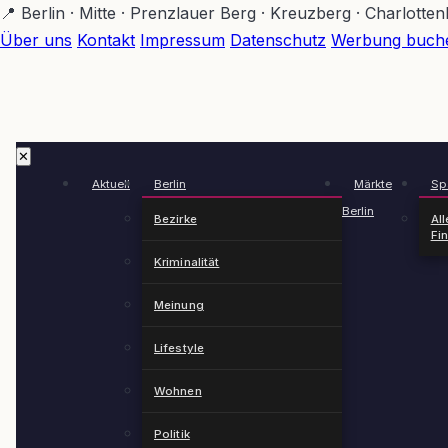
Zum
📍 Berlin · Mitte · Prenzlauer Berg · Kreuzberg · Charlotte
Hauptinhalt
Über uns
Kontakt
Impressum
Datenschutz
Werbung buch
springen
✕
Aktuell
Berlin
Märkte
Spä
Berlin
Bezirke
All
Fi
Kriminalität
Meinung
Lifestyle
Wohnen
Politik