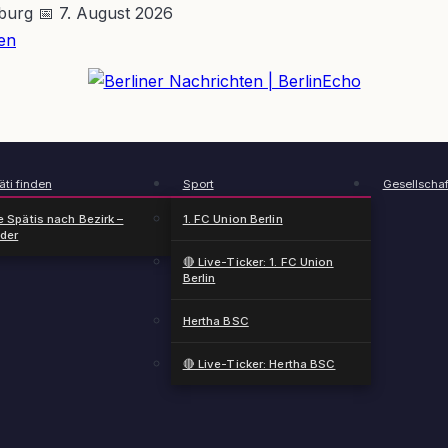
nburg
📅 7. August 2026
en
BerlinEcho – Zur Startseite
ti finden
Sport
Gesellschaf
e Spätis nach Bezirk –
1. FC Union Berlin
nder
🔴 Live-Ticker: 1. FC Union
Berlin
Hertha BSC
🔴 Live-Ticker: Hertha BSC