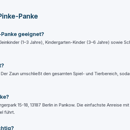
Pinke-Panke
e-Panke geeignet?
einkinder (1–3 Jahre), Kindergarten-Kinder (3–6 Jahre) sowie Sch
t?
 Der Zaun umschließt den gesamten Spiel- und Tierbereich, sodass
nke?
erpark 15-18, 13187 Berlin in Pankow. Die einfachste Anreise mit
l führt.
chtig?