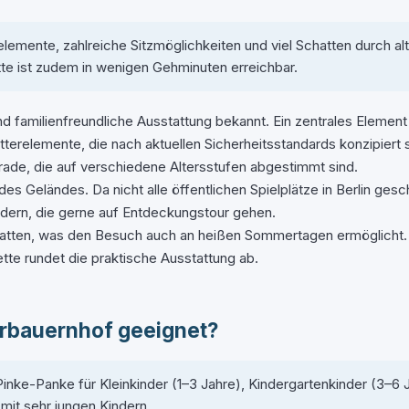
lemente, zahlreiche Sitzmöglichkeiten und viel Schatten durch a
tte ist zudem in wenigen Gehminuten erreichbar.
d familienfreundliche Ausstattung bekannt. Ein zentrales Element
tterelemente, die nach aktuellen Sicherheitsstandards konzipier
rade, die auf verschiedene Altersstufen abgestimmt sind.
es Geländes. Da nicht alle öffentlichen Spielplätze in Berlin gesc
indern, die gerne auf Entdeckungstour gehen.
tten, was den Besuch auch an heißen Sommertagen ermöglicht. 
ette rundet die praktische Ausstattung ab.
erbauernhof geeignet?
nke-Panke für Kleinkinder (1–3 Jahre), Kindergartenkinder (3–6 J
mit sehr jungen Kindern.