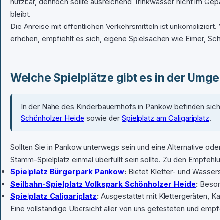
nutzbar, dennoch sollte ausreichend Trinkwasser nicht im Gepä
bleibt.
Die Anreise mit öffentlichen Verkehrsmitteln ist unkomplizier
erhöhen, empfiehlt es sich, eigene Spielsachen wie Eimer, Sch
Welche Spielplätze gibt es in der Umg
In der Nähe des Kinderbauernhofs in Pankow befinden sic
Schönholzer Heide
sowie der
Spielplatz am Caligariplatz
.
Sollten Sie in Pankow unterwegs sein und eine Alternative ode
Stamm-Spielplatz einmal überfüllt sein sollte. Zu den Empfeh
Spielplatz Bürgerpark Pankow
:
Bietet Kletter- und Wassers
Seilbahn-Spielplatz Volkspark Schönholzer Heide
:
Besond
Spielplatz Caligariplatz
:
Ausgestattet mit Klettergeräten, Ka
Eine vollständige Übersicht aller von uns getesteten und empf