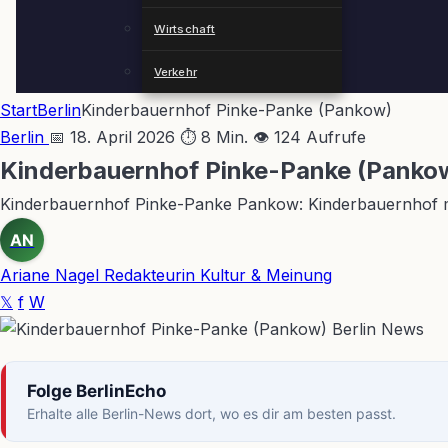
Wirtschaft
Verkehr
Start
Berlin
Kinderbauernhof Pinke-Panke (Pankow)
Berlin
📅 18. April 2026
⏱ 8 Min.
👁 124 Aufrufe
Kinderbauernhof Pinke-Panke (Panko
Kinderbauernhof Pinke-Panke Pankow: Kinderbauernhof mit 
AN
Ariane Nagel
Redakteurin Kultur & Meinung
𝕏
f
W
Folge BerlinEcho
Erhalte alle Berlin-News dort, wo es dir am besten passt.