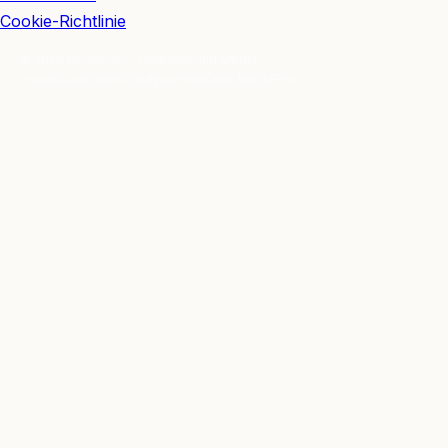
Cookie-Richtlinie
© 2026 BerlinEcho · Maik Möhring Media
Impressum
Datenschutz
Kontakt
Über BerlinEcho