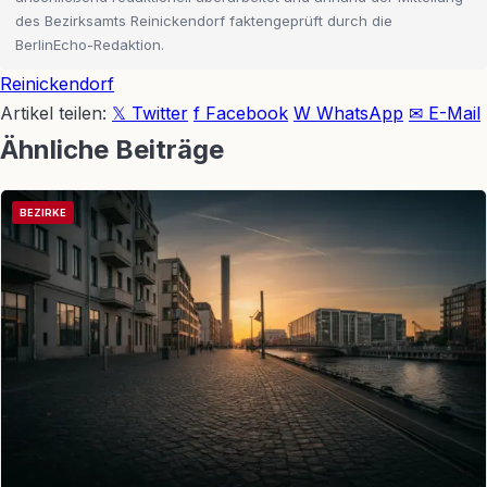
des Bezirksamts Reinickendorf faktengeprüft durch die
BerlinEcho-Redaktion.
Reinickendorf
Artikel teilen:
𝕏 Twitter
f Facebook
W WhatsApp
✉ E-Mail
Ähnliche Beiträge
BEZIRKE