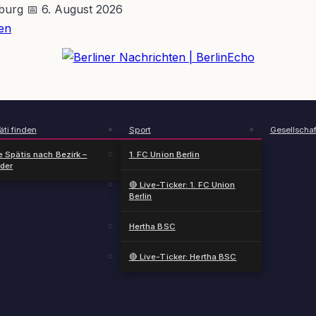
nburg
📅 6. August 2026
en
BerlinEcho – Zur Startseite
ti finden
Sport
Gesellschaf
e Spätis nach Bezirk –
1. FC Union Berlin
nder
🔴 Live-Ticker: 1. FC Union
Berlin
Hertha BSC
🔴 Live-Ticker: Hertha BSC