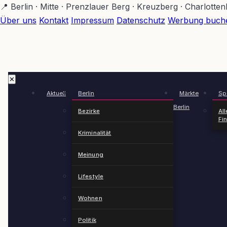
Zum
📍 Berlin · Mitte · Prenzlauer Berg · Kreuzberg · Charlotte
Hauptinhalt
Über uns
Kontakt
Impressum
Datenschutz
Werbung buch
springen
✕
Aktuell
Berlin
Märkte
Spä
Berlin
Bezirke
All
Fi
Kriminalität
Meinung
Lifestyle
Wohnen
Politik