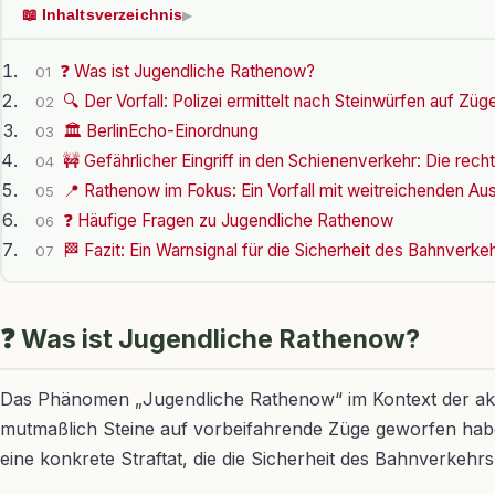
📖 Inhaltsverzeichnis
▶
❓ Was ist Jugendliche Rathenow?
01
🔍 Der Vorfall: Polizei ermittelt nach Steinwürfen auf Züg
02
🏛️ BerlinEcho-Einordnung
03
🚧 Gefährlicher Eingriff in den Schienenverkehr: Die rech
04
📍 Rathenow im Fokus: Ein Vorfall mit weitreichenden A
05
❓ Häufige Fragen zu Jugendliche Rathenow
06
🏁 Fazit: Ein Warnsignal für die Sicherheit des Bahnverke
07
❓ Was ist Jugendliche Rathenow?
Das Phänomen „Jugendliche Rathenow“ im Kontext der aktu
mutmaßlich Steine auf vorbeifahrende Züge geworfen haben
eine konkrete Straftat, die die Sicherheit des Bahnverkehrs