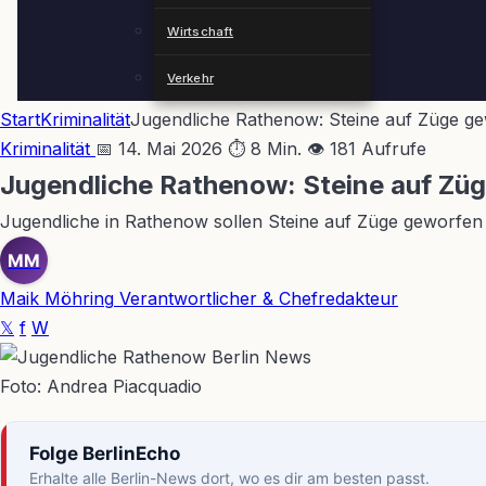
Wirtschaft
Verkehr
Start
Kriminalität
Jugendliche Rathenow: Steine auf Züge gewo
Kriminalität
📅 14. Mai 2026
⏱ 8 Min.
👁 181 Aufrufe
Jugendliche Rathenow: Steine auf Züge
Jugendliche in Rathenow sollen Steine auf Züge geworfen h
MM
Maik Möhring
Verantwortlicher & Chefredakteur
𝕏
f
W
Foto: Andrea Piacquadio
Folge BerlinEcho
Erhalte alle Berlin-News dort, wo es dir am besten passt.