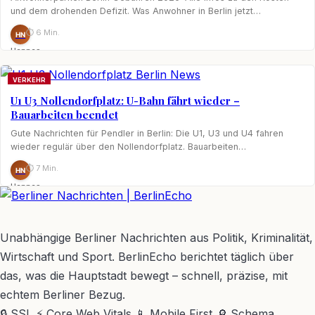
und dem drohenden Defizit. Was Anwohner in Berlin jetzt…
⏱ 6 Min.
HN
Hannes
Nagel
VERKEHR
U1 U3 Nollendorfplatz: U-Bahn fährt wieder –
Bauarbeiten beendet
Gute Nachrichten für Pendler in Berlin: Die U1, U3 und U4 fahren
wieder regulär über den Nollendorfplatz. Bauarbeiten…
⏱ 7 Min.
HN
Hannes
Nagel
BerlinEcho – Zur Startseite
Unabhängige Berliner Nachrichten aus Politik, Kriminalität,
Wirtschaft und Sport. BerlinEcho berichtet täglich über
das, was die Hauptstadt bewegt – schnell, präzise, mit
echtem Berliner Bezug.
🔒 SSL
⚡ Core Web Vitals
📱 Mobile First
🔎 Schema