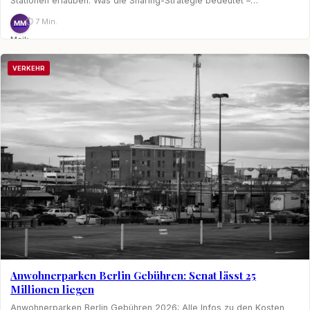
Stationen erlauben. Was die Sharing-Strategie bedeutet –…
⏱ 7 Min.
MM
Maik
Möhring
VERKEHR
Anwohnerparken Berlin Gebühren: Senat lässt 25
Millionen liegen
Anwohnerparken Berlin Gebühren 2026: Alle Infos zu den Kosten