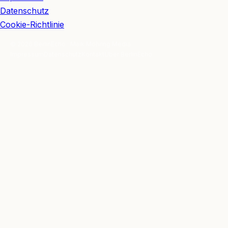
Datenschutz
Cookie-Richtlinie
© 2026 BerlinEcho · Maik Möhring Media
Impressum
Datenschutz
Kontakt
Über BerlinEcho