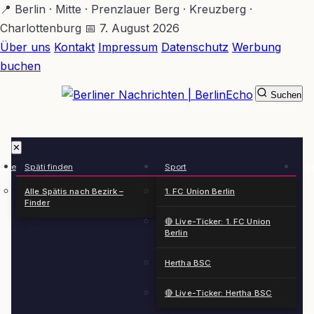
Zum
📍 Berlin · Mitte · Prenzlauer Berg · Kreuzberg ·
Hauptinhalt
Charlottenburg
📅 7. August 2026
springen
Über uns
Kontakt
Impressum
Datenschutz
Werbung
buchen
Suchen
BerlinEcho – Zur Startseite
✕
rkte
Späti finden
Sport
Ge
n
Alle Spätis nach Bezirk –
1. FC Union Berlin
Finder
🔴 Live-Ticker: 1. FC Union
Berlin
Hertha BSC
🔴 Live-Ticker: Hertha BSC