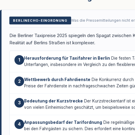
Was die Pressemitteilungen nicht e
BERLINECHO-EINORDNUNG
Die Berliner Taxipreise 2025 spiegeln den Spagat zwischen Ko
Realität auf Berlins Straßen ist komplexer.
Herausforderung für Taxifahrer in Berlin
Die festen T
1
Unterfangen, insbesondere im Vergleich zu den flexiblere
Wettbewerb durch Fahrdienste
Die Konkurrenz durch U
2
Preise der Fahrdienste in nachfrageschwachen Zeiten günst
Bedeutung der Kurzstrecke
Der Kurzstreckentarif ist e
3
von vielen Einheimischen geschätzt, um beispielsweise 
Anpassungsbedarf der Tarifordnung
Die regelmäßige 
4
bei den Fahrgästen zu sichern. Dies erfordert eine konti