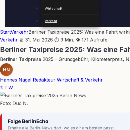
Wirtschaft
Verkehr
Start
Verkehr
Berliner Taxipreise 2025: Was eine Fahrt wirkl
Verkehr
📅 31. Mai 2026
⏱ 9 Min.
👁 171 Aufrufe
Berliner Taxipreise 2025: Was eine Fah
Berliner Taxipreise 2025 – Grundgebühr, Kilometerpreis, N
HN
Hannes Nagel
Redakteur Wirtschaft & Verkehr
𝕏
f
W
Foto: Duc N.
Folge BerlinEcho
Erhalte alle Berlin-News dort, wo es dir am besten passt.