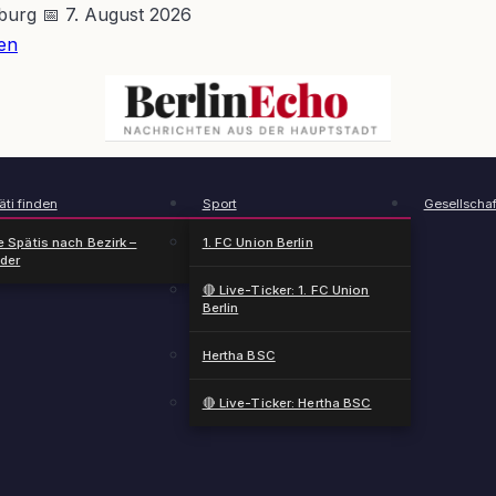
nburg
📅 7. August 2026
en
BerlinEcho – Zur Startseite
ti finden
Sport
Gesellschaf
e Spätis nach Bezirk –
1. FC Union Berlin
nder
🔴 Live-Ticker: 1. FC Union
Berlin
Hertha BSC
🔴 Live-Ticker: Hertha BSC