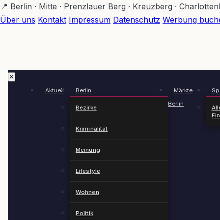
Zum
📍 Berlin · Mitte · Prenzlauer Berg · Kreuzberg · Charlotte
Hauptinhalt
Über uns
Kontakt
Impressum
Datenschutz
Werbung buch
springen
✕
Aktuell
Berlin
Märkte
Spä
Berlin
Bezirke
All
Fi
Kriminalität
Meinung
Lifestyle
Wohnen
Politik