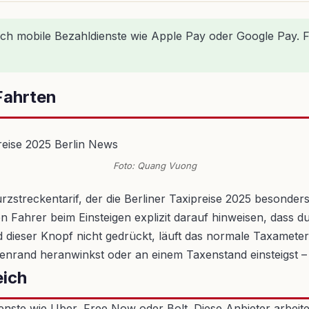
auch mobile Bezahldienste wie Apple Pay oder Google Pay. 
 Fahrten
Foto: Quang Vuong
urzstreckentarif, der die Berliner Taxipreise 2025 besonder
den Fahrer beim Einsteigen explizit darauf hinweisen, dass
 dieser Knopf nicht gedrückt, läuft das normale Taxameter
aßenrand heranwinkst oder an einem Taxenstand einsteigst – 
eich
enste wie Uber, Free Now oder Bolt. Diese Anbieter arbeit