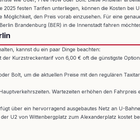
 2025 festen Tarifen unterliegen, können die Kosten bei Ube
e Möglichkeit, den Preis vorab einzusehen. Für eine genaue
erlin Brandenburg (BER) in die Innenstadt fahren möchtes
rlin
halten, kannst du ein paar Dinge beachten:
t der Kurzstreckentarif von 6,00 € oft die günstigste Optio
r Bolt, um die aktuellen Preise mit den regulären Taxitar
auptverkehrszeiten. Wartezeiten erhöhen den Fahrpreis er
rfügt über ein hervorragend ausgebautes Netz an U-Bahne
mit der U2 von Wittenbergplatz zum Alexanderplatz kostet be