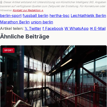
🤖
Dieser Artikel entstand mit Unterstützung von Künstlicher Intelligenz (KI). Angaben
basieren auf verfügbaren Quellen zum Zeitpunkt der Erstellung. Für Korrekturen oder
Hinweise:
Kontakt zur Redaktion →
berlin-sport
fussball berlin
hertha-bsc
Leichtathletik Berlin
Marathon Berlin
union-berlin
Artikel teilen:
𝕏 Twitter
f Facebook
W WhatsApp
✉ E-Mail
Ähnliche Beiträge
SPORT