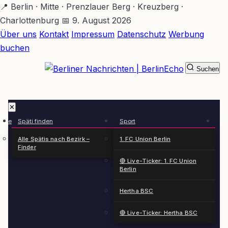
Zum
📍 Berlin · Mitte · Prenzlauer Berg · Kreuzberg ·
Hauptinhalt
Charlottenburg
📅 9. August 2026
springen
Über uns
Kontakt
Impressum
Datenschutz
Werbung
buchen
Suchen
BerlinEcho – Zur Startseite
✕
rkte
Späti finden
Sport
Ge
n
Alle Spätis nach Bezirk –
1. FC Union Berlin
Finder
🔴 Live-Ticker: 1. FC Union
Berlin
Hertha BSC
🔴 Live-Ticker: Hertha BSC