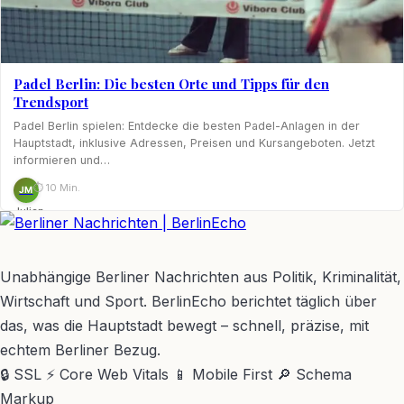
Padel Berlin: Die besten Orte und Tipps für den
Trendsport
Padel Berlin spielen: Entdecke die besten Padel-Anlagen in der
Hauptstadt, inklusive Adressen, Preisen und Kursangeboten. Jetzt
informieren und…
⏱ 10 Min.
JM
Julian
Möhring
BerlinEcho – Zur Startseite
Unabhängige Berliner Nachrichten aus Politik, Kriminalität,
Wirtschaft und Sport. BerlinEcho berichtet täglich über
das, was die Hauptstadt bewegt – schnell, präzise, mit
echtem Berliner Bezug.
🔒 SSL
⚡ Core Web Vitals
📱 Mobile First
🔎 Schema
Markup