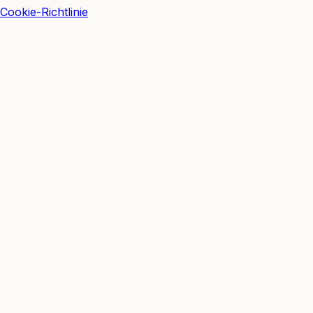
Cookie-Richtlinie
© 2026 BerlinEcho · Maik Möhring Media
Impressum
Datenschutz
Kontakt
Über BerlinEcho