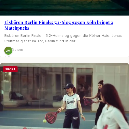
Eisbären Berlin Finale: 5:2-Sieg gegen Köln bringt 2
Matchpucks
Eisbären Berlin Finale – 5:2-Heimsieg gegen die Kölner Haie. Jonas
Stettmer glänzt im Tor, Berlin führt in der…
⏱ 7 Min.
JM
Julian
Möhring
SPORT