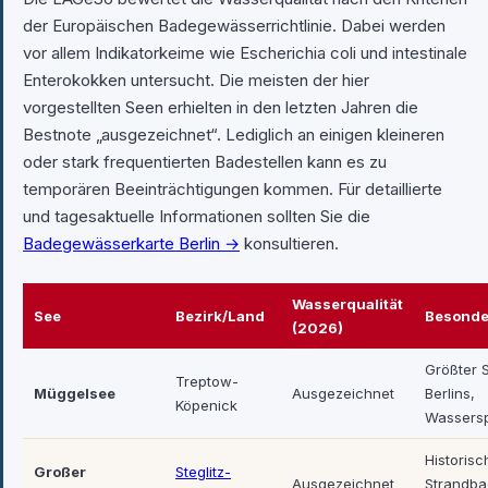
der Europäischen Badegewässerrichtlinie. Dabei werden
vor allem Indikatorkeime wie Escherichia coli und intestinale
Enterokokken untersucht. Die meisten der hier
vorgestellten Seen erhielten in den letzten Jahren die
Bestnote „ausgezeichnet“. Lediglich an einigen kleineren
oder stark frequentierten Badestellen kann es zu
temporären Beeinträchtigungen kommen. Für detaillierte
und tagesaktuelle Informationen sollten Sie die
Badegewässerkarte Berlin →
konsultieren.
Wasserqualität
See
Bezirk/Land
Besonde
(2026)
Größter 
Treptow-
Müggelsee
Ausgezeichnet
Berlins,
Köpenick
Wassersp
Historisc
Großer
Steglitz-
Ausgezeichnet
Strandba