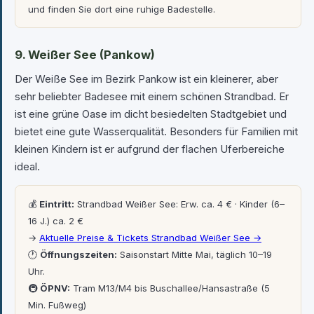
und finden Sie dort eine ruhige Badestelle.
9. Weißer See (Pankow)
Der Weiße See im Bezirk Pankow ist ein kleinerer, aber
sehr beliebter Badesee mit einem schönen Strandbad. Er
ist eine grüne Oase im dicht besiedelten Stadtgebiet und
bietet eine gute Wasserqualität. Besonders für Familien mit
kleinen Kindern ist er aufgrund der flachen Uferbereiche
ideal.
💰
Eintritt:
Strandbad Weißer See: Erw. ca. 4 € · Kinder (6–
16 J.) ca. 2 €
→
Aktuelle Preise & Tickets Strandbad Weißer See →
🕐
Öffnungszeiten:
Saisonstart Mitte Mai, täglich 10–19
Uhr.
🚇
ÖPNV:
Tram M13/M4 bis Buschallee/Hansastraße (5
Min. Fußweg)