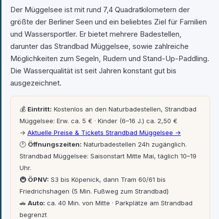
Der Müggelsee ist mit rund 7,4 Quadratkilometern der
größte der Berliner Seen und ein beliebtes Ziel für Familien
und Wassersportler. Er bietet mehrere Badestellen,
darunter das Strandbad Müggelsee, sowie zahlreiche
Möglichkeiten zum Segeln, Rudern und Stand-Up-Paddling.
Die Wasserqualität ist seit Jahren konstant gut bis
ausgezeichnet.
💰
Eintritt:
Kostenlos an den Naturbadestellen, Strandbad
Müggelsee: Erw. ca. 5 € · Kinder (6–16 J.) ca. 2,50 €
→
Aktuelle Preise & Tickets Strandbad Müggelsee →
🕐
Öffnungszeiten:
Naturbadestellen 24h zugänglich.
Strandbad Müggelsee: Saisonstart Mitte Mai, täglich 10–19
Uhr.
🚇
ÖPNV:
S3 bis Köpenick, dann Tram 60/61 bis
Friedrichshagen (5 Min. Fußweg zum Strandbad)
🚗
Auto:
ca. 40 Min. von Mitte · Parkplätze am Strandbad
begrenzt