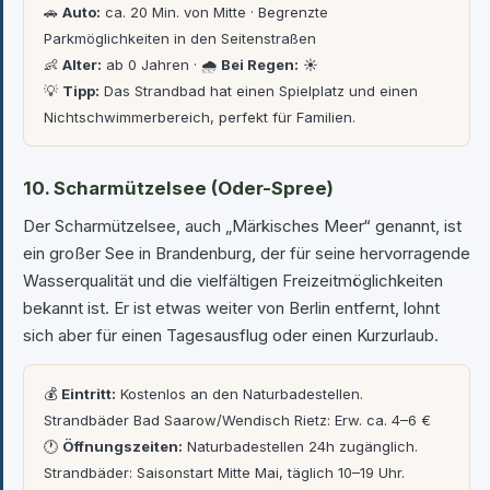
🚗
Auto:
ca. 20 Min. von Mitte · Begrenzte
Parkmöglichkeiten in den Seitenstraßen
👶
Alter:
ab 0 Jahren · 🌧
Bei Regen:
☀️
💡
Tipp:
Das Strandbad hat einen Spielplatz und einen
Nichtschwimmerbereich, perfekt für Familien.
10. Scharmützelsee (Oder-Spree)
Der Scharmützelsee, auch „Märkisches Meer“ genannt, ist
ein großer See in Brandenburg, der für seine hervorragende
Wasserqualität und die vielfältigen Freizeitmöglichkeiten
bekannt ist. Er ist etwas weiter von Berlin entfernt, lohnt
sich aber für einen Tagesausflug oder einen Kurzurlaub.
💰
Eintritt:
Kostenlos an den Naturbadestellen.
Strandbäder Bad Saarow/Wendisch Rietz: Erw. ca. 4–6 €
🕐
Öffnungszeiten:
Naturbadestellen 24h zugänglich.
Strandbäder: Saisonstart Mitte Mai, täglich 10–19 Uhr.