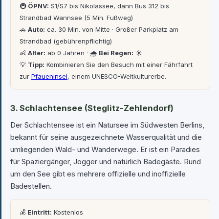
🚇
ÖPNV:
S1/S7 bis Nikolassee, dann Bus 312 bis
Strandbad Wannsee (5 Min. Fußweg)
🚗
Auto:
ca. 30 Min. von Mitte · Großer Parkplatz am
Strandbad (gebührenpflichtig)
👶
Alter:
ab 0 Jahren · 🌧
Bei Regen:
☀️
💡
Tipp:
Kombinieren Sie den Besuch mit einer Fährfahrt
zur
Pfaueninsel
, einem UNESCO-Weltkulturerbe.
3. Schlachtensee (Steglitz-Zehlendorf)
Der Schlachtensee ist ein Natursee im Südwesten Berlins,
bekannt für seine ausgezeichnete Wasserqualität und die
umliegenden Wald- und Wanderwege. Er ist ein Paradies
für Spaziergänger, Jogger und natürlich Badegäste. Rund
um den See gibt es mehrere offizielle und inoffizielle
Badestellen.
💰
Eintritt:
Kostenlos