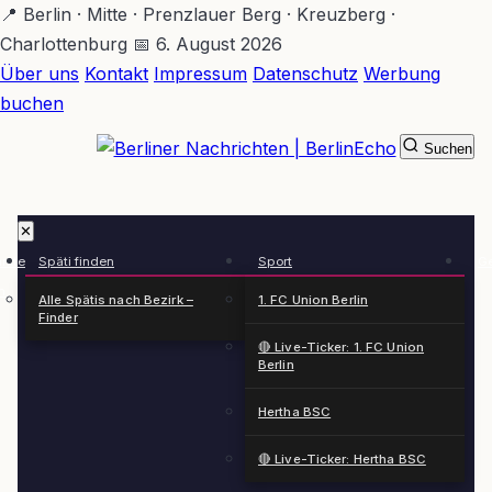
Zum
📍 Berlin · Mitte · Prenzlauer Berg · Kreuzberg ·
Hauptinhalt
Charlottenburg
📅 6. August 2026
springen
Über uns
Kontakt
Impressum
Datenschutz
Werbung
buchen
Suchen
BerlinEcho – Zur Startseite
✕
rkte
Späti finden
Sport
Ge
n
Alle Spätis nach Bezirk –
1. FC Union Berlin
Finder
🔴 Live-Ticker: 1. FC Union
Berlin
Hertha BSC
🔴 Live-Ticker: Hertha BSC