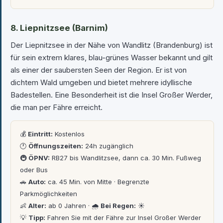
8. Liepnitzsee (Barnim)
Der Liepnitzsee in der Nähe von Wandlitz (Brandenburg) ist
für sein extrem klares, blau-grünes Wasser bekannt und gilt
als einer der saubersten Seen der Region. Er ist von
dichtem Wald umgeben und bietet mehrere idyllische
Badestellen. Eine Besonderheit ist die Insel Großer Werder,
die man per Fähre erreicht.
💰
Eintritt:
Kostenlos
🕐
Öffnungszeiten:
24h zugänglich
🚇
ÖPNV:
RB27 bis Wandlitzsee, dann ca. 30 Min. Fußweg
oder Bus
🚗
Auto:
ca. 45 Min. von Mitte · Begrenzte
Parkmöglichkeiten
👶
Alter:
ab 0 Jahren · 🌧
Bei Regen:
☀️
💡
Tipp:
Fahren Sie mit der Fähre zur Insel Großer Werder