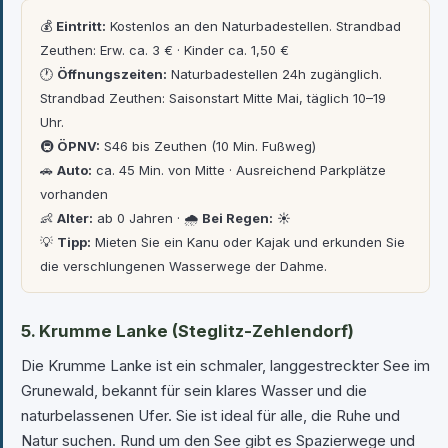
💰
Eintritt:
Kostenlos an den Naturbadestellen. Strandbad
Zeuthen: Erw. ca. 3 € · Kinder ca. 1,50 €
🕐
Öffnungszeiten:
Naturbadestellen 24h zugänglich.
Strandbad Zeuthen: Saisonstart Mitte Mai, täglich 10–19
Uhr.
🚇
ÖPNV:
S46 bis Zeuthen (10 Min. Fußweg)
🚗
Auto:
ca. 45 Min. von Mitte · Ausreichend Parkplätze
vorhanden
👶
Alter:
ab 0 Jahren · 🌧
Bei Regen:
☀️
💡
Tipp:
Mieten Sie ein Kanu oder Kajak und erkunden Sie
die verschlungenen Wasserwege der Dahme.
5. Krumme Lanke (Steglitz-Zehlendorf)
Die Krumme Lanke ist ein schmaler, langgestreckter See im
Grunewald, bekannt für sein klares Wasser und die
naturbelassenen Ufer. Sie ist ideal für alle, die Ruhe und
Natur suchen. Rund um den See gibt es Spazierwege und