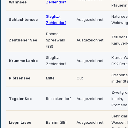
Wannsee
Zehlendorf
Pfauenin
Steglitz-
Natursee
Schlachtensee
Ausgezeichnet
Zehlendorf
Waldweg
Dahme-
Teil der
Zeuthener See
Spreewald
Ausgezeichnet
Kanuverl
(BB)
Steglitz-
Klares W
Krumme Lanke
Ausgezeichnet
Zehlendorf
FKK-Bere
Strandba
Plötzensee
Mitte
Gut
in der St
Zweitgrö
Tegeler See
Reinickendorf
Ausgezeichnet
Inseln,
Promena
Sehr kla
Liepnitzsee
Barnim (BB)
Ausgezeichnet
Wasser, I