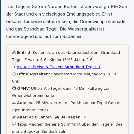
Der Tegeler See im Norden Berlins ist der zweitgrößte See
der Stadt und ein vielseitiges Erholungsgebiet. Er ist
bekannt für seine sieben Inseln, die Greenwichpromenade
und das Strandbad Tegel. Die Wasserqualität ist
hervorragend und lädt zum Baden ein.
💰
Eintritt:
Kostenlos an den Naturbadestellen. Strandbad
Tegel: Erw. ca. 4 € · Kinder (6–16 J.) ca. 2 €
→
Aktuelle Preise & Tickets Strandbad Tegel →
🕐
Öffnungszeiten:
Saisonstart Mitte Mai, täglich 10–19
Uhr.
🚇
ÖPNV:
U6 bis Alt-Tegel, dann 10 Min. Fußweg zur
Greenwichpromenade
🚗
Auto:
ca. 25 Min. von Mitte · Parkhaus am Tegel Center
(gebührenpflichtig)
👶
Alter:
ab 0 Jahren · 🌧
Bei Regen:
☀️
💡
Tipp:
Machen Sie eine Schifffahrt über den Tegeler See
und entdecken Sie die Inseln.