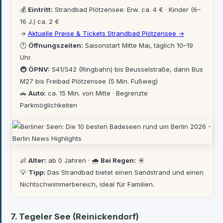
💰
Eintritt:
Strandbad Plötzensee: Erw. ca. 4 € · Kinder (6–
16 J.) ca. 2 €
→
Aktuelle Preise & Tickets Strandbad Plötzensee →
🕐
Öffnungszeiten:
Saisonstart Mitte Mai, täglich 10–19
Uhr.
🚇
ÖPNV:
S41/S42 (Ringbahn) bis Beusselstraße, dann Bus
M27 bis Freibad Plötzensee (5 Min. Fußweg)
🚗
Auto:
ca. 15 Min. von Mitte · Begrenzte
Parkmöglichkeiten
👶
Alter:
ab 0 Jahren · 🌧
Bei Regen:
☀️
💡
Tipp:
Das Strandbad bietet einen Sandstrand und einen
Nichtschwimmerbereich, ideal für Familien.
7. Tegeler See (Reinickendorf)