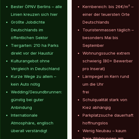
Bester ÖPNV Berlins – alle
Kernbereich: bis 26€/m² –
Linien kreuzen sich hier
einer der teuersten Orte
Größte Jobdichte
Deutschlands
Deutschlands im
Touristenmassen täglich –
öffentlichen Sektor
besonders Mai bis
Tiergarten: 210 ha Parks
September
direkt vor der Haustür
Wohnungssuche extrem
Kulturangebot ohne
schwierig (80+ Bewerber
Vergleich in Deutschland
pro Inserat)
Kurze Wege zu allem –
Lärmpegel im Kern rund
kein Auto nötig
um die Uhr
Wedding/Gesundbrunnen:
frei
günstig bei guter
Schulqualität stark von
Anbindung
Kiez abhängig
Internationale
Parkplatzsuche dauerhaft
Atmosphäre, englisch
hoffnungslos
überall verständigt
Wenig Neubau – kaum
freie Wohnungen am