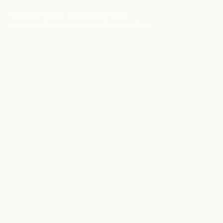
© 2026 BerlinEcho · Maik Möhring Media
Impressum
Datenschutz
Kontakt
Über BerlinEcho