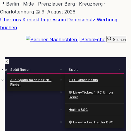
Zum
📍 Berlin · Mitte · Prenzlauer Berg · Kreuzberg ·
Hauptinhalt
Charlottenburg
📅 9. August 2026
springen
Über uns
Kontakt
Impressum
Datenschutz
Werbung
buchen
Suchen
BerlinEcho – Zur Startseite
✕
rkte
Späti finden
Sport
Ge
n
Alle Spätis nach Bezirk –
1. FC Union Berlin
Finder
🔴 Live-Ticker: 1. FC Union
Berlin
Hertha BSC
🔴 Live-Ticker: Hertha BSC