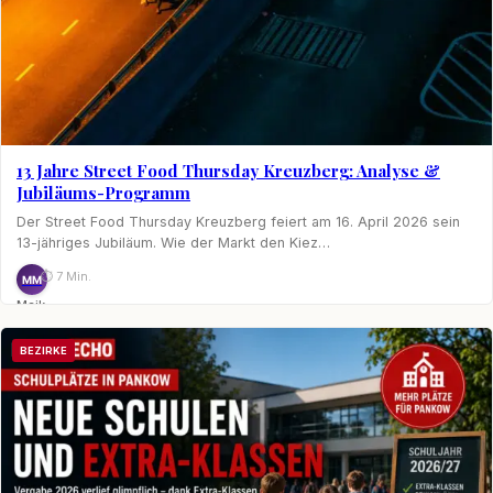
13 Jahre Street Food Thursday Kreuzberg: Analyse &
Jubiläums-Programm
Der Street Food Thursday Kreuzberg feiert am 16. April 2026 sein
13-jähriges Jubiläum. Wie der Markt den Kiez…
⏱ 7 Min.
MM
Maik
Möhring
BEZIRKE