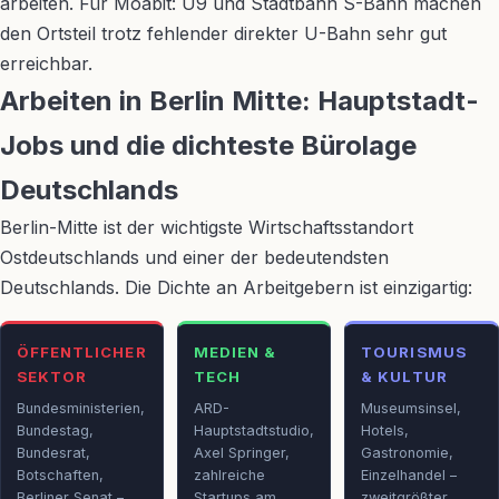
arbeiten. Für Moabit: U9 und Stadtbahn S-Bahn machen
den Ortsteil trotz fehlender direkter U-Bahn sehr gut
erreichbar.
Arbeiten in Berlin Mitte: Hauptstadt-
Jobs und die dichteste Bürolage
Deutschlands
Berlin-Mitte ist der wichtigste Wirtschaftsstandort
Ostdeutschlands und einer der bedeutendsten
Deutschlands. Die Dichte an Arbeitgebern ist einzigartig:
ÖFFENTLICHER
MEDIEN &
TOURISMUS
SEKTOR
TECH
& KULTUR
Bundesministerien,
ARD-
Museumsinsel,
Bundestag,
Hauptstadtstudio,
Hotels,
Bundesrat,
Axel Springer,
Gastronomie,
Botschaften,
zahlreiche
Einzelhandel –
Berliner Senat –
Startups am
zweitgrößter