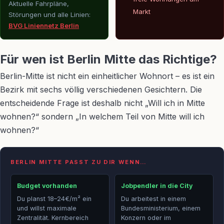
Aktuelle Fahrpläne,
Markt
Störungen und alle Linien:
BVG Liniennetz Berlin
Für wen ist Berlin Mitte das Richtige?
Berlin-Mitte ist nicht ein einheitlicher Wohnort – es ist ein
Bezirk mit sechs völlig verschiedenen Gesichtern. Die
entscheidende Frage ist deshalb nicht „Will ich in Mitte
wohnen?“ sondern „In welchem Teil von Mitte will ich
wohnen?“
BERLIN MITTE PASST ZU DIR WENN…
Budget vorhanden
Jobpendler in die City
Du planst 18–24€/m² ein
Du arbeitest in einem
und willst maximale
Bundesministerium, einem
Zentralität. Kernbereich
Konzern oder im