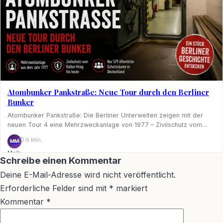
Atombunker Pankstraße: Neue Tour durch den Berliner
Bunker
Atombunker Pankstraße: Die Berliner Unterwelten zeigen mit der
neuen Tour 4 eine Mehrzweckanlage von 1977 – Zivilschutz vom…
⏱ 6 Min.
MM
Maik
Schreibe einen Kommentar
Möhring
Deine E-Mail-Adresse wird nicht veröffentlicht.
Erforderliche Felder sind mit
*
markiert
Kommentar
*