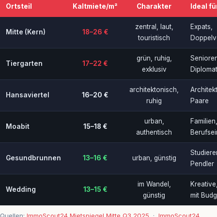
Ortsteil
Kaltmiete/m²
Charakter
Ideal fü
zentral, laut,
Expats,
Mitte (Kern)
18–26 €
touristisch
Doppelv
grün, ruhig,
Senioren
Tiergarten
17–22 €
exklusiv
Diploma
architektonisch,
Architek
Hansaviertel
16–20 €
ruhig
Paare
urban,
Familien
Moabit
15–18 €
authentisch
Berufsei
Studier
Gesundbrunnen
13–16 €
urban, günstig
Pendler
im Wandel,
Kreative
Wedding
13–15 €
günstig
mit Budg
Quellen:
ImmoScout24 Mietspiegel Mitte Q3 2025
·
ImmoScout24