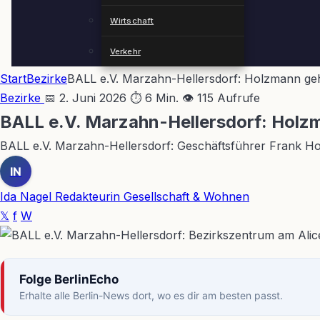
Wirtschaft
Verkehr
Start
Bezirke
BALL e.V. Marzahn-Hellersdorf: Holzmann geh
Bezirke
📅 2. Juni 2026
⏱ 6 Min.
👁 115 Aufrufe
BALL e.V. Marzahn-Hellersdorf: Holzm
BALL e.V. Marzahn-Hellersdorf: Geschäftsführer Frank Ho
IN
Ida Nagel
Redakteurin Gesellschaft & Wohnen
𝕏
f
W
Folge BerlinEcho
Erhalte alle Berlin-News dort, wo es dir am besten passt.