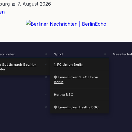
nburg
📅 7. August 2026
en
BerlinEcho – Zur Startseite
ti finden
Sport
Gesellschaf
e Spätis nach Bezirk –
1. FC Union Berlin
nder
🔴 Live-Ticker: 1. FC Union
Berlin
Hertha BSC
🔴 Live-Ticker: Hertha BSC