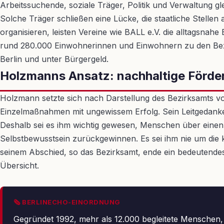
Arbeitssuchende, soziale Träger, Politik und Verwaltung gl
Solche Träger schließen eine Lücke, die staatliche Stellen
organisieren, leisten Vereine wie BALL e.V. die alltagsnahe 
rund 280.000 Einwohnerinnen und Einwohnern zu den Bezi
Berlin und unter Bürgergeld.
Holzmanns Ansatz: nachhaltige Förderu
Holzmann setzte sich nach Darstellung des Bezirksamts vor 
Einzelmaßnahmen mit ungewissem Erfolg. Sein Leitgedanke: L
Deshalb sei es ihm wichtig gewesen, Menschen über einen 
Selbstbewusstsein zurückgewinnen. Es sei ihm nie um die k
seinem Abschied, so das Bezirksamt, ende ein bedeutendes 
Übersicht.
🗞 BERLINECHO-EINORDNUNG
Gegründet 1992, mehr als 12.000 begleitete Menschen, 