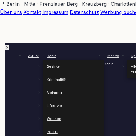
Zum
📍 Berlin · Mitte · Prenzlauer Berg · Kreuzberg · Charlotte
Hauptinhalt
Über uns
Kontakt
Impressum
Datenschutz
Werbung buch
springen
✕
Aktuell
Berlin
Märkte
Spä
Berlin
Bezirke
All
Fi
Kriminalität
Meinung
Lifestyle
Wohnen
Politik