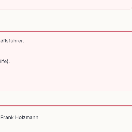
äftsführer.
lfe).