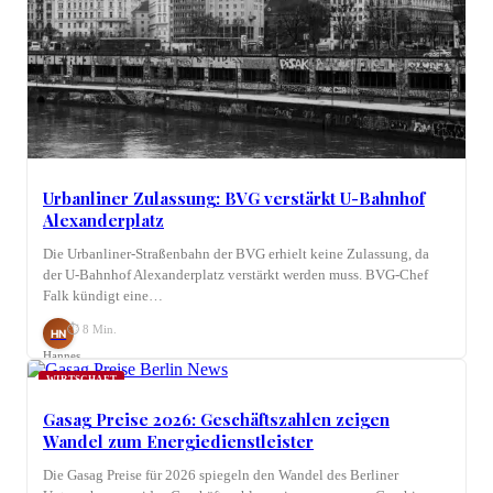
Urbanliner Zulassung: BVG verstärkt U-Bahnhof
Alexanderplatz
Die Urbanliner-Straßenbahn der BVG erhielt keine Zulassung, da
der U-Bahnhof Alexanderplatz verstärkt werden muss. BVG-Chef
Falk kündigt eine…
⏱ 8 Min.
HN
Hannes
Nagel
WIRTSCHAFT
Gasag Preise 2026: Geschäftszahlen zeigen
Wandel zum Energiedienstleister
Die Gasag Preise für 2026 spiegeln den Wandel des Berliner