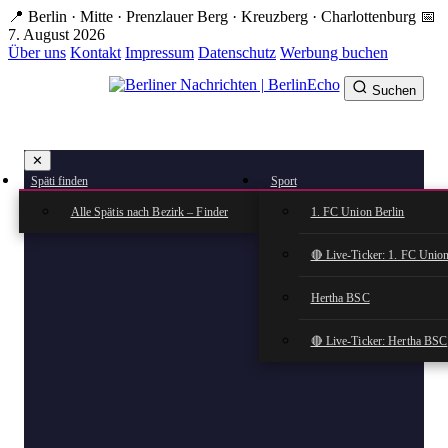
Zum
📍 Berlin · Mitte · Prenzlauer Berg · Kreuzberg · Charlottenburg
📅
Hauptinhalt
7. August 2026
springen
Über uns
Kontakt
Impressum
Datenschutz
Werbung buchen
Suchen
BerlinEcho – Zur Startseite
✕
rkte
Späti finden
Sport
n
Alle Spätis nach Bezirk – Finder
1. FC Union Berlin
🔴 Live-Ticker: 1. FC Union
Hertha BSC
🔴 Live-Ticker: Hertha BSC