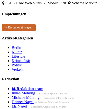
🔒 SSL
⚡ Core Web Vitals
📱 Mobile First
🔎 Schema Markup
Empfehlungen
+ Kostenlos eintragen
Artikel-Kategorien
Berlin
Kultur
Lifestyle
Kriminalität
Politik
Verkehr
Redaktion
👥 Redaktionsteam
Julian Möhring
— Redakteur Sport & Digitales
Michelle Möhring
— Redakteurin Lifestyle & Kultur
Hannes Nagel
— Redakteur Wirtschaft & Verkehr
Ida Nagel
— Redakteurin Gesellschaft & Wohnen