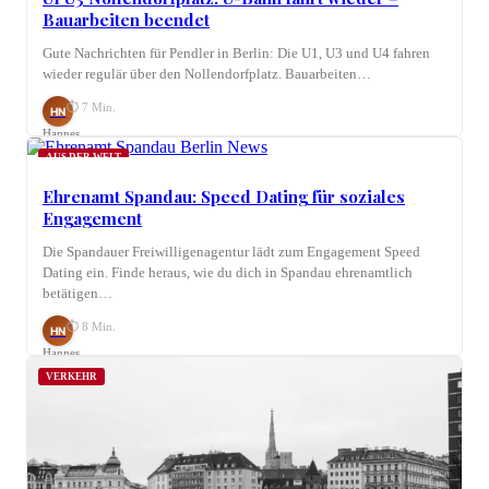
Bauarbeiten beendet
Gute Nachrichten für Pendler in Berlin: Die U1, U3 und U4 fahren
wieder regulär über den Nollendorfplatz. Bauarbeiten…
⏱ 7 Min.
HN
Hannes
Nagel
AUS DER WELT
Ehrenamt Spandau: Speed Dating für soziales
Engagement
Die Spandauer Freiwilligenagentur lädt zum Engagement Speed
Dating ein. Finde heraus, wie du dich in Spandau ehrenamtlich
betätigen…
⏱ 8 Min.
HN
Hannes
Nagel
VERKEHR