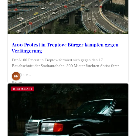
A100 Protest in Treptow: Bürger kämpfen gegen
Verlängerung
Der A100 Protest in Treptow formiert sich gegen den 17.
Bauabschnitt der Stadtautobahn. 300 Mieter fürchten Abriss ihrer…
⏱ 8 Min.
HN
Hannes
Nagel
WIRTSCHAFT