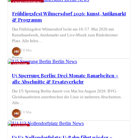
CHARLOTTENBURG
Frühlingsfest Wilmersdorf 2026: Kunst, Antikmarkt
& Programm
Das Frühlingsfest Wilmersdorf lockt am 16./17. Mai 2026 mit
Kunsthandwerk, Antikmarkt und Live-Musik zum Rüdesheimer
Platz. Alle Infos…
⏱ 8 Min.
HN
Hannes
Nagel
VERKEHR
U5 Sperrung Berlin: Drei Monate Bauarbeiten –
alle Abschnitte & Ersatzverkehr
Die U5 Sperrung Berlin dauert von Mai bis August 2026. BVG-
Gleisbauarbeiten unterbrechen die Linie in mehreren Abschnitten.
Alle…
⏱ 9 Min.
HN
Hannes
Nagel
VERKEHR
U1 U3 Nollendorfplatz: U-Bahn fährt wieder –