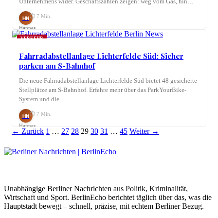
Unternehmens wider. Geschäftszahlen zeigen: weg vom Gas, hin…
⏱ 7 Min.
HN
Hannes
Nagel
VERKEHR
Fahrradabstellanlage Lichterfelde Süd: Sicher
parken am S-Bahnhof
Die neue Fahrradabstellanlage Lichterfelde Süd bietet 48 gesicherte
Stellplätze am S-Bahnhof. Erfahre mehr über das ParkYourBike-
System und die…
⏱ 7 Min.
HN
Hannes
Seitennummerierung
Link
Link
Link
Link
Link
Link
← Zurück
1
…
27
28
29
30
31
…
45
Weiter →
Nagel
der
Beiträge
BerlinEcho – Zur Startseite
Unabhängige Berliner Nachrichten aus Politik, Kriminalität,
Wirtschaft und Sport. BerlinEcho berichtet täglich über das, was die
Hauptstadt bewegt – schnell, präzise, mit echtem Berliner Bezug.