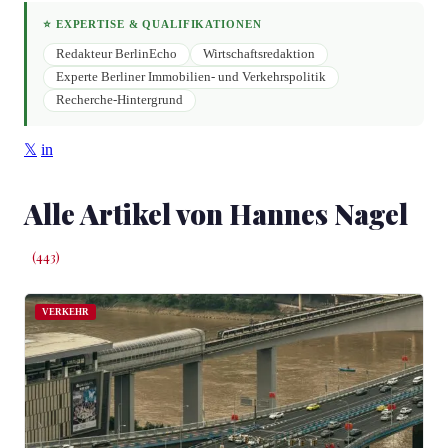
⭐ EXPERTISE & QUALIFIKATIONEN
Redakteur BerlinEcho
Wirtschaftsredaktion
Experte Berliner Immobilien- und Verkehrspolitik
Recherche-Hintergrund
X (Twitter)
𝕏
in
Alle Artikel von Hannes Nagel
(443)
VERKEHR