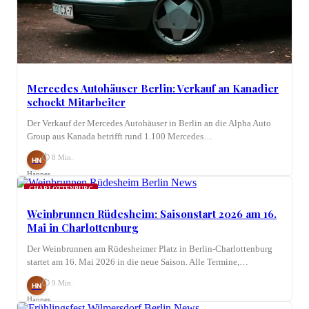
Mercedes Autohäuser Berlin: Verkauf an Kanadier
schockt Mitarbeiter
Der Verkauf der Mercedes Autohäuser in Berlin an die Alpha Auto
Group aus Kanada betrifft rund 1.100 Mercedes…
⏱ 8 Min.
HN
Hannes
Nagel
CHARLOTTENBURG
Weinbrunnen Rüdesheim: Saisonstart 2026 am 16.
Mai in Charlottenburg
Der Weinbrunnen am Rüdesheimer Platz in Berlin-Charlottenburg
startet am 16. Mai 2026 in die neue Saison. Alle Termine,…
⏱ 9 Min.
HN
Hannes
Nagel