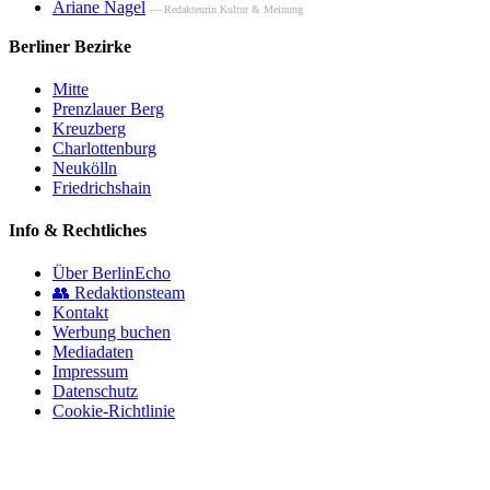
Ariane Nagel
— Redakteurin Kultur & Meinung
Berliner Bezirke
Mitte
Prenzlauer Berg
Kreuzberg
Charlottenburg
Neukölln
Friedrichshain
Info & Rechtliches
Über BerlinEcho
👥 Redaktionsteam
Kontakt
Werbung buchen
Mediadaten
Impressum
Datenschutz
Cookie-Richtlinie
© 2026 BerlinEcho · Maik Möhring Media
Impressum
Datenschutz
Kontakt
Über BerlinEcho