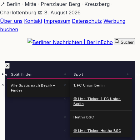
Zum
📍 Berlin · Mitte · Prenzlauer Berg · Kreuzberg ·
Hauptinhalt
Charlottenburg
📅 8. August 2026
springen
Über uns
Kontakt
Impressum
Datenschutz
Werbung
buchen
Suchen
BerlinEcho – Zur Startseite
✕
rkte
Späti finden
Sport
Ge
n
Alle Spätis nach Bezirk –
1. FC Union Berlin
Finder
🔴 Live-Ticker: 1. FC Union
Berlin
Hertha BSC
🔴 Live-Ticker: Hertha BSC