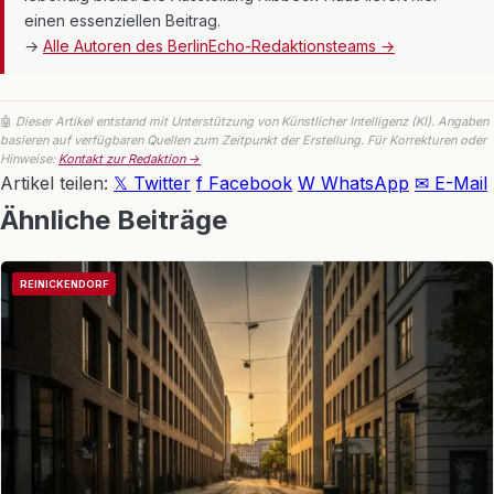
einen essenziellen Beitrag.
→
Alle Autoren des BerlinEcho-Redaktionsteams →
🤖
Dieser Artikel entstand mit Unterstützung von Künstlicher Intelligenz (KI). Angaben
basieren auf verfügbaren Quellen zum Zeitpunkt der Erstellung. Für Korrekturen oder
Hinweise:
Kontakt zur Redaktion →
Artikel teilen:
𝕏 Twitter
f Facebook
W WhatsApp
✉ E-Mail
Ähnliche Beiträge
REINICKENDORF