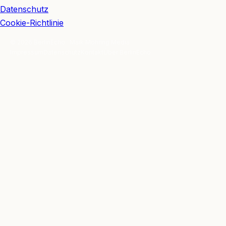
Datenschutz
Cookie-Richtlinie
© 2026 BerlinEcho · Maik Möhring Media
Impressum
Datenschutz
Kontakt
Über BerlinEcho