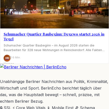
Schumacher Quartier Baubeginn: Degewo startet 2026 in
Tegel
Schumacher Quartier Baubeginn – im August 2026 starten die
Bauarbeiten für 328 neue Wohnungen in Reinickendorf. Alle Fakten…
⏱ 6 Min.
HN
Hannes
Nagel
BerlinEcho – Zur Startseite
Unabhängige Berliner Nachrichten aus Politik, Kriminalität,
Wirtschaft und Sport. BerlinEcho berichtet täglich über
das, was die Hauptstadt bewegt – schnell, präzise, mit
echtem Berliner Bezug.
🔒 SSL
⚡ Core Web Vitals
📱 Mobile First
🔎 Schema