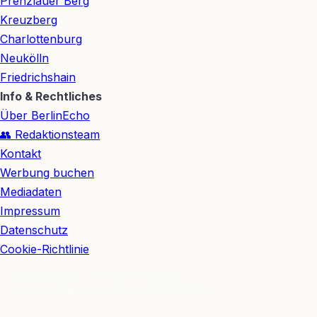
Prenzlauer Berg
Kreuzberg
Charlottenburg
Neukölln
Friedrichshain
Info & Rechtliches
Über BerlinEcho
👥 Redaktionsteam
Kontakt
Werbung buchen
Mediadaten
Impressum
Datenschutz
Cookie-Richtlinie
© 2026 BerlinEcho · Maik Möhring Media
Impressum
Datenschutz
Kontakt
Über BerlinEcho