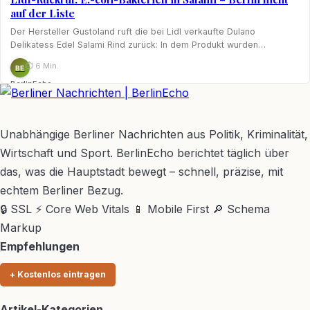
auf der Liste
Der Hersteller Gustoland ruft die bei Lidl verkaufte Dulano
Delikatess Edel Salami Rind zurück: In dem Produkt wurden…
⏱ 6 Min.
BE
BerlinEcho
BerlinEcho – Zur Startseite
Unabhängige Berliner Nachrichten aus Politik, Kriminalität,
Wirtschaft und Sport. BerlinEcho berichtet täglich über
das, was die Hauptstadt bewegt – schnell, präzise, mit
echtem Berliner Bezug.
🔒 SSL
⚡ Core Web Vitals
📱 Mobile First
🔎 Schema
Markup
Empfehlungen
+ Kostenlos eintragen
Artikel-Kategorien