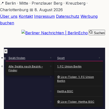
Zum
📍 Berlin · Mitte · Prenzlauer Berg · Kreuzberg ·
Hauptinhalt
Charlottenburg
📅 8. August 2026
springen
Über uns
Kontakt
Impressum
Datenschutz
Werbung
buchen
Suchen
BerlinEcho – Zur Startseite
✕
rkte
Späti finden
Sport
Ge
n
Alle Spätis nach Bezirk –
1. FC Union Berlin
Finder
🔴 Live-Ticker: 1. FC Union
Berlin
Hertha BSC
🔴 Live-Ticker: Hertha BSC