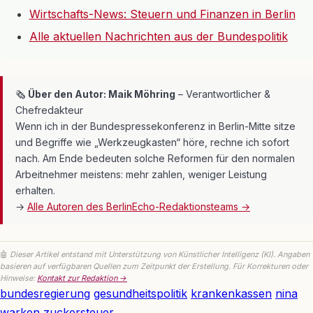
Wirtschafts-News: Steuern und Finanzen in Berlin
Alle aktuellen Nachrichten aus der Bundespolitik
🗞
Über den Autor: Maik Möhring
– Verantwortlicher &
Chefredakteur
Wenn ich in der Bundespressekonferenz in Berlin-Mitte sitze
und Begriffe wie „Werkzeugkasten“ höre, rechne ich sofort
nach. Am Ende bedeuten solche Reformen für den normalen
Arbeitnehmer meistens: mehr zahlen, weniger Leistung
erhalten.
→
Alle Autoren des BerlinEcho-Redaktionsteams →
🤖
Dieser Artikel entstand mit Unterstützung von Künstlicher Intelligenz (KI). Angaben
basieren auf verfügbaren Quellen zum Zeitpunkt der Erstellung. Für Korrekturen oder
Hinweise:
Kontakt zur Redaktion →
bundesregierung
gesundheitspolitik
krankenkassen
nina
warken
zuckersteuer