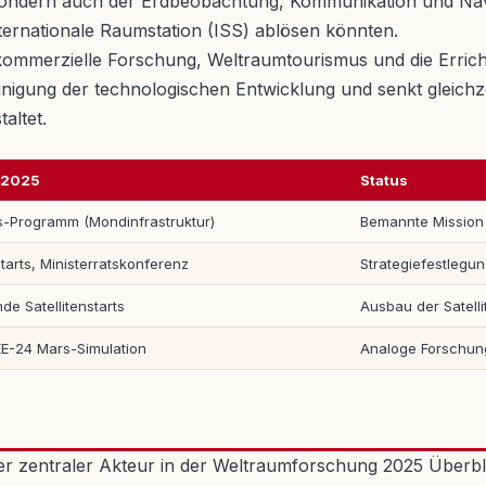
g, sondern auch der Erdbeobachtung, Kommunikation und Na
nternationale Raumstation (ISS) ablösen könnten.
 kommerzielle Forschung, Weltraumtourismus und die Errichtu
nigung der technologischen Entwicklung und senkt gleichz
altet.
 2025
Status
s-Programm (Mondinfrastruktur)
Bemannte Mission
tarts, Ministerratskonferenz
Strategiefestlegu
de Satellitenstarts
Ausbau der Satelli
-24 Mars-Simulation
Analoge Forschung
er zentraler Akteur in der Weltraumforschung 2025 Überbli