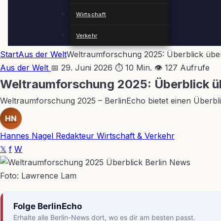
Wirtschaft
Verkehr
Start
Aus der Welt
Weltraumforschung 2025: Überblick über
Aus der Welt
📅 29. Juni 2026
⏱ 10 Min.
👁 127 Aufrufe
Weltraumforschung 2025: Überblick üb
Weltraumforschung 2025 – BerlinEcho bietet einen Überblic
HN
Hannes Nagel
Redakteur Wirtschaft & Verkehr
𝕏
f
W
Foto: Lawrence Lam
Folge BerlinEcho
Erhalte alle Berlin-News dort, wo es dir am besten passt.