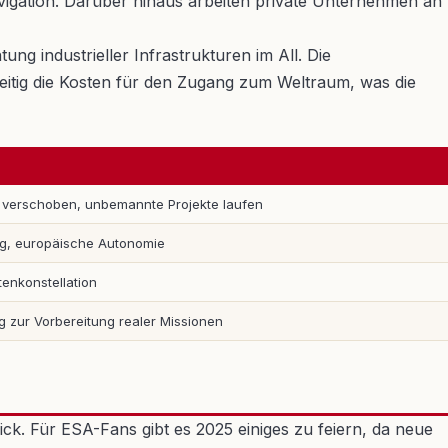
vigation. Darüber hinaus arbeiten private Unternehmen an
ng industrieller Infrastrukturen im All. Die
eitig die Kosten für den Zugang zum Weltraum, was die
 verschoben, unbemannte Projekte laufen
ng, europäische Autonomie
tenkonstellation
 zur Vorbereitung realer Missionen
ck. Für ESA-Fans gibt es 2025 einiges zu feiern, da neue