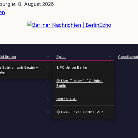
nburg
📅 8. August 2026
en
BerlinEcho – Zur Startseite
ti finden
Sport
Gesellschaf
e Spätis nach Bezirk –
1. FC Union Berlin
nder
🔴 Live-Ticker: 1. FC Union
Berlin
Hertha BSC
🔴 Live-Ticker: Hertha BSC