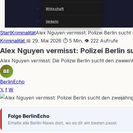
Wirtschaft
Verkehr
Start
Kriminalität
Alex Nguyen vermisst: Polizei Berlin sucht 
Kriminalität
📅 29. Mai 2026
⏱ 5 Min.
👁 222 Aufrufe
Alex Nguyen vermisst: Polizei Berlin s
Alex Nguyen vermisst: Die Polizei Berlin sucht den zweie
BE
BerlinEcho
𝕏
f
W
Folge BerlinEcho
Erhalte alle Berlin-News dort, wo es dir am besten passt.