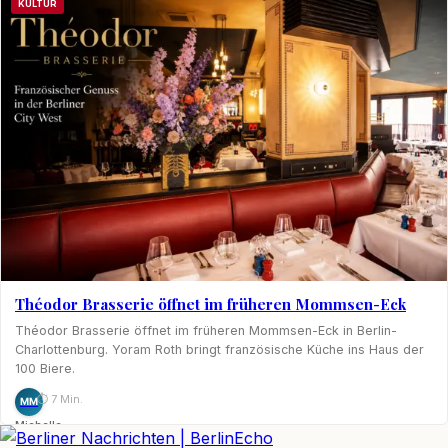
KULTUR
Théodor Brasserie öffnet im früheren Mommsen-Eck
Théodor Brasserie öffnet im früheren Mommsen-Eck in Berlin-
Charlottenburg. Yoram Roth bringt französische Küche ins Haus der
100 Biere.
⏱ 7 Min.
MM
Michelle
Möhring