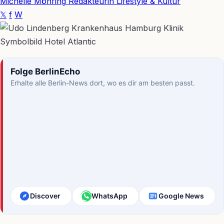
Michelle Möhring
Redakteurin Lifestyle & Kultur
𝕏
f
W
Folge BerlinEcho
Erhalte alle Berlin-News dort, wo es dir am besten passt.
Discover
WhatsApp
Google News