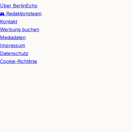
Über BerlinEcho
👥 Redaktionsteam
Kontakt
Werbung buchen
Mediadaten
Impressum
Datenschutz
Cookie-Richtlinie
© 2026 BerlinEcho · Maik Möhring Media
Impressum
Datenschutz
Kontakt
Über BerlinEcho