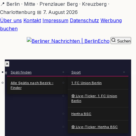
Zum
📍 Berlin · Mitte · Prenzlauer Berg · Kreuzberg ·
Hauptinhalt
Charlottenburg
📅 7. August 2026
springen
Über uns
Kontakt
Impressum
Datenschutz
Werbung
buchen
Suchen
BerlinEcho – Zur Startseite
✕
rkte
Späti finden
Sport
Ge
n
Alle Spätis nach Bezirk –
1. FC Union Berlin
Finder
🔴 Live-Ticker: 1. FC Union
Berlin
Hertha BSC
🔴 Live-Ticker: Hertha BSC