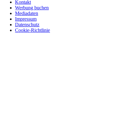
Kontakt
Werbung buchen
Mediadaten
Impressum
Datenschutz
Cookie-Richtlinie
© 2026 BerlinEcho · Maik Möhring Media
Impressum
Datenschutz
Kontakt
Über BerlinEcho