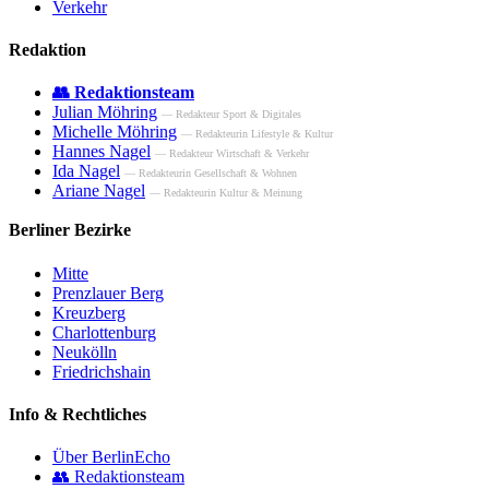
Verkehr
Redaktion
👥 Redaktionsteam
Julian Möhring
— Redakteur Sport & Digitales
Michelle Möhring
— Redakteurin Lifestyle & Kultur
Hannes Nagel
— Redakteur Wirtschaft & Verkehr
Ida Nagel
— Redakteurin Gesellschaft & Wohnen
Ariane Nagel
— Redakteurin Kultur & Meinung
Berliner Bezirke
Mitte
Prenzlauer Berg
Kreuzberg
Charlottenburg
Neukölln
Friedrichshain
Info & Rechtliches
Über BerlinEcho
👥 Redaktionsteam