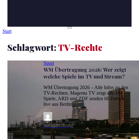
Start
Schlagwort:
TV-Rechte
Sport
WM Übertragung 2026: Wer zeigt
welche Spiele im TV und Stream?
WM Übertragung 2026 – Alle Infos zu den
TV-Rechten. Magenta TV zeigt alle 104
Spiele, ARD und ZDF senden 60 Partien
live aus Berlin…
Julian Möhring
📅 5. Mai 2026
⏱ 7 Min.