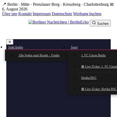
Zum
📍 Berlin · Mitte · Prenzlauer Berg · Kreuzberg · Charlottenburg
📅
Hauptinhalt
6. August 2026
springen
Über uns
Kontakt
Impressum
Datenschutz
Werbung buchen
Suchen
BerlinEcho – Zur Startseite
✕
rkte
Späti finden
Sport
n
Alle Spätis nach Bezirk – Finder
1. FC Union Berlin
🔴 Live-Ticker: 1. FC Union
Hertha BSC
🔴 Live-Ticker: Hertha BSC