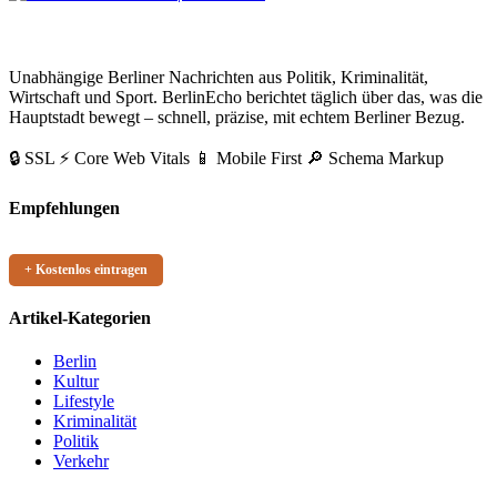
BerlinEcho – Zur Startseite
Unabhängige Berliner Nachrichten aus Politik, Kriminalität,
Wirtschaft und Sport. BerlinEcho berichtet täglich über das, was die
Hauptstadt bewegt – schnell, präzise, mit echtem Berliner Bezug.
🔒 SSL
⚡ Core Web Vitals
📱 Mobile First
🔎 Schema Markup
Empfehlungen
+ Kostenlos eintragen
Artikel-Kategorien
Berlin
Kultur
Lifestyle
Kriminalität
Politik
Verkehr