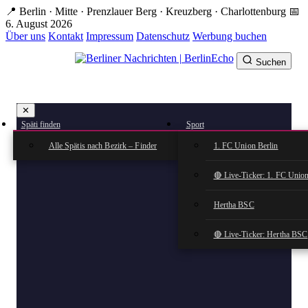
Zum
📍 Berlin · Mitte · Prenzlauer Berg · Kreuzberg · Charlottenburg
📅
Hauptinhalt
6. August 2026
springen
Über uns
Kontakt
Impressum
Datenschutz
Werbung buchen
Suchen
BerlinEcho – Zur Startseite
✕
rkte
Späti finden
Sport
n
Alle Spätis nach Bezirk – Finder
1. FC Union Berlin
🔴 Live-Ticker: 1. FC Union
Hertha BSC
🔴 Live-Ticker: Hertha BSC