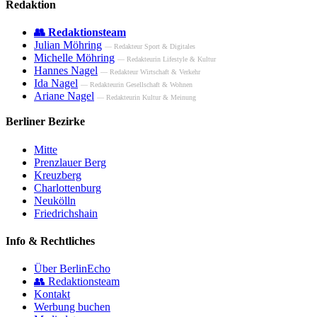
Redaktion
👥 Redaktionsteam
Julian Möhring
— Redakteur Sport & Digitales
Michelle Möhring
— Redakteurin Lifestyle & Kultur
Hannes Nagel
— Redakteur Wirtschaft & Verkehr
Ida Nagel
— Redakteurin Gesellschaft & Wohnen
Ariane Nagel
— Redakteurin Kultur & Meinung
Berliner Bezirke
Mitte
Prenzlauer Berg
Kreuzberg
Charlottenburg
Neukölln
Friedrichshain
Info & Rechtliches
Über BerlinEcho
👥 Redaktionsteam
Kontakt
Werbung buchen