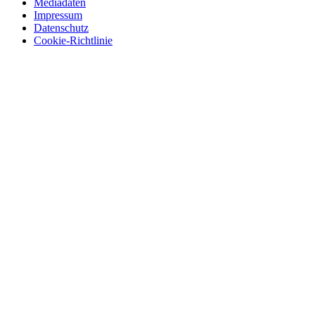
Mediadaten
Impressum
Datenschutz
Cookie-Richtlinie
© 2026 BerlinEcho · Maik Möhring Media
Impressum
Datenschutz
Kontakt
Über BerlinEcho