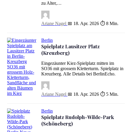
zu Alter,…
Ariane Nagel
📅 18. Apr. 2026
⏱ 8 Min.
Berlin
Spielplatz Lausitzer Platz
(Kreuzberg)
Eingezäunter Kiez-Spielplatz mitten im
SO36 mit grossem Kletterturm. Spielplatz in
Kreuzberg. Alle Details bei BerlinEcho.
Ariane Nagel
📅 18. Apr. 2026
⏱ 5 Min.
Spielplatz Lausitzer Platz (Kreuzberg)
Berlin
Spielplatz Rudolph-Wilde-Park
(Schöneberg)