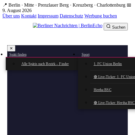
Zum
📍 Berlin · Mitte · Prenzlauer Berg · Kreuzberg · Charlottenburg
📅
Hauptinhalt
9. August 2026
springen
Über uns
Kontakt
Impressum
Datenschutz
Werbung buchen
Suchen
BerlinEcho – Zur Startseite
✕
rkte
Späti finden
Sport
n
Alle Spätis nach Bezirk – Finder
1. FC Union Berlin
🔴 Live-Ticker: 1. FC Union
Hertha BSC
🔴 Live-Ticker: Hertha BSC