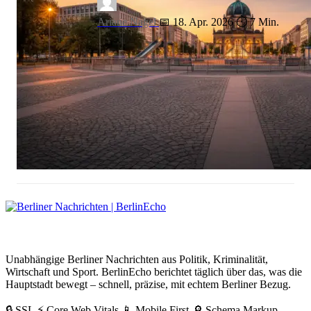
Ariane Nagel
📅 18. Apr. 2026
⏱ 7 Min.
Spielplatz am Insulaner (Steglitz)
BerlinEcho – Zur Startseite
Unabhängige Berliner Nachrichten aus Politik, Kriminalität,
Wirtschaft und Sport. BerlinEcho berichtet täglich über das, was die
Hauptstadt bewegt – schnell, präzise, mit echtem Berliner Bezug.
🔒 SSL
⚡ Core Web Vitals
📱 Mobile First
🔎 Schema Markup