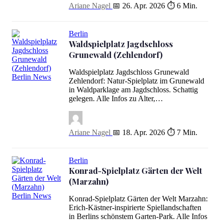
Ariane Nagel
📅 26. Apr. 2026
⏱ 6 Min.
Berlin
Waldspielplatz Jagdschloss
Grunewald (Zehlendorf)
Waldspielplatz Jagdschloss Grunewald
Zehlendorf: Natur-Spielplatz im Grunewald
Waldspielplatz Jagdschloss Grunewald (Zehlendorf)
in Waldparklage am Jagdschloss. Schattig
gelegen. Alle Infos zu Alter,…
Ariane Nagel
📅 18. Apr. 2026
⏱ 7 Min.
Berlin
Konrad-Spielplatz Gärten der Welt
(Marzahn)
Konrad-Spielplatz Gärten der Welt Marzahn:
Konrad-Spielplatz Gärten der Welt (Marzahn)
Erich-Kästner-inspirierte Spiellandschaften
in Berlins schönstem Garten-Park. Alle Infos