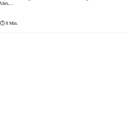
 Alter,…
⏱ 8 Min.