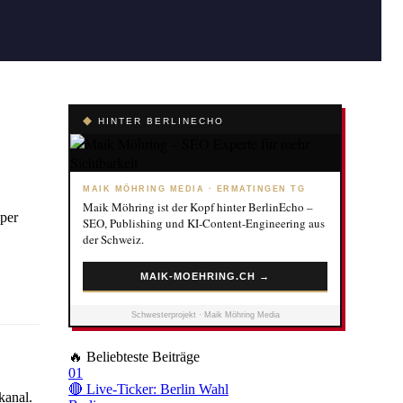
◆
HINTER BERLINECHO
MAIK MÖHRING MEDIA · ERMATINGEN TG
Maik Möhring ist der Kopf hinter BerlinEcho –
 per
SEO, Publishing und KI-Content-Engineering aus
der Schweiz.
MAIK-MOEHRING.CH →
Schwesterprojekt · Maik Möhring Media
🔥
Beliebteste Beiträge
01
🔴 Live-Ticker: Berlin Wahl
kanal.