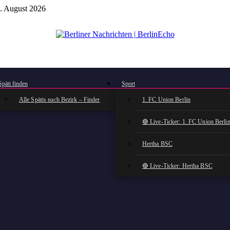
. August 2026
BerlinEcho – Zur Startseite
Späti finden
Sport
Alle Spätis nach Bezirk – Finder
1. FC Union Berlin
🔴 Live-Ticker: 1. FC Union Berli
Hertha BSC
🔴 Live-Ticker: Hertha BSC