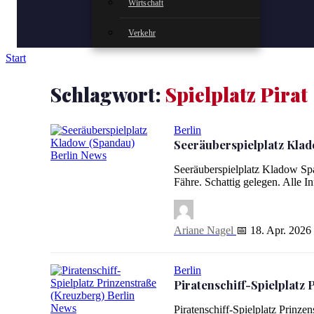
Wirtschaft
Verkehr
Start
Schlagwort:
Spielplatz Pirat
Berlin
Seeräuberspielplatz Kla
Seeräuberspielplatz Kladow (Spandau)
Seeräuberspielplatz Kladow Spa
Fähre. Schattig gelegen. Alle I
Ariane Nagel
📅 18. Apr. 2026
Berlin
Piratenschiff-Spielplatz
Piratenschiff-Spielplatz Prinz