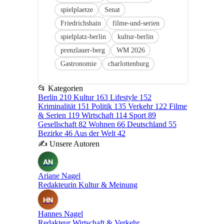
spielplaetze
Senat
Friedrichshain
filme-und-serien
spielplatz-berlin
kultur-berlin
prenzlauer-berg
WM 2026
Gastronomie
charlottenburg
📂
Kategorien
Berlin
210
Kultur
163
Lifestyle
152
Kriminalität
151
Politik
135
Verkehr
122
Filme
& Serien
119
Wirtschaft
114
Sport
89
Gesellschaft
82
Wohnen
66
Deutschland
55
Bezirke
46
Aus der Welt
42
✍
Unsere Autoren
AN
Ariane Nagel
Redakteurin Kultur & Meinung
HN
Hannes Nagel
Redakteur Wirtschaft & Verkehr