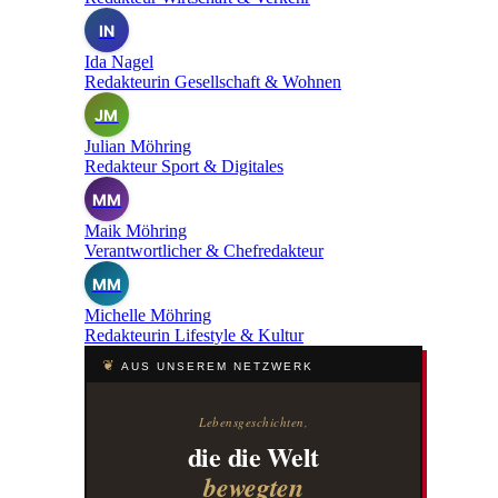
IN
Ida Nagel
Redakteurin Gesellschaft & Wohnen
JM
Julian Möhring
Redakteur Sport & Digitales
MM
Maik Möhring
Verantwortlicher & Chefredakteur
MM
Michelle Möhring
Redakteurin Lifestyle & Kultur
❦
AUS UNSEREM NETZWERK
Lebensgeschichten,
die die Welt
bewegten