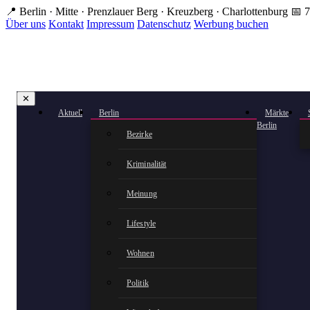
Zum
📍 Berlin · Mitte · Prenzlauer Berg · Kreuzberg · Charlottenburg
📅 7
Hauptinhalt
Über uns
Kontakt
Impressum
Datenschutz
Werbung buchen
springen
✕
Aktuell
Berlin
Märkte
Berlin
Bezirke
Kriminalität
Meinung
Lifestyle
Wohnen
Politik