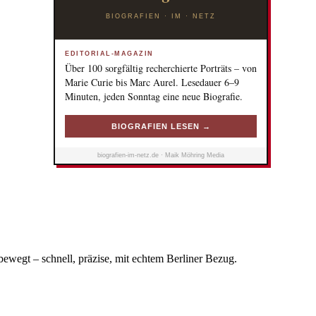
BIOGRAFIEN · IM · NETZ
EDITORIAL-MAGAZIN
Über 100 sorgfältig recherchierte Porträts – von
Marie Curie bis Marc Aurel. Lesedauer 6–9
Minuten, jeden Sonntag eine neue Biografie.
BIOGRAFIEN LESEN →
biografien-im-netz.de · Maik Möhring Media
bewegt – schnell, präzise, mit echtem Berliner Bezug.