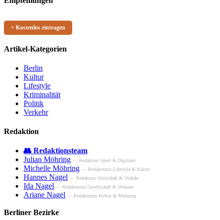
Empfehlungen
+ Kostenlos eintragen
Artikel-Kategorien
Berlin
Kultur
Lifestyle
Kriminalität
Politik
Verkehr
Redaktion
👥 Redaktionsteam
Julian Möhring
— Redakteur Sport & Digitales
Michelle Möhring
— Redakteurin Lifestyle & Kultur
Hannes Nagel
— Redakteur Wirtschaft & Verkehr
Ida Nagel
— Redakteurin Gesellschaft & Wohnen
Ariane Nagel
— Redakteurin Kultur & Meinung
Berliner Bezirke