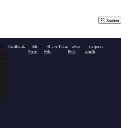
Suchen
Gesellschaft
Alle
🔴 Live-Ticker:
Wetter
Spritpreise
Events
Wahl
Berlin
aktuelle
n