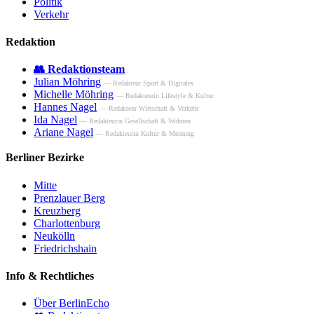
Politik
Verkehr
Redaktion
👥 Redaktionsteam
Julian Möhring
— Redakteur Sport & Digitales
Michelle Möhring
— Redakteurin Lifestyle & Kultur
Hannes Nagel
— Redakteur Wirtschaft & Verkehr
Ida Nagel
— Redakteurin Gesellschaft & Wohnen
Ariane Nagel
— Redakteurin Kultur & Meinung
Berliner Bezirke
Mitte
Prenzlauer Berg
Kreuzberg
Charlottenburg
Neukölln
Friedrichshain
Info & Rechtliches
Über BerlinEcho