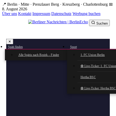
Zum
📍 Berlin · Mitte · Prenzlauer Berg · Kreuzberg · Charlottenburg
📅
Hauptinhalt
8. August 2026
springen
Über uns
Kontakt
Impressum
Datenschutz
Werbung buchen
Suchen
BerlinEcho – Zur Startseite
✕
rkte
Späti finden
Sport
n
Alle Spätis nach Bezirk – Finder
1. FC Union Berlin
🔴 Live-Ticker: 1. FC Union
Hertha BSC
🔴 Live-Ticker: Hertha BSC