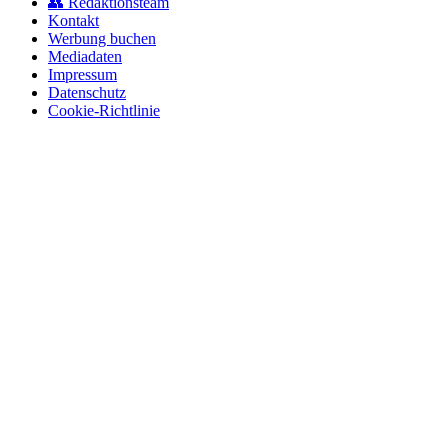
👥 Redaktionsteam
Kontakt
Werbung buchen
Mediadaten
Impressum
Datenschutz
Cookie-Richtlinie
© 2026 BerlinEcho · Maik Möhring Media
Impressum
Datenschutz
Kontakt
Über BerlinEcho