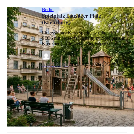
Berlin
Spielplatz Lausitzer Platz
(Kreuzberg)
Eingezäunter Kiez-Spielplatz mitten im
SO36 mit grossem Kletterturm. Spielplatz in
Kreuzberg. Alle Details bei BerlinEcho.
Ariane Nagel
📅 18. Apr. 2026
⏱ 5 Min.
Spielplatz Lausitzer Platz (Kreuzberg)