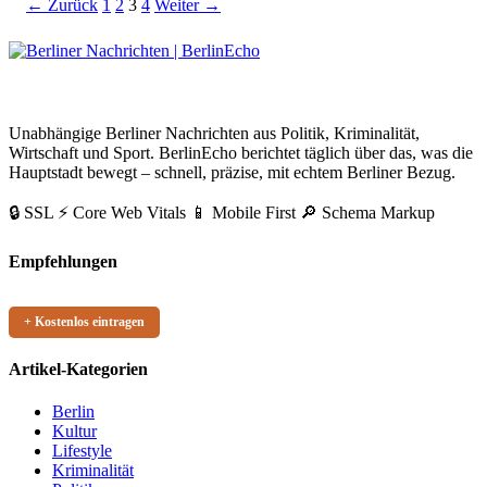
Seitennummerierung
Link
Link
Link
← Zurück
1
2
3
4
Weiter →
der
Beiträge
BerlinEcho – Zur Startseite
Unabhängige Berliner Nachrichten aus Politik, Kriminalität,
Wirtschaft und Sport. BerlinEcho berichtet täglich über das, was die
Hauptstadt bewegt – schnell, präzise, mit echtem Berliner Bezug.
🔒 SSL
⚡ Core Web Vitals
📱 Mobile First
🔎 Schema Markup
Empfehlungen
+ Kostenlos eintragen
Artikel-Kategorien
Berlin
Kultur
Lifestyle
Kriminalität