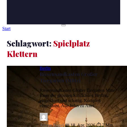
Start
Schlagwort:
Spielplatz
Klettern
Berlin
Riesensandkasten Großer
Tiergarten (Mitte)
Riesensandkasten Großer Tiergarten Mitte:
Einer der grössten Sandkästen Berlins,
eingezäunt und schattig. Komplett
eingezäunt. Alle Infos zu Alter,…
Ariane Nagel
📅 18. Apr. 2026
⏱ 7 Min.