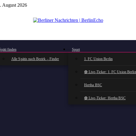
. August 2026
BerlinEcho – Zur Startseite
Späti finden
Sport
Alle Spätis nach Bezirk – Finder
1. FC Union Berlin
🔴 Live-Ticker: 1. FC Union Berli
Hertha BSC
🔴 Live-Ticker: Hertha BSC