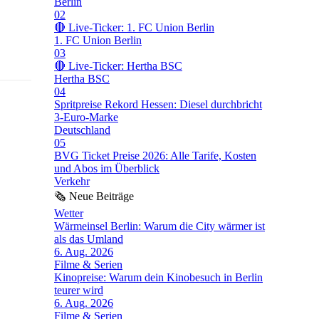
Berlin
02
🔴 Live-Ticker: 1. FC Union Berlin
1. FC Union Berlin
03
🔴 Live-Ticker: Hertha BSC
Hertha BSC
04
Spritpreise Rekord Hessen: Diesel durchbricht
3-Euro-Marke
Deutschland
05
BVG Ticket Preise 2026: Alle Tarife, Kosten
und Abos im Überblick
Verkehr
🗞
Neue Beiträge
Wetter
Wärmeinsel Berlin: Warum die City wärmer ist
als das Umland
6. Aug. 2026
Filme & Serien
Kinopreise: Warum dein Kinobesuch in Berlin
teurer wird
6. Aug. 2026
Filme & Serien