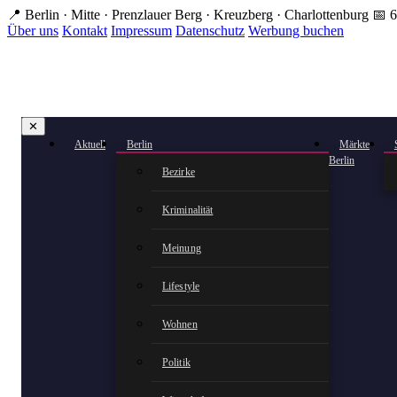
Zum
📍 Berlin · Mitte · Prenzlauer Berg · Kreuzberg · Charlottenburg
📅 6
Hauptinhalt
Über uns
Kontakt
Impressum
Datenschutz
Werbung buchen
springen
✕
Aktuell
Berlin
Märkte
Berlin
Bezirke
Kriminalität
Meinung
Lifestyle
Wohnen
Politik