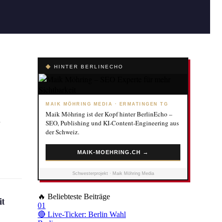
◆
HINTER BERLINECHO
MAIK MÖHRING MEDIA · ERMATINGEN TG
Maik Möhring ist der Kopf hinter BerlinEcho –
u
SEO, Publishing und KI-Content-Engineering aus
der Schweiz.
MAIK-MOEHRING.CH →
Schwesterprojekt · Maik Möhring Media
🔥
Beliebteste Beiträge
it
01
🔴 Live-Ticker: Berlin Wahl