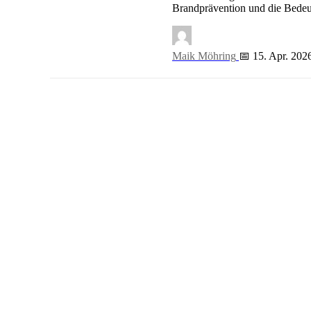
Brand in Schule Neukölln Heute: Keine aktuellen Meldunge
Brandprävention und die Bedeut
Maik Möhring
📅 15. Apr. 202