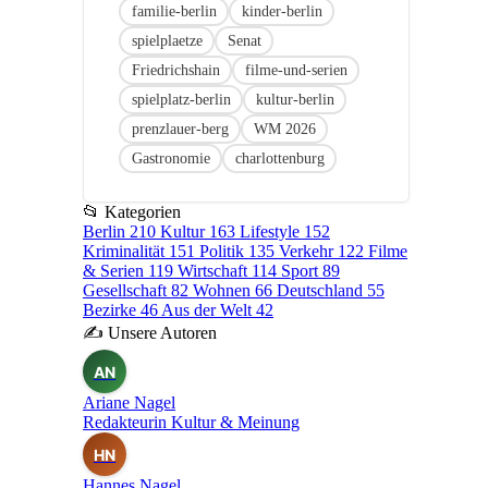
familie-berlin
kinder-berlin
spielplaetze
Senat
Friedrichshain
filme-und-serien
spielplatz-berlin
kultur-berlin
prenzlauer-berg
WM 2026
Gastronomie
charlottenburg
📂
Kategorien
Berlin
210
Kultur
163
Lifestyle
152
Kriminalität
151
Politik
135
Verkehr
122
Filme
& Serien
119
Wirtschaft
114
Sport
89
Gesellschaft
82
Wohnen
66
Deutschland
55
Bezirke
46
Aus der Welt
42
✍
Unsere Autoren
AN
Ariane Nagel
Redakteurin Kultur & Meinung
HN
Hannes Nagel