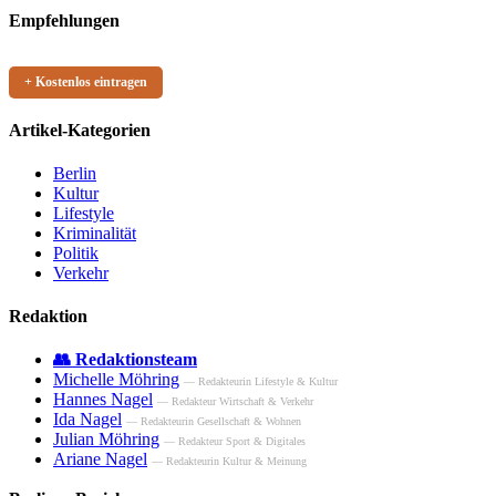
Empfehlungen
+ Kostenlos eintragen
Artikel-Kategorien
Berlin
Kultur
Lifestyle
Kriminalität
Politik
Verkehr
Redaktion
👥 Redaktionsteam
Michelle Möhring
— Redakteurin Lifestyle & Kultur
Hannes Nagel
— Redakteur Wirtschaft & Verkehr
Ida Nagel
— Redakteurin Gesellschaft & Wohnen
Julian Möhring
— Redakteur Sport & Digitales
Ariane Nagel
— Redakteurin Kultur & Meinung