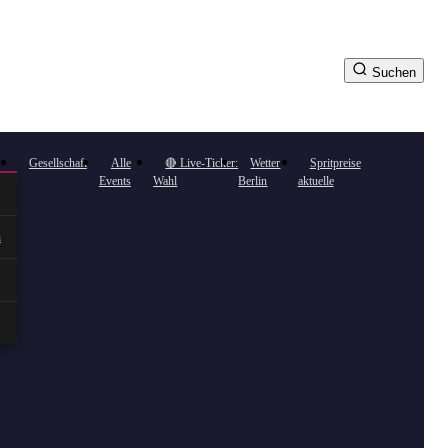
Suchen
Gesellschaft
Alle
🔴 Live-Ticker:
Wetter
Spritpreise
Events
Wahl
Berlin
aktuelle
n