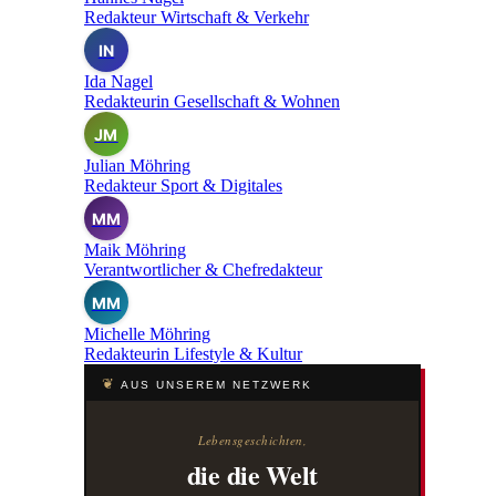
Redakteur Wirtschaft & Verkehr
IN
Ida Nagel
Redakteurin Gesellschaft & Wohnen
JM
Julian Möhring
Redakteur Sport & Digitales
MM
Maik Möhring
Verantwortlicher & Chefredakteur
MM
Michelle Möhring
Redakteurin Lifestyle & Kultur
❦
AUS UNSEREM NETZWERK
Lebensgeschichten,
die die Welt