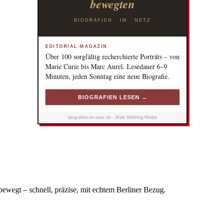
bewegten
BIOGRAFIEN · IM · NETZ
EDITORIAL-MAGAZIN
Über 100 sorgfältig recherchierte Porträts – von
Marie Curie bis Marc Aurel. Lesedauer 6–9
Minuten, jeden Sonntag eine neue Biografie.
BIOGRAFIEN LESEN →
biografien-im-netz.de · Maik Möhring Media
bewegt – schnell, präzise, mit echtem Berliner Bezug.