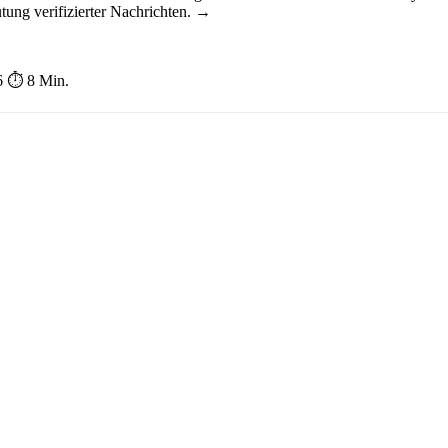
n – Fokus auf Sicherheit
ung verifizierter Nachrichten. →
6
⏱ 8 Min.