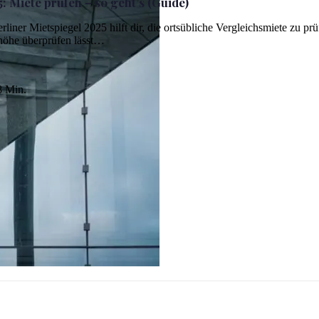
: Miete prüfen – so geht’s (Guide)
liner Mietspiegel 2025 hilft dir, die ortsübliche Vergleichsmiete zu prü
thöhe überprüfen lässt…
 Min.