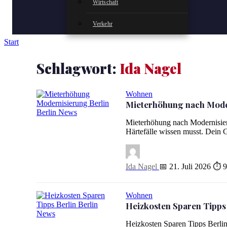
Wirtschaft
Verkehr
Start
Schlagwort:
Ida Nagel
Wohnen
Mieterhöhung nach Moder
Mieterhöhung nach Modernisierung in Berlin: Dein Guide 
Mieterhöhung nach Modernisier
Härtefälle wissen musst. Dein G
Ida Nagel
📅 21. Juli 2026
⏱ 9
Wohnen
Heizkosten Sparen Tipps 
Heizkosten Sparen Tipps Berlin: Dein Guide für den Winte
Heizkosten Sparen Tipps Berli