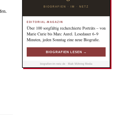
BIOGRAFIEN · IM · NETZ
fen.
EDITORIAL-MAGAZIN
Über 100 sorgfältig recherchierte Porträts – von
Marie Curie bis Marc Aurel. Lesedauer 6–9
Minuten, jeden Sonntag eine neue Biografie.
BIOGRAFIEN LESEN →
biografien-im-netz.de · Maik Möhring Media