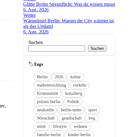
Glätte Berlin Streupflicht: Was du wissen musst
6. Aug. 2026
Wetter
Wärmeinsel Berlin: Warum die City wärmer ist
als das Umland
6. Aug. 2026
Suchen
Suchen
🏷
Link
Berlin
2026
kultur
stadtentwicklung
verkehr
Kriminalität
kreuzberg
polizei-berlin
Politik
re,
neukoelln
berlin-mitte
sport
Wirtschaft
gesellschaft
bvg
mitte
lifestyle
wohnen
familie-berlin
kinder-berlin