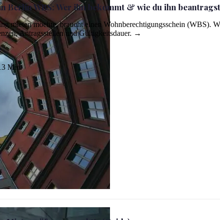
 Berlin WBS: Wer ihn bekommt & wie du ihn beantrags
ung mieten möchte, braucht einen Wohnberechtigungsschein (WBS). W
nzen, Antragsstellen und Gültigkeitsdauer. →
3 Min.
 wie du ihn beantragst