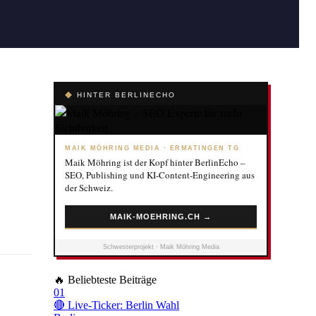
◆
HINTER BERLINECHO
MAIK MÖHRING MEDIA · ERMATINGEN TG
Maik Möhring ist der Kopf hinter BerlinEcho –
SEO, Publishing und KI-Content-Engineering aus
der Schweiz.
MAIK-MOEHRING.CH →
Schwesterprojekt · Maik Möhring Media
🔥
Beliebteste Beiträge
01
🔴 Live-Ticker: Berlin Wahl