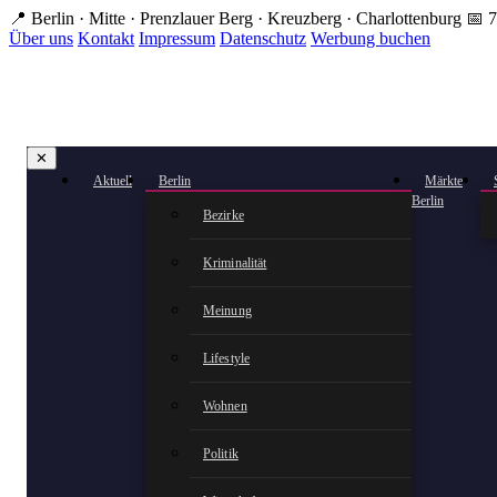
Zum
📍 Berlin · Mitte · Prenzlauer Berg · Kreuzberg · Charlottenburg
📅 7
Hauptinhalt
Über uns
Kontakt
Impressum
Datenschutz
Werbung buchen
springen
✕
Aktuell
Berlin
Märkte
Berlin
Bezirke
Kriminalität
Meinung
Lifestyle
Wohnen
Politik