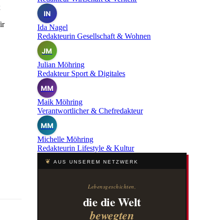
t
IN
ir
Ida Nagel
Redakteurin Gesellschaft & Wohnen
JM
Julian Möhring
Redakteur Sport & Digitales
MM
Maik Möhring
Verantwortlicher & Chefredakteur
MM
Michelle Möhring
Redakteurin Lifestyle & Kultur
❦
AUS UNSEREM NETZWERK
Lebensgeschichten,
die die Welt
bewegten