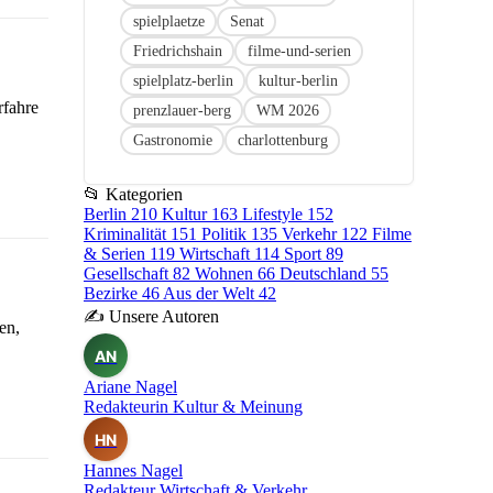
spielplaetze
Senat
Friedrichshain
filme-und-serien
spielplatz-berlin
kultur-berlin
rfahre
prenzlauer-berg
WM 2026
Gastronomie
charlottenburg
📂
Kategorien
Berlin
210
Kultur
163
Lifestyle
152
Kriminalität
151
Politik
135
Verkehr
122
Filme
& Serien
119
Wirtschaft
114
Sport
89
Gesellschaft
82
Wohnen
66
Deutschland
55
Bezirke
46
Aus der Welt
42
✍
Unsere Autoren
en,
AN
Ariane Nagel
Redakteurin Kultur & Meinung
HN
Hannes Nagel
Redakteur Wirtschaft & Verkehr