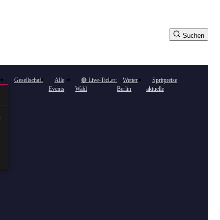
Suchen
Gesellschaft
Alle
🔴 Live-Ticker:
Wetter
Spritpreise
Events
Wahl
Berlin
aktuelle
n