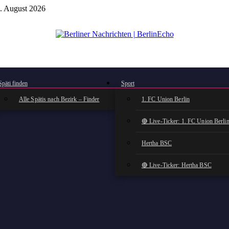
. August 2026
BerlinEcho – Zur Startseite
Späti finden
Sport
Alle Spätis nach Bezirk – Finder
1. FC Union Berlin
🔴 Live-Ticker: 1. FC Union Berli
Hertha BSC
🔴 Live-Ticker: Hertha BSC