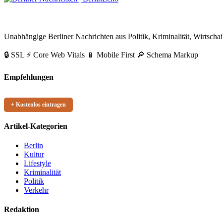
Beiträge
BerlinEcho – Zur Startseite
Unabhängige Berliner Nachrichten aus Politik, Kriminalität, Wirtschaf
🔒 SSL
⚡ Core Web Vitals
📱 Mobile First
🔎 Schema Markup
Empfehlungen
+ Kostenlos eintragen
Artikel-Kategorien
Berlin
Kultur
Lifestyle
Kriminalität
Politik
Verkehr
Redaktion