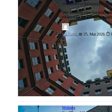
Wohnberechtigungsschein
Wer in Berlin eine Sozialwohn
erklären dir die Einkommensgre
Ida Nagel
📅 25. Mai 2026
⏱ 1
Wohnberechtigungsschein Berlin WBS: Wer ihn bekommt &
Wohnen