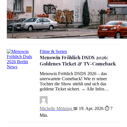
Tatort Heute Um 20:15: „Innere Angelegenheiten“ Kritik & Cast
Filme & Serien
Menowin Fröhlich DSDS 2026:
Goldenes Ticket & TV-Comeback
Menowin Fröhlich DSDS 2026: Goldenes Ticket & TV-Comeback
Menowin Fröhlich DSDS 2026 – das
unerwartete Comeback! Wie er seiner
Tochter die Show stiehlt und sich das
goldene Ticket sichert. → Alle Infos…
Michelle Möhring
📅 19. Apr. 2026
⏱ 7
Min.