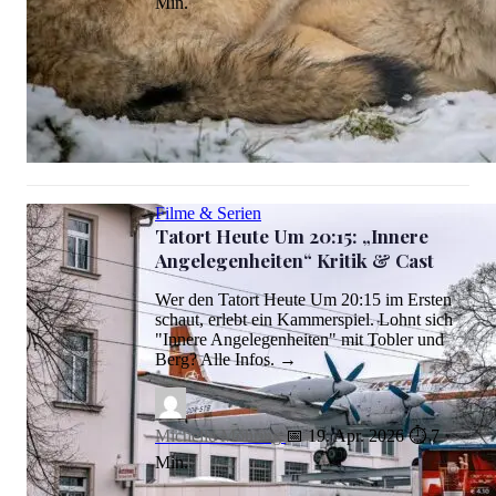
Min.
Der Wolf im Alten Land ARD Mediathek 2026: ZDF-Sendetermine
Filme & Serien
Tatort Heute Um 20:15: „Innere
Angelegenheiten“ Kritik & Cast
Wer den Tatort Heute Um 20:15 im Ersten
schaut, erlebt ein Kammerspiel. Lohnt sich
"Innere Angelegenheiten" mit Tobler und
Berg? Alle Infos. →
Michelle Möhring
📅 19. Apr. 2026
⏱ 7
Min.