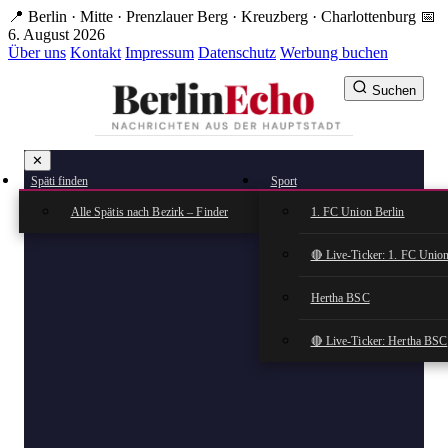
Zum
📍 Berlin · Mitte · Prenzlauer Berg · Kreuzberg · Charlottenburg
📅
Hauptinhalt
6. August 2026
springen
Über uns
Kontakt
Impressum
Datenschutz
Werbung buchen
Suchen
BerlinEcho – Zur Startseite
✕
rkte
Späti finden
Sport
n
Alle Spätis nach Bezirk – Finder
1. FC Union Berlin
🔴 Live-Ticker: 1. FC Union
Hertha BSC
🔴 Live-Ticker: Hertha BSC