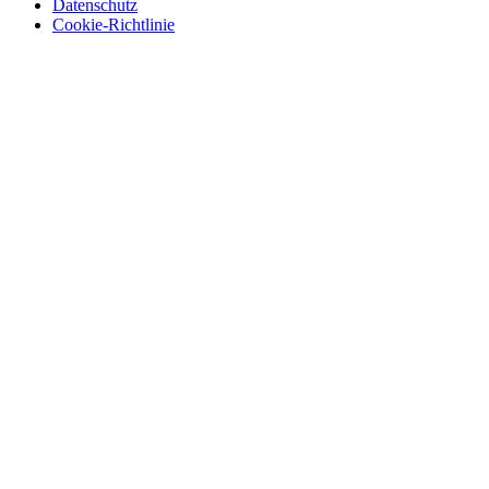
Datenschutz
Cookie-Richtlinie
© 2026 BerlinEcho · Maik Möhring Media
Impressum
Datenschutz
Kontakt
Über BerlinEcho