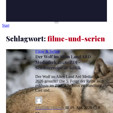
Start
Schlagwort:
filme-und-serien
Filme & Serien
Der Wolf im Alten Land ARD
Mediathek 2026: ZDF-
Sendetermine & Kritik
Der Wolf im Alten Land Ard Mediathek
2026 gesucht? Die 5. Folge der Reihe läuft
exklusiv im ZDF. Alle Infos zu Handlung,
Cast und…
Michelle Möhring
📅 19. Apr. 2026
⏱ 8