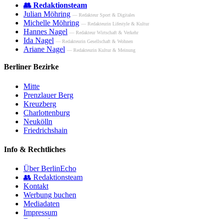
👥 Redaktionsteam
Julian Möhring
— Redakteur Sport & Digitales
Michelle Möhring
— Redakteurin Lifestyle & Kultur
Hannes Nagel
— Redakteur Wirtschaft & Verkehr
Ida Nagel
— Redakteurin Gesellschaft & Wohnen
Ariane Nagel
— Redakteurin Kultur & Meinung
Berliner Bezirke
Mitte
Prenzlauer Berg
Kreuzberg
Charlottenburg
Neukölln
Friedrichshain
Info & Rechtliches
Über BerlinEcho
👥 Redaktionsteam
Kontakt
Werbung buchen
Mediadaten
Impressum