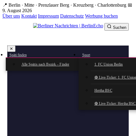
Zum
📍 Berlin · Mitte · Prenzlauer Berg · Kreuzberg · Charlottenburg
📅
Hauptinhalt
9. August 2026
springen
Über uns
Kontakt
Impressum
Datenschutz
Werbung buchen
Suchen
BerlinEcho – Zur Startseite
✕
rkte
Späti finden
Sport
n
Alle Spätis nach Bezirk – Finder
1. FC Union Berlin
🔴 Live-Ticker: 1. FC Union
Hertha BSC
🔴 Live-Ticker: Hertha BSC