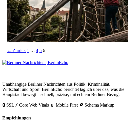
Spielplätze Berlin: Die 80 besten Spielplätze 2026
Seitennummerierung
Link
Link
Link
← Zurück
1
…
4
5
6
der
Beiträge
BerlinEcho – Zur Startseite
Unabhängige Berliner Nachrichten aus Politik, Kriminalität,
Wirtschaft und Sport. BerlinEcho berichtet täglich über das, was die
Hauptstadt bewegt – schnell, präzise, mit echtem Berliner Bezug.
🔒 SSL
⚡ Core Web Vitals
📱 Mobile First
🔎 Schema Markup
Empfehlungen