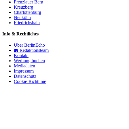
Prenzlauer Berg
Kreuzberg
Charlottenburg
Neukölln
Friedrichshain
Info & Rechtliches
Über BerlinEcho
👥 Redaktionsteam
Kontakt
Werbung buchen
Mediadaten
Impressum
Datenschutz
Cookie-Richtlinie
© 2026 BerlinEcho · Maik Möhring Media
Impressum
Datenschutz
Kontakt
Über BerlinEcho