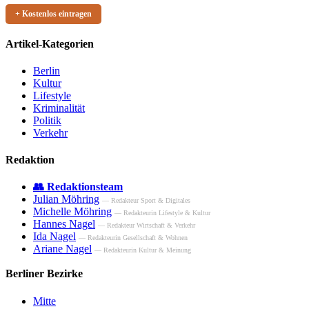
+ Kostenlos eintragen
Artikel-Kategorien
Berlin
Kultur
Lifestyle
Kriminalität
Politik
Verkehr
Redaktion
👥 Redaktionsteam
Julian Möhring
— Redakteur Sport & Digitales
Michelle Möhring
— Redakteurin Lifestyle & Kultur
Hannes Nagel
— Redakteur Wirtschaft & Verkehr
Ida Nagel
— Redakteurin Gesellschaft & Wohnen
Ariane Nagel
— Redakteurin Kultur & Meinung
Berliner Bezirke
Mitte