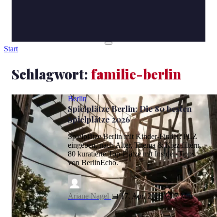
Start
Schlagwort:
familie-berlin
Berlin
Spielplätze Berlin: Die 80 besten
Spielplätze 2026
Spielplätze Berlin mit Kinder-Finder: PLZ
eingeben, nach Alter, Thema & Kiez filtern.
80 kuratierte Top-Plätze mit Insider-Tipps
von BerlinEcho.
Ariane Nagel
📅 17. Apr. 2026
⏱ 7 Min.