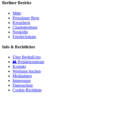
Berliner Bezirke
Mitte
Prenzlauer Berg
Kreuzberg
Charlottenburg
Neukölln
Friedrichshain
Info & Rechtliches
Über BerlinEcho
👥 Redaktionsteam
Kontakt
Werbung buchen
Mediadaten
Impressum
Datenschutz
Cookie-Richtlinie
© 2026 BerlinEcho · Maik Möhring Media
Impressum
Datenschutz
Kontakt
Über BerlinEcho