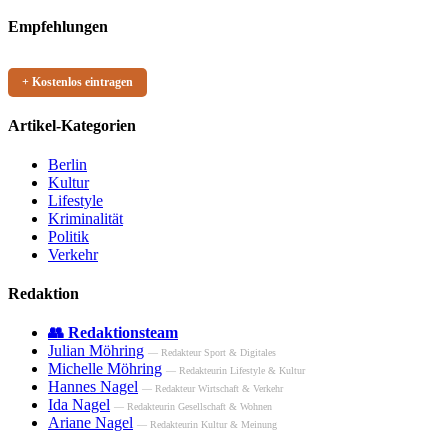
Empfehlungen
+ Kostenlos eintragen
Artikel-Kategorien
Berlin
Kultur
Lifestyle
Kriminalität
Politik
Verkehr
Redaktion
👥 Redaktionsteam
Julian Möhring
— Redakteur Sport & Digitales
Michelle Möhring
— Redakteurin Lifestyle & Kultur
Hannes Nagel
— Redakteur Wirtschaft & Verkehr
Ida Nagel
— Redakteurin Gesellschaft & Wohnen
Ariane Nagel
— Redakteurin Kultur & Meinung