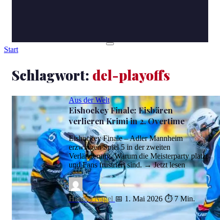
Start
Schlagwort:
del-playoffs
Aus der Welt
Eishockey Finale: Eisbären
verlieren Krimi in 2. Overtime
Eishockey Finale – Adler Mannheim
erzwingen Spiel 5 in der zweiten
Verlängerung. Warum die Meisterparty platzt
und Fans frustriert sind. → Jetzt lesen
Hannes Nagel
📅 1. Mai 2026
⏱ 7 Min.