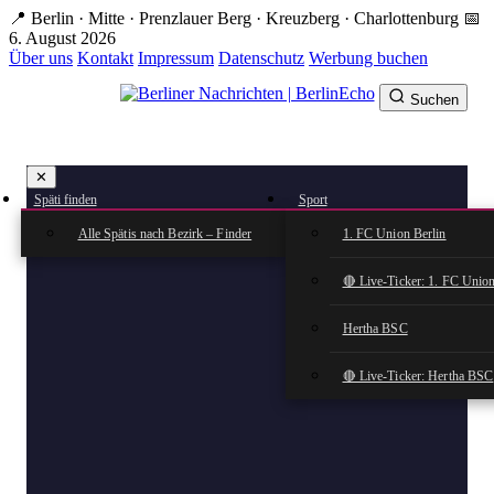
Zum
📍 Berlin · Mitte · Prenzlauer Berg · Kreuzberg · Charlottenburg
📅
Hauptinhalt
6. August 2026
springen
Über uns
Kontakt
Impressum
Datenschutz
Werbung buchen
Suchen
BerlinEcho – Zur Startseite
✕
rkte
Späti finden
Sport
n
Alle Spätis nach Bezirk – Finder
1. FC Union Berlin
🔴 Live-Ticker: 1. FC Union
Hertha BSC
🔴 Live-Ticker: Hertha BSC