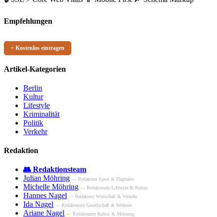
Empfehlungen
+ Kostenlos eintragen
Artikel-Kategorien
Berlin
Kultur
Lifestyle
Kriminalität
Politik
Verkehr
Redaktion
👥 Redaktionsteam
Julian Möhring
— Redakteur Sport & Digitales
Michelle Möhring
— Redakteurin Lifestyle & Kultur
Hannes Nagel
— Redakteur Wirtschaft & Verkehr
Ida Nagel
— Redakteurin Gesellschaft & Wohnen
Ariane Nagel
— Redakteurin Kultur & Meinung