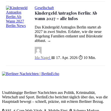
Gesellschaft
Kindergeld Antraglos Berlin: Ab
wann 2027 – alle Infos
Das Kindergeld Antraglos Berlin startet ab
Kindergeld Antraglos Berlin: Ab wann 2027 – alle Infos
2027 in zwei Stufen. Erfahre, wie die neue
Regelung Familien entlastet und Bürokratie
abbaut. →
Ida Nagel
📅 17. Apr. 2026
⏱ 10 Min.
BerlinEcho – Zur Startseite
Unabhängige Berliner Nachrichten aus Politik, Kriminalität,
Wirtschaft und Sport. BerlinEcho berichtet täglich über das, was die
Hauptstadt bewegt – schnell, präzise, mit echtem Berliner Bezug.
🔒 SSL
⚡ Core Web Vitals
📱 Mobile First
🔎 Schema Markup