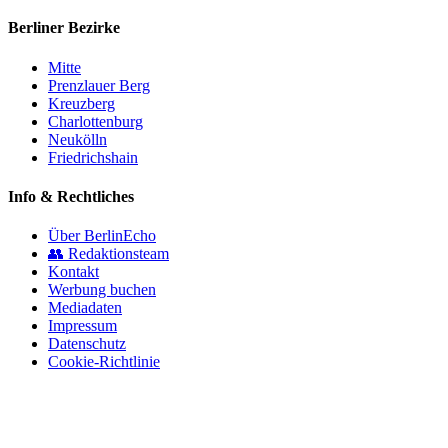
Berliner Bezirke
Mitte
Prenzlauer Berg
Kreuzberg
Charlottenburg
Neukölln
Friedrichshain
Info & Rechtliches
Über BerlinEcho
👥 Redaktionsteam
Kontakt
Werbung buchen
Mediadaten
Impressum
Datenschutz
Cookie-Richtlinie
© 2026 BerlinEcho · Maik Möhring Media
Impressum
Datenschutz
Kontakt
Über BerlinEcho