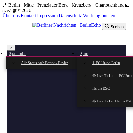
Zum
📍 Berlin · Mitte · Prenzlauer Berg · Kreuzberg · Charlottenburg
📅
Hauptinhalt
8. August 2026
springen
Über uns
Kontakt
Impressum
Datenschutz
Werbung buchen
Suchen
BerlinEcho – Zur Startseite
✕
rkte
Späti finden
Sport
n
Alle Spätis nach Bezirk – Finder
1. FC Union Berlin
🔴 Live-Ticker: 1. FC Union
Hertha BSC
🔴 Live-Ticker: Hertha BSC