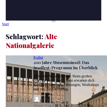
Start
Schlagwort:
Alte
Nationalgalerie
Kultur
200 Jahre Museumsinsel: Das
Inselfest-Programm im Überblick
200 Jahre Museumsinsel: Beim großen
Inselfest am 6. und 7. Juni erwarten dich
Konzerte, über 100 Führungen, Workshops
und ein Demokratietag.
Ariane Nagel
📅 6. Juni 2026
⏱ 6 Min.