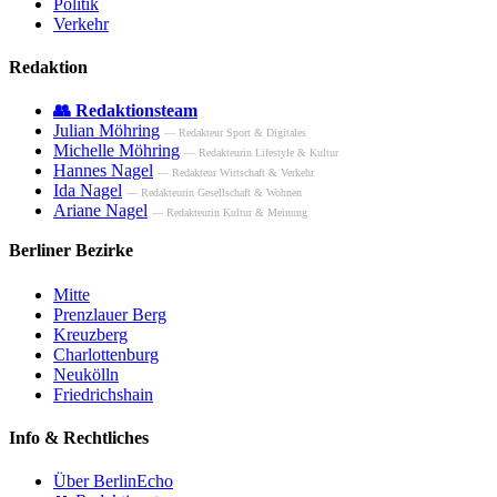
Politik
Verkehr
Redaktion
👥 Redaktionsteam
Julian Möhring
— Redakteur Sport & Digitales
Michelle Möhring
— Redakteurin Lifestyle & Kultur
Hannes Nagel
— Redakteur Wirtschaft & Verkehr
Ida Nagel
— Redakteurin Gesellschaft & Wohnen
Ariane Nagel
— Redakteurin Kultur & Meinung
Berliner Bezirke
Mitte
Prenzlauer Berg
Kreuzberg
Charlottenburg
Neukölln
Friedrichshain
Info & Rechtliches
Über BerlinEcho