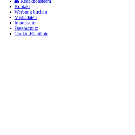
👥 Redaktionsteam
Kontakt
Werbung buchen
Mediadaten
Impressum
Datenschutz
Cookie-Richtlinie
© 2026 BerlinEcho · Maik Möhring Media
Impressum
Datenschutz
Kontakt
Über BerlinEcho