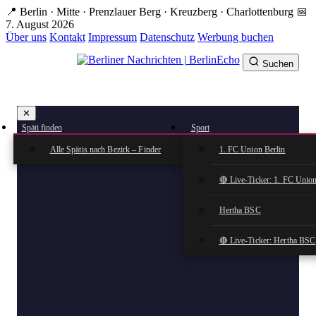
Zum
📍 Berlin · Mitte · Prenzlauer Berg · Kreuzberg · Charlottenburg
📅
Hauptinhalt
7. August 2026
springen
Über uns
Kontakt
Impressum
Datenschutz
Werbung buchen
Suchen
BerlinEcho – Zur Startseite
✕
rkte
Späti finden
Sport
n
Alle Spätis nach Bezirk – Finder
1. FC Union Berlin
🔴 Live-Ticker: 1. FC Union
Hertha BSC
🔴 Live-Ticker: Hertha BSC