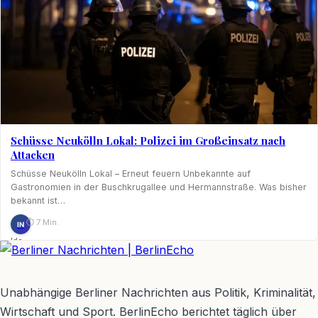
Schüsse Neukölln Lokal: Polizei im Großeinsatz nach
Attacken
Schüsse Neukölln Lokal – Erneut feuern Unbekannte auf
Gastronomien in der Buschkrugallee und Hermannstraße. Was bisher
bekannt ist…
⏱ 7 Min.
IN
Ida
Nagel
BerlinEcho – Zur Startseite
Unabhängige Berliner Nachrichten aus Politik, Kriminalität,
Wirtschaft und Sport. BerlinEcho berichtet täglich über