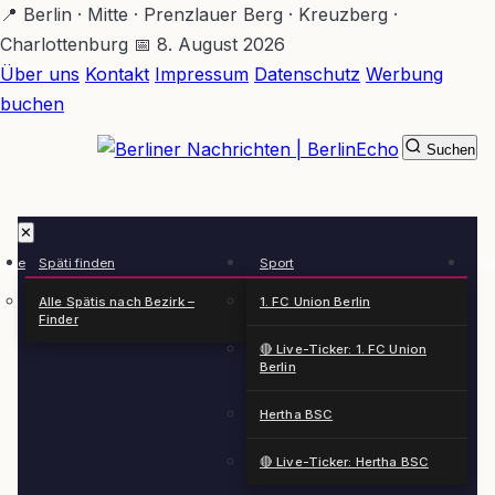
Zum
📍 Berlin · Mitte · Prenzlauer Berg · Kreuzberg ·
Hauptinhalt
Charlottenburg
📅 8. August 2026
springen
Über uns
Kontakt
Impressum
Datenschutz
Werbung
buchen
Suchen
BerlinEcho – Zur Startseite
✕
rkte
Späti finden
Sport
Ge
n
Alle Spätis nach Bezirk –
1. FC Union Berlin
Finder
🔴 Live-Ticker: 1. FC Union
Berlin
Hertha BSC
🔴 Live-Ticker: Hertha BSC