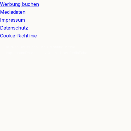
Werbung buchen
Mediadaten
Impressum
Datenschutz
Cookie-Richtlinie
© 2026 BerlinEcho · Maik Möhring Media
Impressum
Datenschutz
Kontakt
Über BerlinEcho