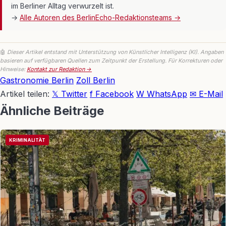
im Berliner Alltag verwurzelt ist.
→
Alle Autoren des BerlinEcho-Redaktionsteams →
🤖
Dieser Artikel entstand mit Unterstützung von Künstlicher Intelligenz (KI). Angaben
basieren auf verfügbaren Quellen zum Zeitpunkt der Erstellung. Für Korrekturen oder
Hinweise:
Kontakt zur Redaktion →
Gastronomie Berlin
Zoll Berlin
Artikel teilen:
𝕏 Twitter
f Facebook
W WhatsApp
✉ E-Mail
Ähnliche Beiträge
KRIMINALITÄT