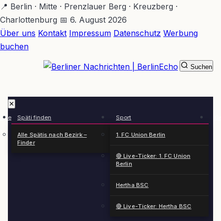
Zum
📍 Berlin · Mitte · Prenzlauer Berg · Kreuzberg ·
Hauptinhalt
Charlottenburg
📅 6. August 2026
springen
Über uns
Kontakt
Impressum
Datenschutz
Werbung
buchen
Suchen
BerlinEcho – Zur Startseite
✕
rkte
Späti finden
Sport
Ge
n
Alle Spätis nach Bezirk –
1. FC Union Berlin
Finder
🔴 Live-Ticker: 1. FC Union
Berlin
Hertha BSC
🔴 Live-Ticker: Hertha BSC