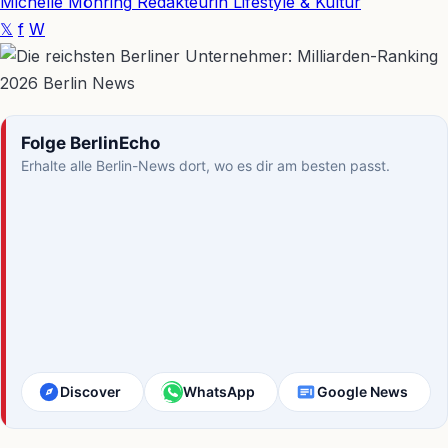
Michelle Möhring
Redakteurin Lifestyle & Kultur
𝕏
f
W
Folge BerlinEcho
Erhalte alle Berlin-News dort, wo es dir am besten passt.
Discover
WhatsApp
Google News