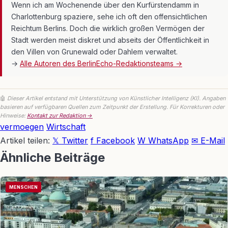
Wenn ich am Wochenende über den Kurfürstendamm in
Charlottenburg spaziere, sehe ich oft den offensichtlichen
Reichtum Berlins. Doch die wirklich großen Vermögen der
Stadt werden meist diskret und abseits der Öffentlichkeit in
den Villen von Grunewald oder Dahlem verwaltet.
→
Alle Autoren des BerlinEcho-Redaktionsteams →
🤖
Dieser Artikel entstand mit Unterstützung von Künstlicher Intelligenz (KI). Angaben
basieren auf verfügbaren Quellen zum Zeitpunkt der Erstellung. Für Korrekturen oder
Hinweise:
Kontakt zur Redaktion →
vermoegen
Wirtschaft
Artikel teilen:
𝕏 Twitter
f Facebook
W WhatsApp
✉ E-Mail
Ähnliche Beiträge
MENSCHEN