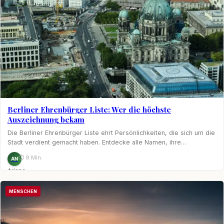
Berliner Ehrenbürger Liste: Wer die höchste
Auszeichnung bekam
Die Berliner Ehrenbürger Liste ehrt Persönlichkeiten, die sich um die
Stadt verdient gemacht haben. Entdecke alle Namen, ihre…
⏱ 9 Min.
AN
Ariane
Nagel
MENSCHEN