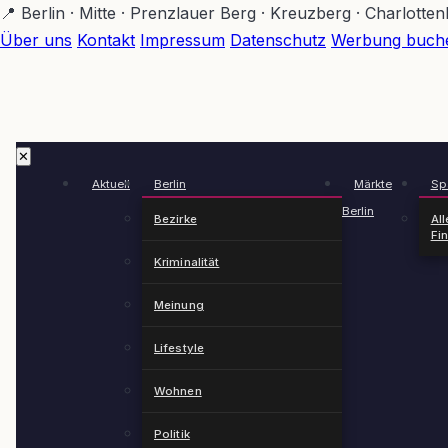
Zum
📍 Berlin · Mitte · Prenzlauer Berg · Kreuzberg · Charlotte
Hauptinhalt
Über uns
Kontakt
Impressum
Datenschutz
Werbung buch
springen
✕
Aktuell
Berlin
Märkte
Spä
Berlin
Bezirke
All
Fi
Kriminalität
Meinung
Lifestyle
Wohnen
Politik