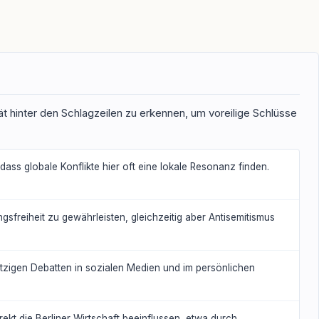
tät hinter den Schlagzeilen zu erkennen, um voreilige Schlüsse
ass globale Konflikte hier oft eine lokale Resonanz finden.
sfreiheit zu gewährleisten, gleichzeitig aber Antisemitismus
u hitzigen Debatten in sozialen Medien und im persönlichen
direkt die Berliner Wirtschaft beeinflussen, etwa durch