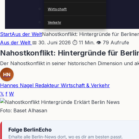
Wirtschaft
Verkehr
Start
Aus der Welt
Nahostkonflikt: Hintergründe für Berliner
Aus der Welt
📅 30. Juni 2026
⏱ 11 Min.
👁 79 Aufrufe
Nahostkonflikt: Hintergründe für Berli
Der Nahostkonflikt in seiner historischen Dimension und a
HN
Hannes Nagel
Redakteur Wirtschaft & Verkehr
𝕏
f
W
Foto: Baset Alhasan
Folge BerlinEcho
Erhalte alle Berlin-News dort, wo es dir am besten passt.