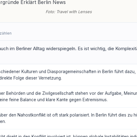
Foto: Travel with Lenses
rzählen
uch im Berliner Alltag widerspiegeln. Es ist wichtig, die Komplexi
hiedener Kulturen und Diasporagemeinschaften in Berlin führt dazu, d
irekte Folge dieser Vernetzung.
ner Behörden und die Zivilgesellschaft stehen vor der Aufgabe, Meinung
ine feine Balance und klare Kante gegen Extremismus.
ber den Nahostkonflikt ist oft stark polarisiert. In Berlin führt dies z
en.
t direkt in den Konflikt involviert ist, können globale Instabilitäten in