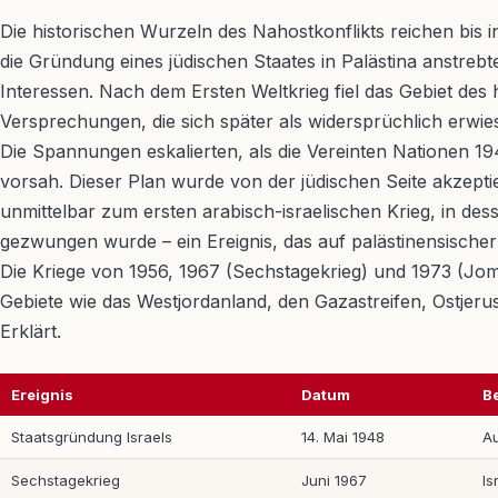
Die historischen Wurzeln des Nahostkonflikts reichen bis
die Gründung eines jüdischen Staates in Palästina anstrebt
Interessen. Nach dem Ersten Weltkrieg fiel das Gebiet des
Versprechungen, die sich später als widersprüchlich erwie
Die Spannungen eskalierten, als die Vereinten Nationen 19
vorsah. Dieser Plan wurde von der jüdischen Seite akzeptie
unmittelbar zum ersten arabisch-israelischen Krieg, in des
gezwungen wurde – ein Ereignis, das auf palästinensischer
Die Kriege von 1956, 1967 (Sechstagekrieg) und 1973 (Jom-
Gebiete wie das Westjordanland, den Gazastreifen, Ostjeru
Erklärt.
Ereignis
Datum
B
Staatsgründung Israels
14. Mai 1948
Au
Sechstagekrieg
Juni 1967
Is