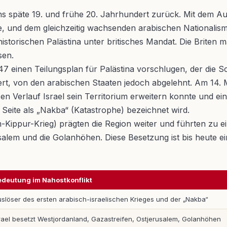
 ins späte 19. und frühe 20. Jahrhundert zurück. Mit dem 
e, und dem gleichzeitig wachsenden arabischen Nationalismus
 historischen Palästina unter britisches Mandat. Die Brit
sen.
47 einen Teilungsplan für Palästina vorschlugen, der die S
rt, von den arabischen Staaten jedoch abgelehnt. Am 14. Ma
sen Verlauf Israel sein Territorium erweitern konnte und ei
 Seite als „Nakba“ (Katastrophe) bezeichnet wird.
Kippur-Krieg) prägten die Region weiter und führten zu ei
salem und die Golanhöhen. Diese Besetzung ist bis heute ei
edeutung im Nahostkonflikt
slöser des ersten arabisch-israelischen Krieges und der „Nakba“
rael besetzt Westjordanland, Gazastreifen, Ostjerusalem, Golanhöhen