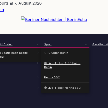
nburg
📅 7. August 2026
en
BerlinEcho – Zur Startseite
ti finden
Sport
Gesellschaf
e Spätis nach Bezirk –
1. FC Union Berlin
nder
🔴 Live-Ticker: 1. FC Union
Berlin
Hertha BSC
🔴 Live-Ticker: Hertha BSC