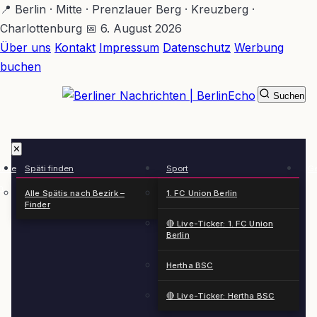
Zum
📍 Berlin · Mitte · Prenzlauer Berg · Kreuzberg ·
Hauptinhalt
Charlottenburg
📅 6. August 2026
springen
Über uns
Kontakt
Impressum
Datenschutz
Werbung
buchen
Suchen
BerlinEcho – Zur Startseite
✕
rkte
Späti finden
Sport
Ge
n
Alle Spätis nach Bezirk –
1. FC Union Berlin
Finder
🔴 Live-Ticker: 1. FC Union
Berlin
Hertha BSC
🔴 Live-Ticker: Hertha BSC