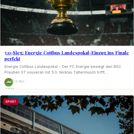
5:0-Sieg: Energie Cottbus Landespokal-Einzug ins Finale
perfekt
Energie Cottbus Landespokal – Der FC Energie besiegt den BSC
Preußen 07 souverän mit 5:0. Nicklas Tattermusch trifft…
⏱ 6 Min.
JM
Julian
Möhring
SPORT