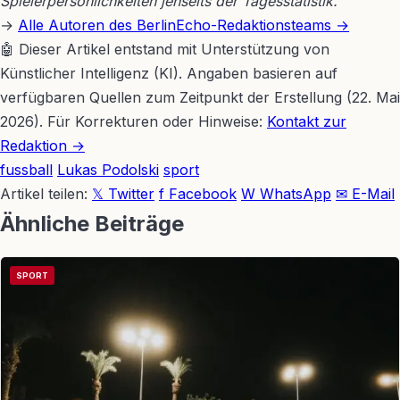
Spielerpersönlichkeiten jenseits der Tagesstatistik.
→
Alle Autoren des BerlinEcho-Redaktionsteams →
🤖 Dieser Artikel entstand mit Unterstützung von
Künstlicher Intelligenz (KI). Angaben basieren auf
verfügbaren Quellen zum Zeitpunkt der Erstellung (22. Mai
2026). Für Korrekturen oder Hinweise:
Kontakt zur
Redaktion →
fussball
Lukas Podolski
sport
Artikel teilen:
𝕏 Twitter
f Facebook
W WhatsApp
✉ E-Mail
Ähnliche Beiträge
SPORT