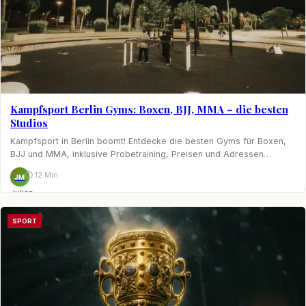
Kampfsport Berlin Gyms: Boxen, BJJ, MMA – die besten
Studios
Kampfsport in Berlin boomt! Entdecke die besten Gyms für Boxen,
BJJ und MMA, inklusive Probetraining, Preisen und Adressen…
⏱ 12 Min.
JM
Julian
Möhring
SPORT