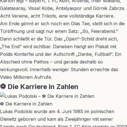
Karton legt – Bayern, 1. FC Köln, Arsenal, Inter Mailand,
Galatasaray, Vissel Kobe, Antalyaspor und Górnik Zabrze.
Acht Vereine, acht Trikots, eine vollständige Karriere.
Am Ende gönnt er sich noch ein Glas Tee, stellt sich in die
Türöffnung und sagt nur einen Satz: „So, Feierabend.“
Dann schließt er die Tür. Das „Open“-Schild dreht sich,
„The End“ wird sichtbar. Daneben hängt ein Plakat mit
Poldis Konterfei und der Aufschrift „Danke, Fußball“. Ein
Abschied ohne Pathos – und gerade deshalb so
wirkungsvoll. Innerhalb weniger Stunden erreichte das
Video Millionen Aufrufe.
⚽ Die Karriere in Zahlen
⚽ Die Karriere in Zahlen
Lukas Podolski wurde am 4. Juni 1985 im polnischen
Gleiwitz geboren und kam als Zweijähriger mit seiner
Familie nach Deutschland. Beim 1. FC Köln startete er 2003