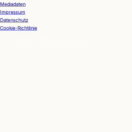
Mediadaten
Impressum
Datenschutz
Cookie-Richtlinie
© 2026 BerlinEcho · Maik Möhring Media
Impressum
Datenschutz
Kontakt
Über BerlinEcho