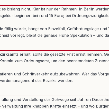
ibt es bislang nicht. Klar ist nur der Rahmen: In Berlin we
elder beginnen bei rund 15 Euro; bei Ordnungswidrigkeit
 fällig würde, hängt von Einzelfall, Gefährdungslage und V
cheid vorliegt, bleibt die genaue Höhe Spekulation – und d
rksamts erhält, sollte die gesetzte Frist ernst nehmen. Ge
 Kontakt zum Ordnungsamt, um den beanstandeten Zustand 
rafieren und Schriftverkehr aufzubewahren. Wer das Vorgeh
werdemanagement des Bezirks wenden.
Vermüllung und Verstellung der Gehwege seit Jahren Dauerth
eine Verwaltung ihre knappen Kräfte einsetzt – und wo Bür