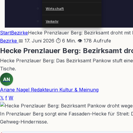
Wirtschaft
Verkehr
Start
Bezirke
Hecke Prenzlauer Berg: Bezirksamt droht mit
Bezirke
📅 17. Juni 2026
⏱ 6 Min.
👁 178 Aufrufe
Hecke Prenzlauer Berg: Bezirksamt dr
Hecke Prenzlauer Berg: Das Bezirksamt Pankow stuft eine
Tische.
AN
Ariane Nagel
Redakteurin Kultur & Meinung
𝕏
f
W
In Prenzlauer Berg sorgt eine Fassaden-Hecke für Streit:
Gehweg-Hindernisse.