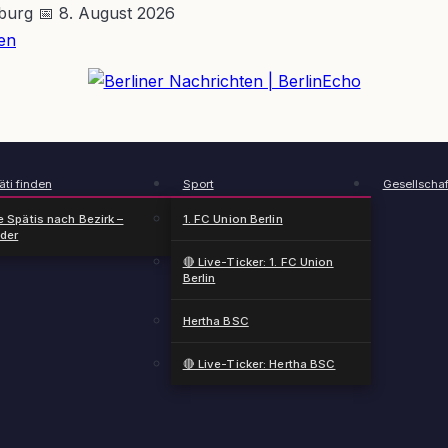
nburg
📅 8. August 2026
en
BerlinEcho – Zur Startseite
ti finden
Sport
Gesellschaf
e Spätis nach Bezirk –
1. FC Union Berlin
nder
🔴 Live-Ticker: 1. FC Union
Berlin
Hertha BSC
🔴 Live-Ticker: Hertha BSC