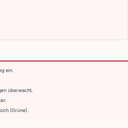
g ein.
gen überwacht.
er.
Koch (Grüne).