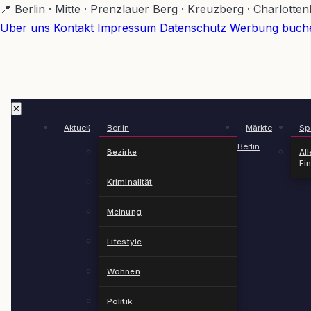
Zum
📍 Berlin · Mitte · Prenzlauer Berg · Kreuzberg · Charlotte
Hauptinhalt
Über uns
Kontakt
Impressum
Datenschutz
Werbung buch
springen
✕
Aktuell
Berlin
Märkte
Spä
Berlin
Bezirke
All
Fi
Kriminalität
Meinung
Lifestyle
Wohnen
Politik