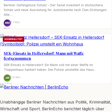
Berliner Gefängnisse Schutz – Der Senat investiert in stichsichere
Schals und neue Ausrüstung für Justizbeamte nach Clan-Drohungen.
Alle…
⏱ 7 Min.
MM
Maik
Möhring
KRIMINALITÄT
SEK-Einsatz in Hellersdorf: Mann mit Waffe
festgenommen
SEK-Einsatz in Hellersdorf: Ein Mann soll mit einer Waffe im
Treppenhaus hantiert haben. Die Polizei umstellte das Haus…
⏱ 6 Min.
JM
Julian
Möhring
BerlinEcho – Zur Startseite
Unabhängige Berliner Nachrichten aus Politik, Kriminalität,
Wirtschaft und Sport. BerlinEcho berichtet täglich über