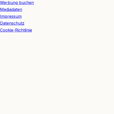
Werbung buchen
Mediadaten
Impressum
Datenschutz
Cookie-Richtlinie
© 2026 BerlinEcho · Maik Möhring Media
Impressum
Datenschutz
Kontakt
Über BerlinEcho