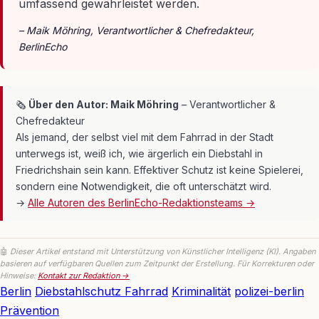
umfassend gewährleistet werden.
– Maik Möhring, Verantwortlicher & Chefredakteur,
BerlinEcho
🗞
Über den Autor: Maik Möhring
– Verantwortlicher &
Chefredakteur
Als jemand, der selbst viel mit dem Fahrrad in der Stadt
unterwegs ist, weiß ich, wie ärgerlich ein Diebstahl in
Friedrichshain sein kann. Effektiver Schutz ist keine Spielerei,
sondern eine Notwendigkeit, die oft unterschätzt wird.
→
Alle Autoren des BerlinEcho-Redaktionsteams →
🤖
Dieser Artikel entstand mit Unterstützung von Künstlicher Intelligenz (KI). Angaben
basieren auf verfügbaren Quellen zum Zeitpunkt der Erstellung. Für Korrekturen oder
Hinweise:
Kontakt zur Redaktion →
Berlin
Diebstahlschutz Fahrrad
Kriminalität
polizei-berlin
Prävention