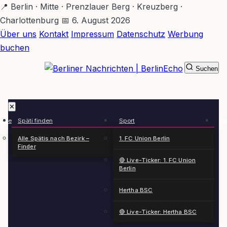
Zum
📍 Berlin · Mitte · Prenzlauer Berg · Kreuzberg ·
Hauptinhalt
Charlottenburg
📅 6. August 2026
springen
Über uns
Kontakt
Impressum
Datenschutz
Werbung
buchen
Suchen
BerlinEcho – Zur Startseite
✕
rkte
Späti finden
Sport
Ge
n
Alle Spätis nach Bezirk –
1. FC Union Berlin
Finder
🔴 Live-Ticker: 1. FC Union
Berlin
Hertha BSC
🔴 Live-Ticker: Hertha BSC