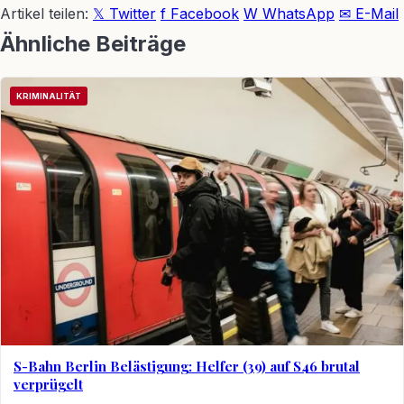
Artikel teilen:
𝕏 Twitter
f Facebook
W WhatsApp
✉ E-Mail
Ähnliche Beiträge
KRIMINALITÄT
S-Bahn Berlin Belästigung: Helfer (39) auf S46 brutal
verprügelt