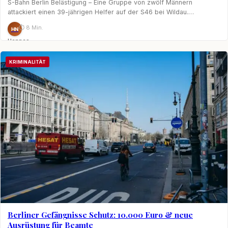
S-Bahn Berlin Belästigung – Eine Gruppe von zwölf Männern
attackiert einen 39-jährigen Helfer auf der S46 bei Wildau.…
⏱ 8 Min.
HN
Hannes
Nagel
KRIMINALITÄT
Berliner Gefängnisse Schutz: 10.000 Euro & neue
Ausrüstung für Beamte