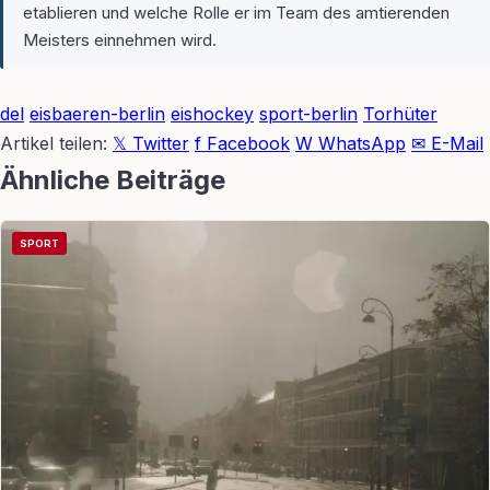
etablieren und welche Rolle er im Team des amtierenden
Meisters einnehmen wird.
del
eisbaeren-berlin
eishockey
sport-berlin
Torhüter
Artikel teilen:
𝕏 Twitter
f Facebook
W WhatsApp
✉ E-Mail
Ähnliche Beiträge
SPORT