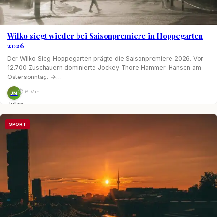
Wilko siegt wieder bei Saisonpremiere in Hoppegarten
2026
Der Wilko Sieg Hoppegarten prägte die Saisonpremiere 2026. Vor
12.700 Zuschauern dominierte Jockey Thore Hammer-Hansen am
Ostersonntag. →…
⏱ 6 Min.
JM
Julian
Möhring
SPORT