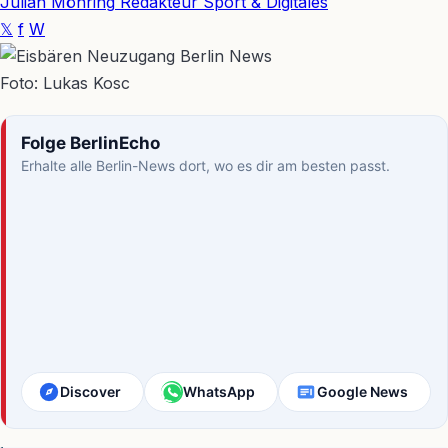
Julian Möhring
Redakteur Sport & Digitales
𝕏
f
W
Foto: Lukas Kosc
Folge BerlinEcho
Erhalte alle Berlin-News dort, wo es dir am besten passt.
Discover
WhatsApp
Google News