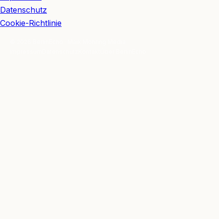
Datenschutz
Cookie-Richtlinie
© 2026 BerlinEcho · Maik Möhring Media
Impressum
Datenschutz
Kontakt
Über BerlinEcho