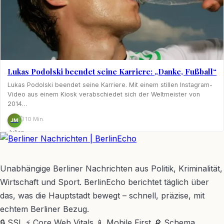
Lukas Podolski beendet seine Karriere: „Danke, Fußball“
Lukas Podolski beendet seine Karriere. Mit einem stillen Instagram-
Video aus einem Kiosk verabschiedet sich der Weltmeister von
2014…
⏱ 10 Min.
JM
Julian
Möhring
BerlinEcho – Zur Startseite
Unabhängige Berliner Nachrichten aus Politik, Kriminalität,
Wirtschaft und Sport. BerlinEcho berichtet täglich über
das, was die Hauptstadt bewegt – schnell, präzise, mit
echtem Berliner Bezug.
🔒 SSL
⚡ Core Web Vitals
📱 Mobile First
🔎 Schema