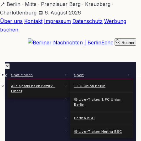
Zum
📍 Berlin · Mitte · Prenzlauer Berg · Kreuzberg ·
Hauptinhalt
Charlottenburg
📅 6. August 2026
springen
Über uns
Kontakt
Impressum
Datenschutz
Werbung
buchen
Suchen
BerlinEcho – Zur Startseite
✕
rkte
Späti finden
Sport
Ge
n
Alle Spätis nach Bezirk –
1. FC Union Berlin
Finder
🔴 Live-Ticker: 1. FC Union
Berlin
Hertha BSC
🔴 Live-Ticker: Hertha BSC