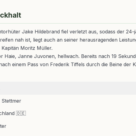
ückhalt
rhüter Jake Hildebrand fiel verletzt aus, sodass der 24-
ifen nah ist, liegt auch an seiner herausragenden Leistung
Kapitän Moritz Müller.
 der Haie, Janne Juvonen, hellwach. Bereits nach 19 Sekun
 nach einem Pass von Frederik Tiffels durch die Beine der
t
 Stettmer
chland 🇩🇪
ter