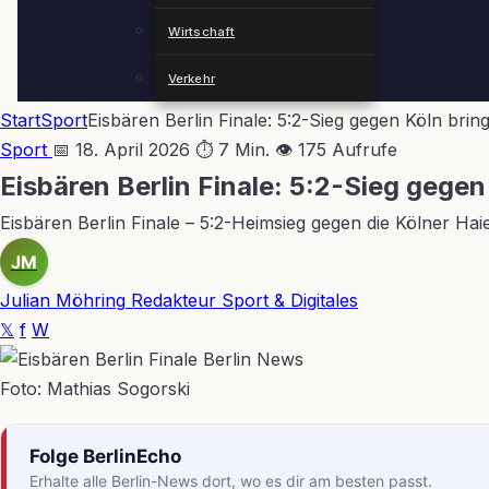
Wirtschaft
Verkehr
Start
Sport
Eisbären Berlin Finale: 5:2-Sieg gegen Köln bri
Sport
📅 18. April 2026
⏱ 7 Min.
👁 175 Aufrufe
Eisbären Berlin Finale: 5:2-Sieg gege
Eisbären Berlin Finale – 5:2-Heimsieg gegen die Kölner Haie
JM
Julian Möhring
Redakteur Sport & Digitales
𝕏
f
W
Foto: Mathias Sogorski
Folge BerlinEcho
Erhalte alle Berlin-News dort, wo es dir am besten passt.