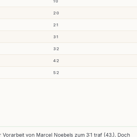
1:0
2:0
2:1
3:1
3:2
4:2
5:2
r Vorarbeit von Marcel Noebels zum 3:1 traf (43.). Doch