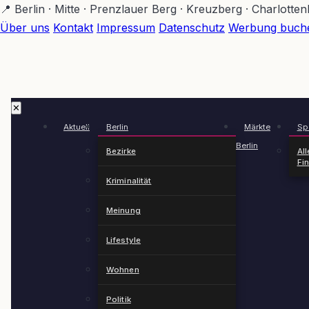
Zum
📍 Berlin · Mitte · Prenzlauer Berg · Kreuzberg · Charlotte
Hauptinhalt
Über uns
Kontakt
Impressum
Datenschutz
Werbung buch
springen
✕
Aktuell
Berlin
Märkte
Spä
Berlin
Bezirke
All
Fi
Kriminalität
Meinung
Lifestyle
Wohnen
Politik