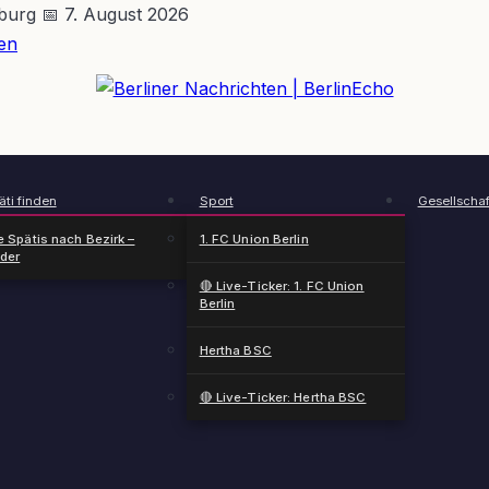
nburg
📅 7. August 2026
en
BerlinEcho – Zur Startseite
ti finden
Sport
Gesellschaf
e Spätis nach Bezirk –
1. FC Union Berlin
nder
🔴 Live-Ticker: 1. FC Union
Berlin
Hertha BSC
🔴 Live-Ticker: Hertha BSC