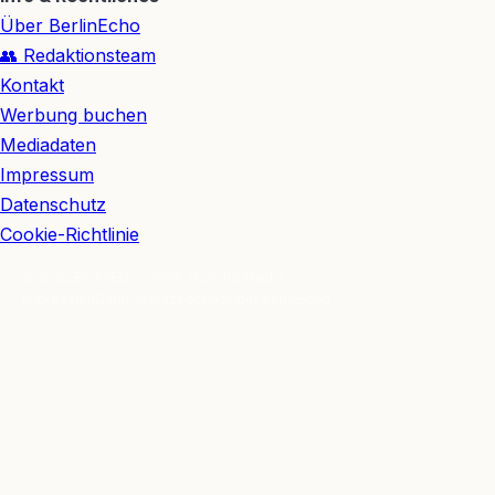
Über BerlinEcho
👥 Redaktionsteam
Kontakt
Werbung buchen
Mediadaten
Impressum
Datenschutz
Cookie-Richtlinie
© 2026 BerlinEcho · Maik Möhring Media
Impressum
Datenschutz
Kontakt
Über BerlinEcho