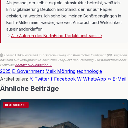
Als jemand, der selbst digitale Infrastruktur betreibt, weiß ich:
Ein Digitalisierung Deutschland Stand, der nur auf Papier
existiert, ist wertlos. Ich sehe bei meinen Behördengängen in
Berlin-Mitte immer wieder, wie weit Anspruch und Wirklichkeit
auseinanderklaffen.
→
Alle Autoren des BerlinEcho-Redaktionsteams →
🤖
Dieser Artikel entstand mit Unterstützung von Künstlicher Intelligenz (KI). Angaben
basieren auf verfügbaren Quellen zum Zeitpunkt der Erstellung. Für Korrekturen oder
Hinweise:
Kontakt zur Redaktion →
Link
2025
E-Government
Maik Möhring
technologie
Artikel teilen:
𝕏 Twitter
f Facebook
W WhatsApp
✉ E-Mail
Ähnliche Beiträge
DEUTSCHLAND