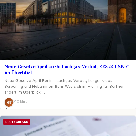
Neue Gesetze April 2026: Lachgas-Verbot, EES & USB-C
im Überblick
Neue Gesetze April Berlin – Lachgas-Verbot, Lungenkrebs-
Screening und Hebammen-Boni. Was sich im Frühling für Berliner
ändert im Überblick.…
⏱ 10 Min.
HN
Hannes
Nagel
DEUTSCHLAND