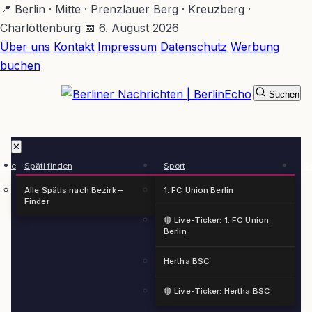
Zum
📍 Berlin · Mitte · Prenzlauer Berg · Kreuzberg ·
Hauptinhalt
Charlottenburg
📅 6. August 2026
springen
Über uns
Kontakt
Impressum
Datenschutz
Werbung
buchen
Suchen
BerlinEcho – Zur Startseite
✕
rkte
Späti finden
Sport
Ge
n
Alle Spätis nach Bezirk –
1. FC Union Berlin
Finder
🔴 Live-Ticker: 1. FC Union
Berlin
Hertha BSC
🔴 Live-Ticker: Hertha BSC