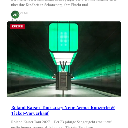
über ihre Kindheit in Schöneberg, ihre Flucht und…
⏱ 9 Min.
AN
Ariane
Nagel
KULTUR
Roland Kaiser Tour 2027: Neue Arena-Konzerte &
Ticket-Vorverkauf
Roland Kaiser Tour 2027 – Der 73-jährige Sänger geht erneut auf
große Arena-Tournee. Alle Infos zu Tickets, Terminen…