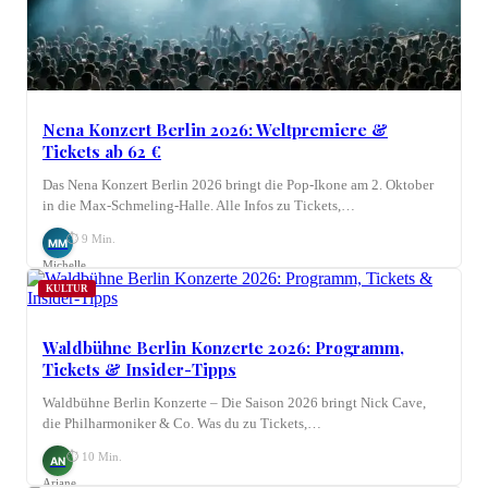
Nena Konzert Berlin 2026: Weltpremiere &
Tickets ab 62 €
Das Nena Konzert Berlin 2026 bringt die Pop-Ikone am 2. Oktober
in die Max-Schmeling-Halle. Alle Infos zu Tickets,…
⏱ 9 Min.
MM
Michelle
Möhring
KULTUR
Waldbühne Berlin Konzerte 2026: Programm,
Tickets & Insider-Tipps
Waldbühne Berlin Konzerte – Die Saison 2026 bringt Nick Cave,
die Philharmoniker & Co. Was du zu Tickets,…
⏱ 10 Min.
AN
Ariane