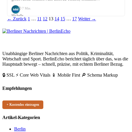
⏱ 7 Min.
MM
Michelle
Seitennummerierung
Link
Link
Link
Link
Link
Link
← Zurück
1
…
11
12
13
14
15
…
17
Weiter →
Möhring
der
Beiträge
BerlinEcho – Zur Startseite
Unabhängige Berliner Nachrichten aus Politik, Kriminalität,
Wirtschaft und Sport. BerlinEcho berichtet täglich über das, was die
Hauptstadt bewegt – schnell, präzise, mit echtem Berliner Bezug.
🔒 SSL
⚡ Core Web Vitals
📱 Mobile First
🔎 Schema Markup
Empfehlungen
+ Kostenlos eintragen
Artikel-Kategorien
Berlin