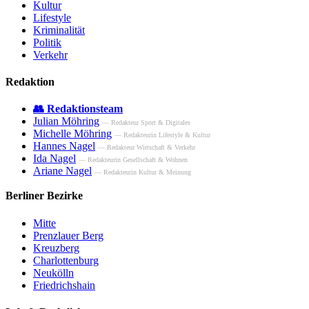
Kultur
Lifestyle
Kriminalität
Politik
Verkehr
Redaktion
👥 Redaktionsteam
Julian Möhring
— Redakteur Sport & Digitales
Michelle Möhring
— Redakteurin Lifestyle & Kultur
Hannes Nagel
— Redakteur Wirtschaft & Verkehr
Ida Nagel
— Redakteurin Gesellschaft & Wohnen
Ariane Nagel
— Redakteurin Kultur & Meinung
Berliner Bezirke
Mitte
Prenzlauer Berg
Kreuzberg
Charlottenburg
Neukölln
Friedrichshain