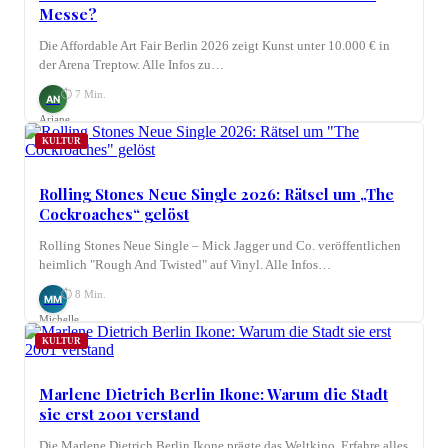
Messe?
Die Affordable Art Fair Berlin 2026 zeigt Kunst unter 10.000 € in
der Arena Treptow. Alle Infos zu…
⏱ 7 Min.
AN
Ariane
Nagel
KULTUR
Rolling Stones Neue Single 2026: Rätsel um „The
Cockroaches“ gelöst
Rolling Stones Neue Single – Mick Jagger und Co. veröffentlichen
heimlich "Rough And Twisted" auf Vinyl. Alle Infos…
⏱ 8 Min.
MM
Michelle
Möhring
KULTUR
Marlene Dietrich Berlin Ikone: Warum die Stadt
sie erst 2001 verstand
Die Marlene Dietrich Berlin Ikone prägte das Weltkino. Erfahre alles