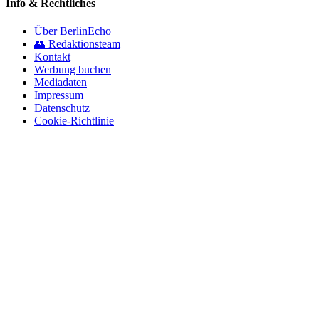
Info & Rechtliches
Über BerlinEcho
👥 Redaktionsteam
Kontakt
Werbung buchen
Mediadaten
Impressum
Datenschutz
Cookie-Richtlinie
© 2026 BerlinEcho · Maik Möhring Media
Impressum
Datenschutz
Kontakt
Über BerlinEcho