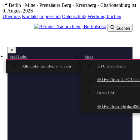
Zum
📍 Berlin · Mitte · Prenzlauer Berg · Kreuzberg · Charlottenburg
📅
Hauptinhalt
9. August 2026
springen
Über uns
Kontakt
Impressum
Datenschutz
Werbung buchen
Suchen
BerlinEcho – Zur Startseite
✕
rkte
Späti finden
Sport
n
Alle Spätis nach Bezirk – Finder
1. FC Union Berlin
🔴 Live-Ticker: 1. FC Union
Hertha BSC
🔴 Live-Ticker: Hertha BSC