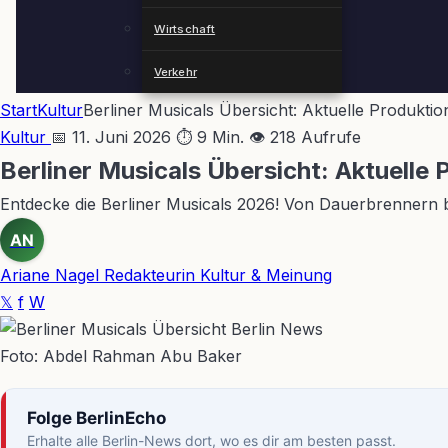
Wirtschaft
Verkehr
Start
Kultur
Berliner Musicals Übersicht: Aktuelle Produkti
Kultur
📅 11. Juni 2026
⏱ 9 Min.
👁 218 Aufrufe
Berliner Musicals Übersicht: Aktuelle
Entdecke die Berliner Musicals 2026! Von Dauerbrennern b
AN
Ariane Nagel
Redakteurin Kultur & Meinung
𝕏
f
W
Foto: Abdel Rahman Abu Baker
Folge BerlinEcho
Erhalte alle Berlin-News dort, wo es dir am besten passt.