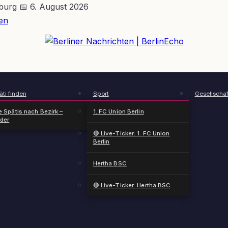
nburg
📅 6. August 2026
en
BerlinEcho – Zur Startseite
ti finden
Sport
Gesellschaf
e Spätis nach Bezirk –
1. FC Union Berlin
nder
🔴 Live-Ticker: 1. FC Union
Berlin
Hertha BSC
🔴 Live-Ticker: Hertha BSC