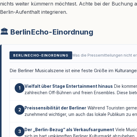
nichts weiter kümmern möchtest. Achte bei der Buchung auf
Berlin-Aufenthalt integrieren.
🏛️ BerlinEcho-Einordnung
Was die Pressemitteilungen nicht e
BERLINECHO-EINORDNUNG
Die Berliner Musicalszene ist eine feste Größe im Kulturange
Vielfalt über Stage Entertainment hinaus
Die kommerz
1
zahlreichen Off-Bühnen und freien Ensembles. Diese biete
Preissensibilität der Berliner
Während Touristen gerne i
2
zunehmend wichtiger, um auch das lokale Publikum zu er
Der „Berlin-Bezug“ als Verkaufsargument
Viele Music
3
sich im hart umkämpften Berliner Kulturmarkt abzuheben.