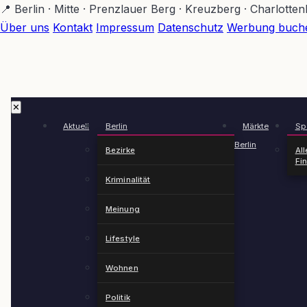
Zum
📍 Berlin · Mitte · Prenzlauer Berg · Kreuzberg · Charlotte
Hauptinhalt
Über uns
Kontakt
Impressum
Datenschutz
Werbung buch
springen
✕
Aktuell
Berlin
Märkte
Spä
Berlin
Bezirke
All
Fi
Kriminalität
Meinung
Lifestyle
Wohnen
Politik