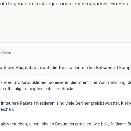
 die genauen Leistungen und die Verfügbarkeit. Ein Besuch 
rzählen
bot der Hauptstadt, doch die Realität hinter den Kulissen ist kom
iellen Großproduktionen dominieren die öffentliche Wahrnehmung, doc
n oft mutigere, experimentellere Stücke.
n teurere Pakete investieren, sind viele Berliner preisbewusster. Kle
reichen.
als versuchen, einen lokalen Bezug herzustellen, wie bei „Ku’damm 56