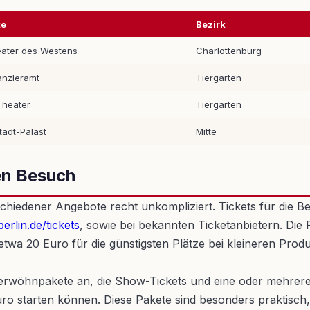
te
Bezirk
ater des Westens
Charlottenburg
anzleramt
Tiergarten
Theater
Tiergarten
tadt-Palast
Mitte
nen Besuch
chiedener Angebote recht unkompliziert. Tickets für die Ber
berlin.de/tickets
, sowie bei bekannten Ticketanbietern. Die P
twa 20 Euro für die günstigsten Plätze bei kleineren Prod
 Verwöhnpakete an, die Show-Tickets und eine oder mehrer
o starten können. Diese Pakete sind besonders praktisch,