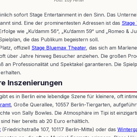
lich sofort Stage Entertainment in den Sinn. Das Unternehm
annt sind. Eine der prominentesten Adressen ist das
Stage 
rfolge wie „Ku’damm 56“, „Ku’damm 59“ und „Romeo & Julia – 
ielplan, die das Publikum begeistern soll.
atz, offiziell
Stage Bluemax Theater
, das sich am Marlene-
 oft über Jahre hinweg Besucher anziehen. Die großen Prod
 an Professionalität und Spektakel garantieren. Die Spielp
 erhalten.
re Inszenierungen
 es in Berlin eine lebendige Szene für kleinere, oft intime
eramt
, Große Querallee, 10557 Berlin-Tiergarten, aufgeführt
hte von Sally Bowles. Die Atmosphäre im Tipi ist einzigart
ind hier bereits ab 20 Euro erhältlich.
t
(Friedrichstraße 107, 10117 Berlin-Mitte) oder das
Winterga