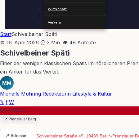
Wirtschaft
Verkehr
Start
Schivelbeiner Späti
📅 16. April 2026
⏱ 3 Min.
👁 49 Aufrufe
Schivelbeiner Späti
Einer der wenigen klassischen Spätis im nördlicheren Prenz
ein Anker für das Viertel.
MM
Michelle Möhring
Redakteurin Lifestyle & Kultur
𝕏
f
W
BerlinEcho
📍 Prenzlauer Berg
📍 Adresse
Schivelbeiner Straße 49, 10439 Berlin-Prenzlauer 