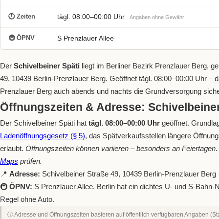
🕐 Zeiten
tägl. 08:00–00:00 Uhr
Angaben ohne Gewähr
🚇 ÖPNV
S Prenzlauer Allee
Der
Schivelbeiner Späti
liegt im Berliner Bezirk Prenzlauer Berg, ge
49, 10439 Berlin-Prenzlauer Berg. Geöffnet tägl. 08:00–00:00 Uhr – da
Prenzlauer Berg auch abends und nachts die Grundversorgung sicher
Öffnungszeiten & Adresse: Schivelbeiner
Der Schivelbeiner Späti hat
tägl. 08:00–00:00 Uhr
geöffnet. Grundla
Ladenöffnungsgesetz (§ 5)
, das Spätverkaufsstellen längere Öffnun
erlaubt.
Öffnungszeiten können variieren – besonders an Feiertagen. A
Maps
prüfen.
📍
Adresse:
Schivelbeiner Straße 49, 10439 Berlin-Prenzlauer Berg
🚇
ÖPNV:
S Prenzlauer Allee. Berlin hat ein dichtes U- und S-Bahn
Regel ohne Auto.
ⓘ Adresse und Öffnungszeiten basieren auf öffentlich verfügbaren Angaben (Sta