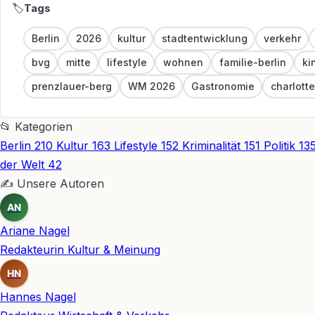
🏷
Link
Berlin
2026
kultur
stadtentwicklung
verkehr
bvg
mitte
lifestyle
wohnen
familie-berlin
ki
prenzlauer-berg
WM 2026
Gastronomie
charlott
📂
Kategorien
Berlin
210
Kultur
163
Lifestyle
152
Kriminalität
151
Politik
13
der Welt
42
✍
Unsere Autoren
AN
Ariane Nagel
Redakteurin Kultur & Meinung
HN
Hannes Nagel