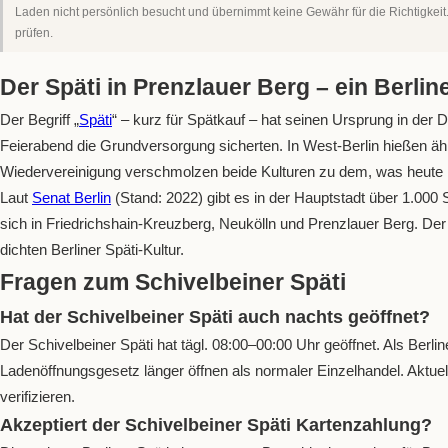
Laden nicht persönlich besucht und übernimmt keine Gewähr für die Richtigkeit
prüfen.
Der Späti in Prenzlauer Berg – ein Berlin
Der Begriff „
Späti
“ – kurz für Spätkauf – hat seinen Ursprung in de
Feierabend die Grundversorgung sicherten. In West-Berlin hießen äh
Wiedervereinigung verschmolzen beide Kulturen zu dem, was heute B
Laut
Senat Berlin
(Stand: 2022) gibt es in der Hauptstadt über 1.000 S
sich in Friedrichshain-Kreuzberg, Neukölln und Prenzlauer Berg. Der S
dichten Berliner Späti-Kultur.
Fragen zum Schivelbeiner Späti
Hat der Schivelbeiner Späti auch nachts geöffnet?
Der Schivelbeiner Späti hat tägl. 08:00–00:00 Uhr geöffnet. Als Berli
Ladenöffnungsgesetz länger öffnen als normaler Einzelhandel. Aktuell
verifizieren.
Akzeptiert der Schivelbeiner Späti Kartenzahlung?