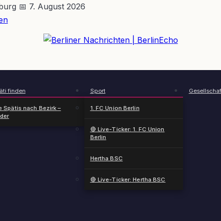
nburg
📅 7. August 2026
en
BerlinEcho – Zur Startseite
ti finden
Sport
Gesellschaf
e Spätis nach Bezirk –
1. FC Union Berlin
nder
🔴 Live-Ticker: 1. FC Union
Berlin
Hertha BSC
🔴 Live-Ticker: Hertha BSC