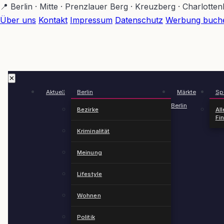
Zum
📍 Berlin · Mitte · Prenzlauer Berg · Kreuzberg · Charlotte
Hauptinhalt
Über uns
Kontakt
Impressum
Datenschutz
Werbung buch
springen
✕
Aktuell
Berlin
Märkte
Spä
Berlin
Bezirke
All
Fi
Kriminalität
Meinung
Lifestyle
Wohnen
Politik