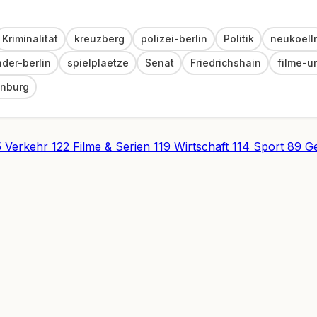
Kriminalität
kreuzberg
polizei-berlin
Politik
neukoell
nder-berlin
spielplaetze
Senat
Friedrichshain
filme-u
enburg
5
Verkehr
122
Filme & Serien
119
Wirtschaft
114
Sport
89
Ge