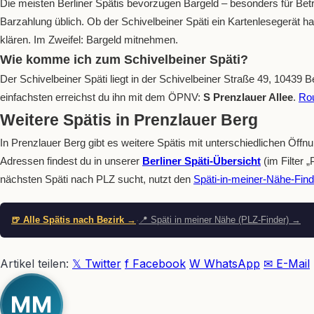
Die meisten Berliner Spätis bevorzugen Bargeld – besonders für Betr
Barzahlung üblich. Ob der Schivelbeiner Späti ein Kartenlesegerät ha
klären. Im Zweifel: Bargeld mitnehmen.
Wie komme ich zum Schivelbeiner Späti?
Der Schivelbeiner Späti liegt in der Schivelbeiner Straße 49, 10439 
einfachsten erreichst du ihn mit dem ÖPNV:
S Prenzlauer Allee
.
Ro
Weitere Spätis in Prenzlauer Berg
In Prenzlauer Berg gibt es weitere Spätis mit unterschiedlichen Öffn
Adressen findest du in unserer
Berliner Späti-Übersicht
(im Filter 
nächsten Späti nach PLZ sucht, nutzt den
Späti-in-meiner-Nähe-Find
🍺 Alle Spätis nach Bezirk →
·
📍 Späti in meiner Nähe (PLZ-Finder) →
Artikel teilen:
𝕏 Twitter
f Facebook
W WhatsApp
✉ E-Mail
MM