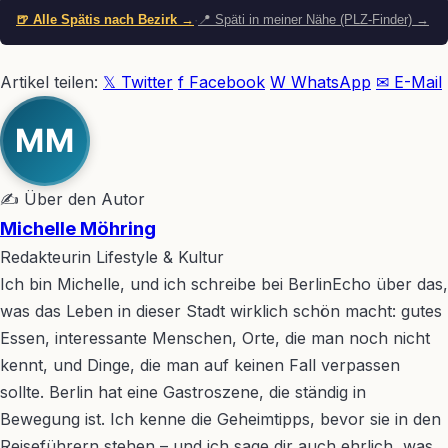
🍺 Alle Spätis nach Bezirk →
·
📍 Späti in meiner Nähe (PLZ-Finder) →
Artikel teilen:
𝕏 Twitter
f Facebook
W WhatsApp
✉ E-Mail
MM
✍ Über den Autor
Michelle Möhring
Redakteurin Lifestyle & Kultur
Ich bin Michelle, und ich schreibe bei BerlinEcho über das,
was das Leben in dieser Stadt wirklich schön macht: gutes
Essen, interessante Menschen, Orte, die man noch nicht
kennt, und Dinge, die man auf keinen Fall verpassen
sollte. Berlin hat eine Gastroszene, die ständig in
Bewegung ist. Ich kenne die Geheimtipps, bevor sie in den
Reiseführern stehen – und ich sage dir auch ehrlich, was