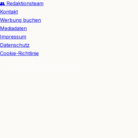
👥 Redaktionsteam
Kontakt
Werbung buchen
Mediadaten
Impressum
Datenschutz
Cookie-Richtlinie
© 2026 BerlinEcho · Maik Möhring Media
Impressum
Datenschutz
Kontakt
Über BerlinEcho