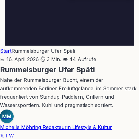
Start
Rummelsburger Ufer Späti
📅 16. April 2026
⏱ 3 Min.
👁 44 Aufrufe
Rummelsburger Ufer Späti
Nahe der Rummelsburger Bucht, einem der
aufkommenden Berliner Freiluftgelände: im Sommer stark
frequentiert von Standup-Paddlern, Grillern und
Wassersportlern. Kühl und pragmatisch sortiert.
MM
Michelle Möhring
Redakteurin Lifestyle & Kultur
𝕏
f
W