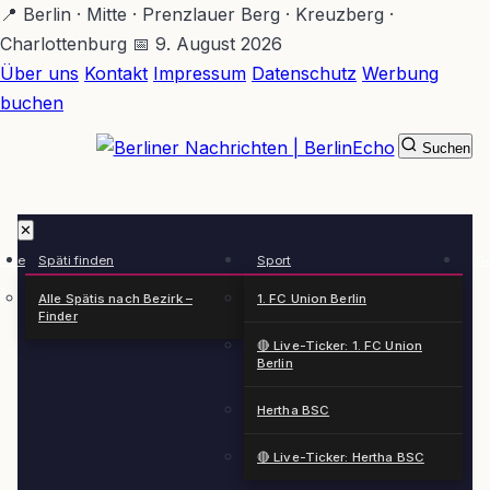
Zum
📍 Berlin · Mitte · Prenzlauer Berg · Kreuzberg ·
Hauptinhalt
Charlottenburg
📅 9. August 2026
springen
Über uns
Kontakt
Impressum
Datenschutz
Werbung
buchen
Suchen
BerlinEcho – Zur Startseite
✕
rkte
Späti finden
Sport
Ge
n
Alle Spätis nach Bezirk –
1. FC Union Berlin
Finder
🔴 Live-Ticker: 1. FC Union
Berlin
Hertha BSC
🔴 Live-Ticker: Hertha BSC