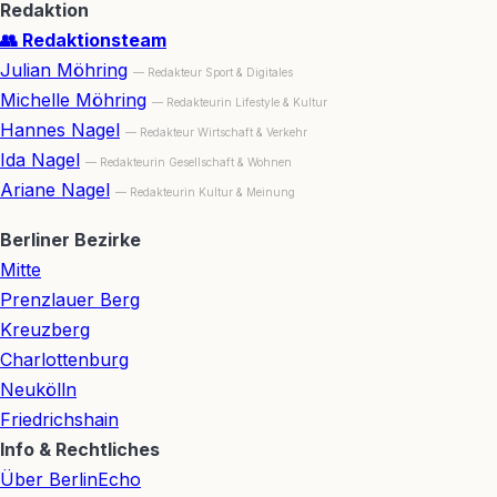
Redaktion
👥 Redaktionsteam
Julian Möhring
— Redakteur Sport & Digitales
Michelle Möhring
— Redakteurin Lifestyle & Kultur
Hannes Nagel
— Redakteur Wirtschaft & Verkehr
Ida Nagel
— Redakteurin Gesellschaft & Wohnen
Ariane Nagel
— Redakteurin Kultur & Meinung
Berliner Bezirke
Mitte
Prenzlauer Berg
Kreuzberg
Charlottenburg
Neukölln
Friedrichshain
Info & Rechtliches
Über BerlinEcho