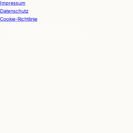
Impressum
Datenschutz
Cookie-Richtlinie
© 2026 BerlinEcho · Maik Möhring Media
Impressum
Datenschutz
Kontakt
Über BerlinEcho