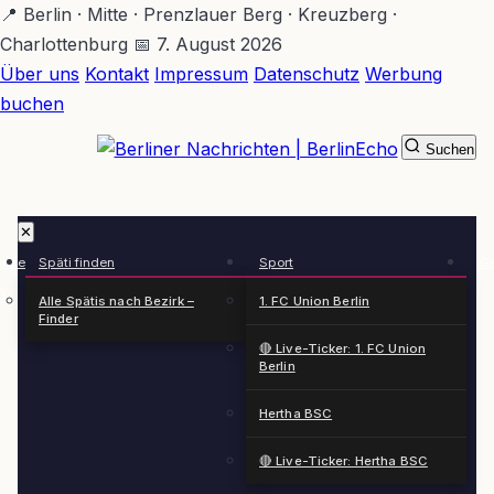
Zum
📍 Berlin · Mitte · Prenzlauer Berg · Kreuzberg ·
Hauptinhalt
Charlottenburg
📅 7. August 2026
springen
Über uns
Kontakt
Impressum
Datenschutz
Werbung
buchen
Suchen
BerlinEcho – Zur Startseite
✕
rkte
Späti finden
Sport
Ge
n
Alle Spätis nach Bezirk –
1. FC Union Berlin
Finder
🔴 Live-Ticker: 1. FC Union
Berlin
Hertha BSC
🔴 Live-Ticker: Hertha BSC