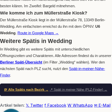
besten klären. Im Zweifel: Bargeld mitnehmen.
Wie komme ich zum Müllerstraße Kiosk?
Der Müllerstraße Kiosk liegt in der Müllerstraße 78, 13349 Berlin-
Wedding. Am einfachsten erreichst du ihn mit dem ÖPNV:
U6
Wedding
.
Route in Google Maps →
Weitere Spätis in Wedding
In Wedding gibt es weitere Spätis mit unterschiedlichen
Öffnungszeiten und Charakteren. Alle Adressen findest du in unserer
Berliner Späti-Übersicht
(im Filter „Wedding“ wählen). Wer den
nächsten Späti nach PLZ sucht, nutzt den
Späti-in-meiner-Nähe-
Finder
.
🍺 Alle Spätis nach Bezirk →
·
📍 Späti in meiner Nähe (PLZ-Finder) →
Artikel teilen:
𝕏 Twitter
f Facebook
W WhatsApp
✉ E-Mail