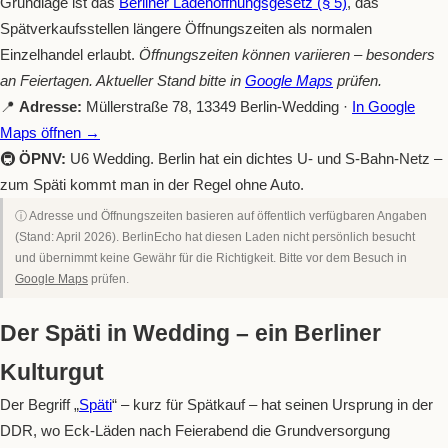
Grundlage ist das
Berliner Ladenöffnungsgesetz (§ 5)
, das
Spätverkaufsstellen längere Öffnungszeiten als normalen
Einzelhandel erlaubt.
Öffnungszeiten können variieren – besonders
an Feiertagen. Aktueller Stand bitte in
Google Maps
prüfen.
📍
Adresse:
Müllerstraße 78, 13349 Berlin-Wedding ·
In Google
Maps öffnen →
🚇
ÖPNV:
U6 Wedding. Berlin hat ein dichtes U- und S-Bahn-Netz –
zum Späti kommt man in der Regel ohne Auto.
ⓘ Adresse und Öffnungszeiten basieren auf öffentlich verfügbaren Angaben
(Stand: April 2026). BerlinEcho hat diesen Laden nicht persönlich besucht
und übernimmt keine Gewähr für die Richtigkeit. Bitte vor dem Besuch in
Google Maps
prüfen.
Der Späti in Wedding – ein Berliner
Kulturgut
Der Begriff „
Späti
“ – kurz für Spätkauf – hat seinen Ursprung in der
DDR, wo Eck-Läden nach Feierabend die Grundversorgung