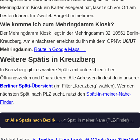
Mehringdamm Kiosk ein Kartenlesegerät hat, lässt sich vor Ort am
besten klären. Im Zweifel: Bargeld mitnehmen.
Wie komme ich zum Mehringdamm Kiosk?
Der Mehringdamm Kiosk liegt in der Mehringdamm 32, 10961 Berlin-
Kreuzberg. Am einfachsten erreichst du ihn mit dem ÖPNV:
U6/U7
Mehringdamm
.
Route in Google Maps →
Weitere Spätis in Kreuzberg
In Kreuzberg gibt es weitere Spätis mit unterschiedlichen
Öffnungszeiten und Charakteren. Alle Adressen findest du in unserer
Berliner Späti-Übersicht
(im Filter „Kreuzberg“ wählen). Wer den
nächsten Späti nach PLZ sucht, nutzt den
Späti-in-meiner-Nähe-
Finder
.
🍺 Alle Spätis nach Bezirk →
·
📍 Späti in meiner Nähe (PLZ-Finder) →
Artikel teilen:
𝕏 Twitter
f Facebook
W WhatsApp
✉ E-Mail