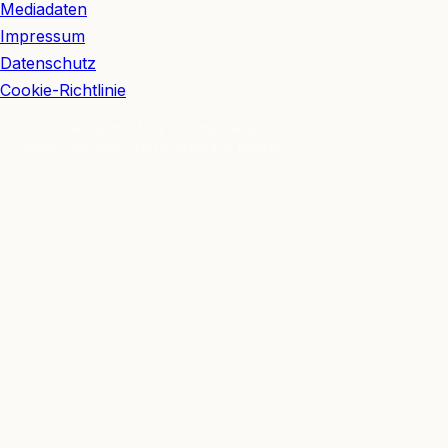
Mediadaten
Impressum
Datenschutz
Cookie-Richtlinie
© 2026 BerlinEcho · Maik Möhring Media
Impressum
Datenschutz
Kontakt
Über BerlinEcho