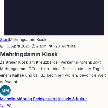
Start
Mehringdamm Kiosk
📅 16. April 2026
⏱ 2 Min.
👁 129 Aufrufe
Mehringdamm Kiosk
Zentraler Kiosk am Kreuzberger Verkehrsknotenpunkt
Mehringdamm. Öffnet früh – ideal für alle, die den Tag mit
einem Kaffee und der BZ beginnen wollen, bevor die Welt
aufwacht.
MM
Michelle Möhring
Redakteurin Lifestyle & Kultur
𝕏
f
W