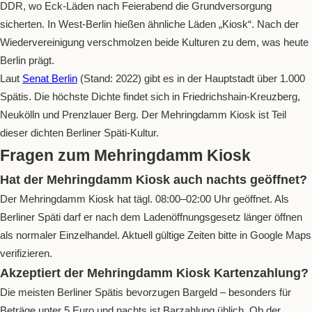
DDR, wo Eck-Läden nach Feierabend die Grundversorgung
sicherten. In West-Berlin hießen ähnliche Läden „Kiosk“. Nach der
Wiedervereinigung verschmolzen beide Kulturen zu dem, was heute
Berlin prägt.
Laut
Senat Berlin
(Stand: 2022) gibt es in der Hauptstadt über 1.000
Spätis. Die höchste Dichte findet sich in Friedrichshain-Kreuzberg,
Neukölln und Prenzlauer Berg. Der Mehringdamm Kiosk ist Teil
dieser dichten Berliner Späti-Kultur.
Fragen zum Mehringdamm Kiosk
Hat der Mehringdamm Kiosk auch nachts geöffnet?
Der Mehringdamm Kiosk hat tägl. 08:00–02:00 Uhr geöffnet. Als
Berliner Späti darf er nach dem Ladenöffnungsgesetz länger öffnen
als normaler Einzelhandel. Aktuell gültige Zeiten bitte in Google Maps
verifizieren.
Akzeptiert der Mehringdamm Kiosk Kartenzahlung?
Die meisten Berliner Spätis bevorzugen Bargeld – besonders für
Beträge unter 5 Euro und nachts ist Barzahlung üblich. Ob der