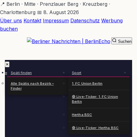
Zum
📍 Berlin · Mitte · Prenzlauer Berg · Kreuzberg ·
Hauptinhalt
Charlottenburg
📅 8. August 2026
springen
Über uns
Kontakt
Impressum
Datenschutz
Werbung
buchen
Suchen
BerlinEcho – Zur Startseite
✕
rkte
Späti finden
Sport
Ge
n
Alle Spätis nach Bezirk –
1. FC Union Berlin
Finder
🔴 Live-Ticker: 1. FC Union
Berlin
Hertha BSC
🔴 Live-Ticker: Hertha BSC