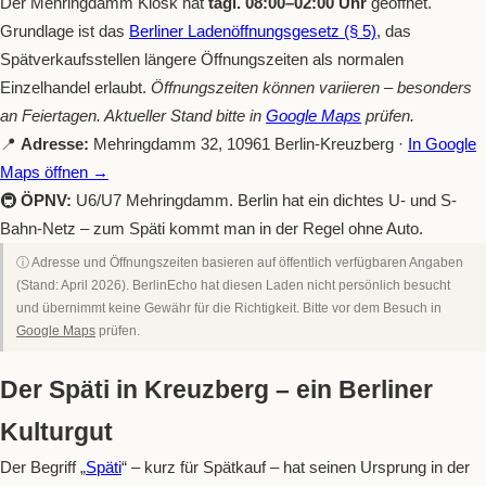
Der Mehringdamm Kiosk hat
tägl. 08:00–02:00 Uhr
geöffnet.
Grundlage ist das
Berliner Ladenöffnungsgesetz (§ 5)
, das
Spätverkaufsstellen längere Öffnungszeiten als normalen
Einzelhandel erlaubt.
Öffnungszeiten können variieren – besonders
an Feiertagen. Aktueller Stand bitte in
Google Maps
prüfen.
📍
Adresse:
Mehringdamm 32, 10961 Berlin-Kreuzberg ·
In Google
Maps öffnen →
🚇
ÖPNV:
U6/U7 Mehringdamm. Berlin hat ein dichtes U- und S-
Bahn-Netz – zum Späti kommt man in der Regel ohne Auto.
ⓘ Adresse und Öffnungszeiten basieren auf öffentlich verfügbaren Angaben
(Stand: April 2026). BerlinEcho hat diesen Laden nicht persönlich besucht
und übernimmt keine Gewähr für die Richtigkeit. Bitte vor dem Besuch in
Google Maps
prüfen.
Der Späti in Kreuzberg – ein Berliner
Kulturgut
Der Begriff „
Späti
“ – kurz für Spätkauf – hat seinen Ursprung in der